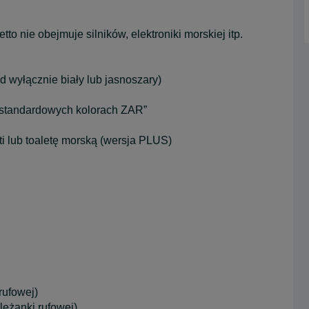
o nie obejmuje silników, elektroniki morskiej itp.
 wyłącznie biały lub jasnoszary)
iestandardowych kolorach ZAR”
i lub toaletę morską (wersja PLUS)
rufowej)
eżanki rufowej)