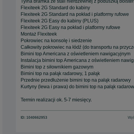
Tylna bramka ze stali nierdzewnej z poduszką bolster
Flexiteek 2G Standard do kabiny
Flexiteek 2G Standard na pokład i platformy rufowe
Flexiteek 2G Easy do kabiny (PLUS)
Flexiteek 2G Easy na pokład i platformy rufowe
Montaż Flexiteek
Pokrowiec na konsolę i siedzenie
Całkowity pokrowiec na łódź (do transportu na przycz
Bimini top Americana z oświetleniem nawigacyjnym
Instalacja bimini top Americana z oświetleniem nawi
Bimini top z siłownikiem gazowym
Bimini top na pałąk radarowy, 1 pałąk
Przednie przedłużenie bimini top na pałąk radarowy
Kurtyny (lewa i prawa) do bimini top na pałąk radaro
Termin realizacji ok. 5-7 miesięcy.
ID:
1040662953
Wyś