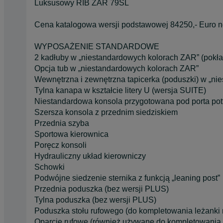
Luksusowy RIB ZAR 79SL
Cena katalogowa wersji podstawowej 84250,- Euro nett
WYPOSAŻENIE STANDARDOWE
2 kadłuby w „niestandardowych kolorach ZAR” (pokład
Opcja tub w „niestandardowych kolorach ZAR”
Wewnętrzna i zewnętrzna tapicerka (poduszki) w „n
Tylna kanapa w kształcie litery U (wersja SUITE)
Niestandardowa konsola przygotowana pod porta pott
Szersza konsola z przednim siedziskiem
Przednia szyba
Sportowa kierownica
Poręcz konsoli
Hydrauliczny układ kierowniczy
Schowki
Podwójne siedzenie sternika z funkcją „leaning post”
Przednia poduszka (bez wersji PLUS)
Tylna poduszka (bez wersji PLUS)
Poduszka stołu rufowego (do kompletowania leżanki 
Oparcie rufowe (również używane do kompletowania l