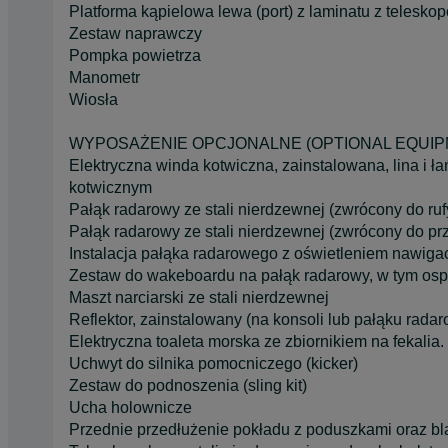
Platforma kąpielowa lewa (port) z laminatu z telesk
Zestaw naprawczy
Pompka powietrza
Manometr
Wiosła
WYPOSAŻENIE OPCJONALNE (OPTIONAL EQUIP
Elektryczna winda kotwiczna, zainstalowana, lina i ł
kotwicznym
Pałąk radarowy ze stali nierdzewnej (zwrócony do ruf
Pałąk radarowy ze stali nierdzewnej (zwrócony do prz
Instalacja pałąka radarowego z oświetleniem nawiga
Zestaw do wakeboardu na pałąk radarowy, w tym ospr
Maszt narciarski ze stali nierdzewnej
Reflektor, zainstalowany (na konsoli lub pałąku rada
Elektryczna toaleta morska ze zbiornikiem na fekali
Uchwyt do silnika pomocniczego (kicker)
Zestaw do podnoszenia (sling kit)
Ucha holownicze
Przednie przedłużenie pokładu z poduszkami oraz bla