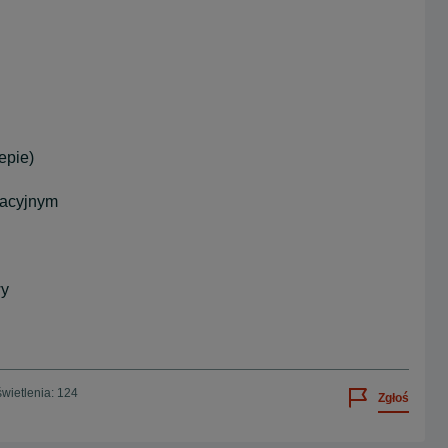
epie)
gacyjnym
wy
wietlenia: 124
Zgłoś