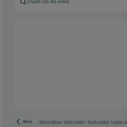
Wróć
Strona główna
Sport i Hobby
Sporty wodne
Łodzie i j