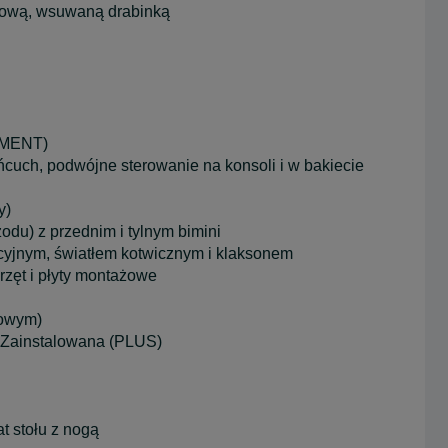
opową, wsuwaną drabinką
MENT)
ańcuch, podwójne sterowanie na konsoli i w bakiecie
y)
odu) z przednim i tylnym bimini
cyjnym, światłem kotwicznym i klaksonem
zęt i płyty montażowe
rowym)
a. Zainstalowana (PLUS)
t stołu z nogą