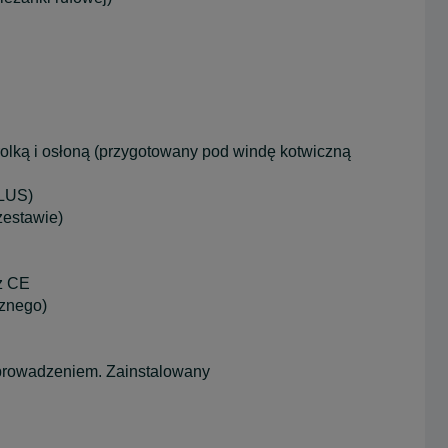
rolką i osłoną (przygotowany pod windę kotwiczną
PLUS)
zestawie)
 z CE
cznego)
oprowadzeniem. Zainstalowany