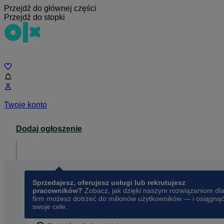
Przejdź do głównej części
Przejdź do stopki
Czat
Twoje konto
Dodaj ogłoszenie
Dla biznesu
opens in a new tab
Sprzedajesz, oferujesz usługi lub rekrutujesz
pracowników?
Zobacz, jak dzięki naszym rozwiązaniom dl
firm możesz dotrzeć do milionów użytkowników — i osiągną
swoje cele.