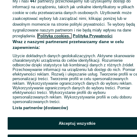
My i nasi
447
partnerzy przechowujemy lub uzyskujemy dostęp do
Zaloguj się lub załóż konto na OLX, aby skontaktować się z t
informacji na urządzeniu, takich jak unikalne identyfikatory w plikach
sprzedającym
cookie w celu przetwarzania danych osobowych. Użytkownik może
zaakceptować wybory lub zarządzać nimi, klikając poniżej lub w
dowolnym momencie na stronie polityki prywatności. Te wybory będą
sygnalizowane naszym partnerom i nie będą miały wpływu na dane
Zaloguj się / Załóż konto
przeglądania.
Polityka cookies,
Polityka Prywatności
Wraz z naszymi partnerami przetwarzamy dane w celu
Kup
zapewnienia:
Użycie dokładnych danych geolokalizacyjnych. Aktywne skanowanie
charakterystyki urządzenia do celów identyfikacji. Rozumienie
odbiorców dzięki statystyce lub kombinacji danych z różnych źródeł.
Przechowywanie informacji na urządzeniu lub dostęp do nich. Pomiar
efektywności reklam. Rozwój i ulepszanie usług. Tworzenie profili w c
personalizacji treści. Tworzenie profili w celu spersonalizowanych
reklam. Wykorzystywanie ograniczonych danych do wyboru reklam.
Wykorzystywanie ograniczonych danych do wyboru treści. Pomiar
efektywności treści. Wykorzystanie profili do wyboru
spersonalizowanych reklam. Wykorzystywanie profili w celu doboru
spersonalizowanych treści.
Lista partnerów (dostawców)
Akceptuj wszystkie