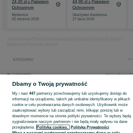
24,20 zł z Pakietem
44,90 zł z Pakietem
Ochronnym
Ochronnym
Myślenice
Skarżysko-Kamienna
05 sierpnia 2026
27 lipca 2026
Strona główna
Moda
Ubrania damskie
Spodnie
Chinosy
Chinosy -
Małopolskie
Chinosy - Winiary
KATEGORIA
ID:
545918921
Wyświetlenia: 2
Dbamy o Twoją prywatność
My i nasi
447
partnerzy przechowujemy lub uzyskujemy dostęp do
informacji na urządzeniu, takich jak unikalne identyfikatory w plikach
Zaloguj się lub załóż konto na OLX, aby skontaktować się z t
cookie w celu przetwarzania danych osobowych. Użytkownik może
sprzedającym
zaakceptować wybory lub zarządzać nimi, klikając poniżej lub w
dowolnym momencie na stronie polityki prywatności. Te wybory będą
sygnalizowane naszym partnerom i nie będą miały wpływu na dane
Zaloguj się / Załóż konto
przeglądania.
Polityka cookies,
Polityka Prywatności
Wraz z naszymi partnerami przetwarzamy dane w celu