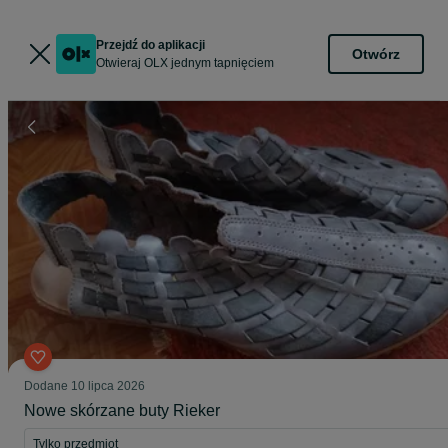
Przejdź do aplikacji
Otwórz
Otwieraj OLX jednym tapnięciem
Dodane
10 lipca 2026
Nowe skórzane buty Rieker
Tylko przedmiot