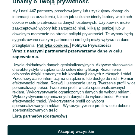
Dbamy o Twoją prywatność
My i nasi
447
partnerzy przechowujemy lub uzyskujemy dostęp do
Zaloguj się lub załóż konto na OLX, aby skontaktować się z t
informacji na urządzeniu, takich jak unikalne identyfikatory w plikach
sprzedającym
cookie w celu przetwarzania danych osobowych. Użytkownik może
zaakceptować wybory lub zarządzać nimi, klikając poniżej lub w
dowolnym momencie na stronie polityki prywatności. Te wybory będą
Zaloguj się / Załóż konto
sygnalizowane naszym partnerom i nie będą miały wpływu na dane
przeglądania.
Polityka cookies,
Polityka Prywatności
Wraz z naszymi partnerami przetwarzamy dane w celu
Kup
zapewnienia:
Użycie dokładnych danych geolokalizacyjnych. Aktywne skanowanie
charakterystyki urządzenia do celów identyfikacji. Rozumienie
odbiorców dzięki statystyce lub kombinacji danych z różnych źródeł.
Przechowywanie informacji na urządzeniu lub dostęp do nich. Pomiar
efektywności reklam. Rozwój i ulepszanie usług. Tworzenie profili w c
personalizacji treści. Tworzenie profili w celu spersonalizowanych
reklam. Wykorzystywanie ograniczonych danych do wyboru reklam.
Wykorzystywanie ograniczonych danych do wyboru treści. Pomiar
efektywności treści. Wykorzystanie profili do wyboru
spersonalizowanych reklam. Wykorzystywanie profili w celu doboru
spersonalizowanych treści.
Lista partnerów (dostawców)
Akceptuj wszystkie