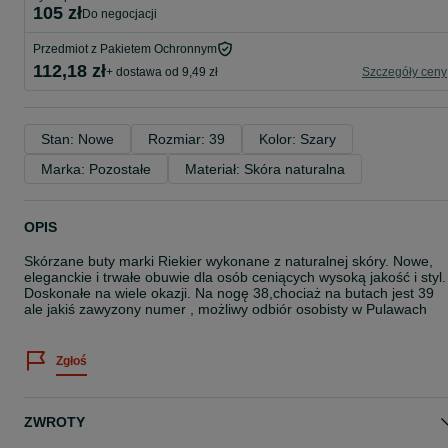
105 zł
do negocjacji
Przedmiot z Pakietem Ochronnym
112,18 zł
+ dostawa od 9,49 zł
Szczegóły ceny
Stan: Nowe
Rozmiar: 39
Kolor: Szary
Marka: Pozostałe
Materiał: Skóra naturalna
OPIS
Skórzane buty marki Riekier wykonane z naturalnej skóry. Nowe,
eleganckie i trwałe obuwie dla osób ceniących wysoką jakość i styl.
Doskonałe na wiele okazji. Na nogę 38,chociaż na butach jest 39
ale jakiś zawyzony numer , możliwy odbiór osobisty w Pulawach
Zgłoś
ZWROTY