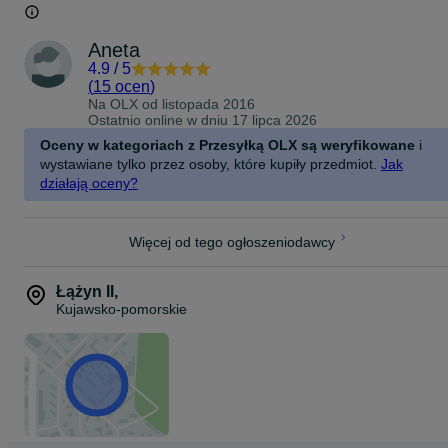
Aneta
4.9
/
5
(
15 ocen
)
Na OLX od
listopada 2016
Ostatnio online w dniu 17 lipca 2026
Oceny w kategoriach z Przesyłką OLX są weryfikowane
i
wystawiane tylko przez osoby, które kupiły przedmiot.
Jak
działają oceny?
Więcej od tego ogłoszeniodawcy
Łążyn II
,
Kujawsko-pomorskie