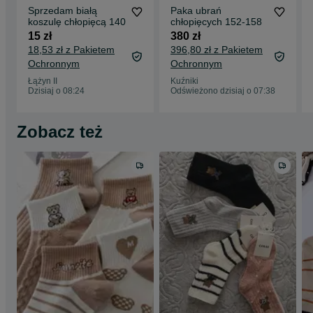
Sprzedam białą
Paka ubrań
koszulę chłopięcą 140
chłopięcych 152-158
15 zł
380 zł
18,53 zł z Pakietem
396,80 zł z Pakietem
Ochronnym
Ochronnym
Łążyn II
Kuźniki
Dzisiaj o 08:24
Odświeżono dzisiaj o 07:38
Zobacz też