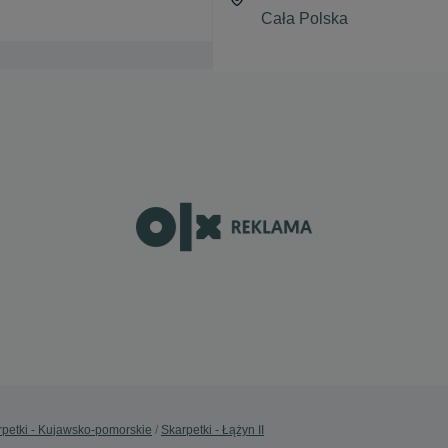
rpetki - Kujawsko-pomorskie
Skarpetki - Łążyn II