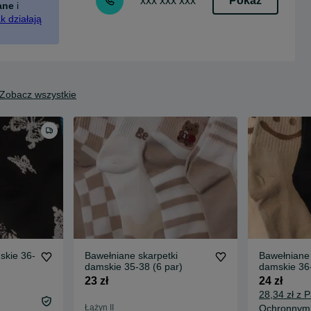
Pokaż
xxx xxx xxx
ane
i
k działają
Zobacz wszystkie
skie 36-
Bawełniane skarpetki
Bawełniane 
damskie 35-38 (6 par)
damskie 36
23 zł
24 zł
28,34 zł z 
Łążyn II
Ochronnym