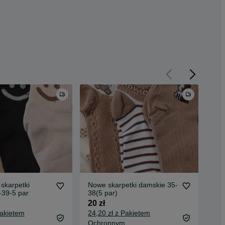
skarpetki
Nowe skarpetki damskie 35-
Spr
-39-5 par
38(5 par)
kur
20 zł
20 
Pakietem
24,20 zł z Pakietem
23,
Ochronnym
Oc