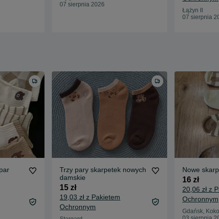
07 sierpnia 2026
Łążyn II
07 sierpnia 2
 par
Trzy pary skarpetek nowych
Nowe skarpe
damskie
16 zł
15 zł
20,06 zł z 
19,03 zł z Pakietem
Ochronnym
Ochronnym
Gdańsk, Koko
03 sierpnia 2