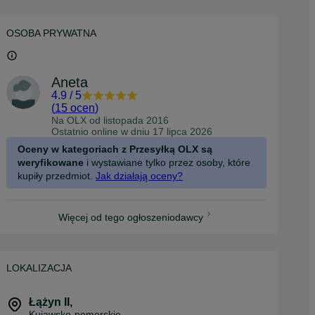
OSOBA PRYWATNA
Aneta
4.9
/
5
(
15 ocen
)
Na OLX od
listopada 2016
Ostatnio online w dniu 17 lipca 2026
Oceny w kategoriach z Przesyłką OLX są
weryfikowane
i wystawiane tylko przez osoby, które
kupiły przedmiot.
Jak działają oceny?
Więcej od tego ogłoszeniodawcy
LOKALIZACJA
Łążyn II
,
Kujawsko-pomorskie