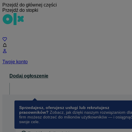
Przejdź do głównej części
Przejdź do stopki
Czat
Twoje konto
Dodaj ogłoszenie
Dla biznesu
opens in a new tab
Sprzedajesz, oferujesz usługi lub rekrutujesz
pracowników?
Zobacz, jak dzięki naszym rozwiązaniom dl
firm możesz dotrzeć do milionów użytkowników — i osiągną
swoje cele.