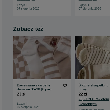
Łążyn II
Łążyn II
07 sierpnia 2026
07 sierpnia 2026
Zobacz też
Bawełniane skarpetki
Śliczne skarpetki, 5
damskie 35-38 (6 par)
nowy
23 zł
22 zł
26,27 zł z Pakietem
Łążyn II
Ochronnym
07 sierpnia 2026