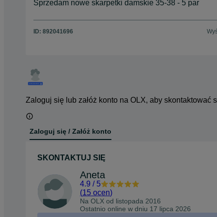
Sprzedam nowe skarpetki damskie 35-38 - 5 par
ID:
892041696
Wyś
Zaloguj się lub załóż konto na OLX, aby skontaktować 
Zaloguj się / Załóż konto
SKONTAKTUJ SIĘ
Aneta
4.9
/
5
(
15 ocen
)
Na OLX od
listopada 2016
Ostatnio online w dniu 17 lipca 2026