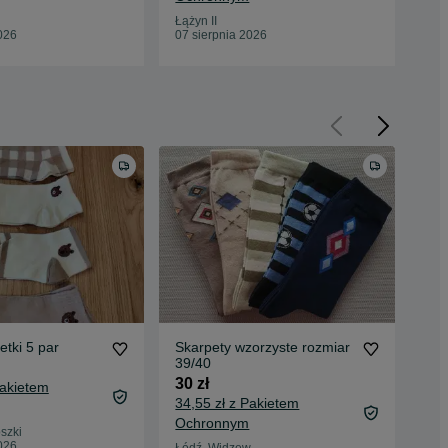
Łążyn II
Łąży
026
07 sierpnia 2026
07 
tki 5 par
Skarpety wzorzyste rozmiar
Ska
39/40
roz
30 zł
20 
Pakietem
34,55 zł z Pakietem
24,
Ochronnym
Oc
szki
026