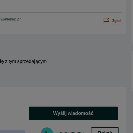
wietlenia: 27
Zgłoś
się z tym sprzedającym
Wyślij wiadomość