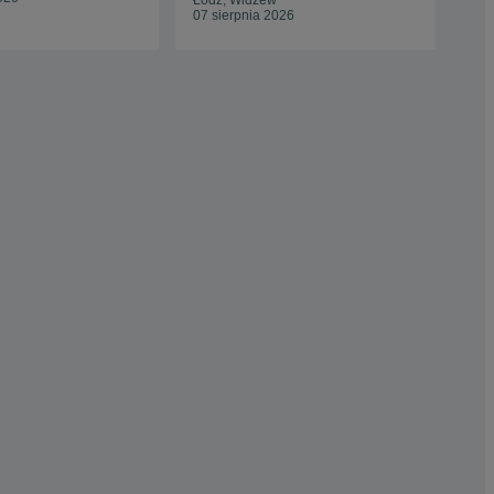
Łódź, Widzew
Ost
07 sierpnia 2026
29 