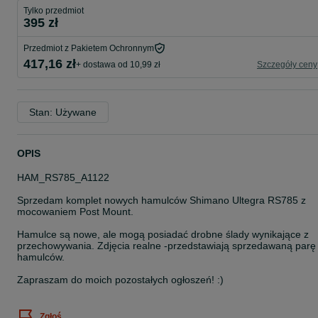
Tylko przedmiot
395 zł
Przedmiot z Pakietem Ochronnym
417,16 zł
+ dostawa od 10,99 zł
Szczegóły ceny
Stan: Używane
OPIS
HAM_RS785_A1122
Sprzedam komplet nowych hamulców Shimano Ultegra RS785 z
mocowaniem Post Mount.
Hamulce są nowe, ale mogą posiadać drobne ślady wynikające z
przechowywania. Zdjęcia realne -przedstawiają sprzedawaną parę
hamulców.
Zapraszam do moich pozostałych ogłoszeń! :)
Zgłoś