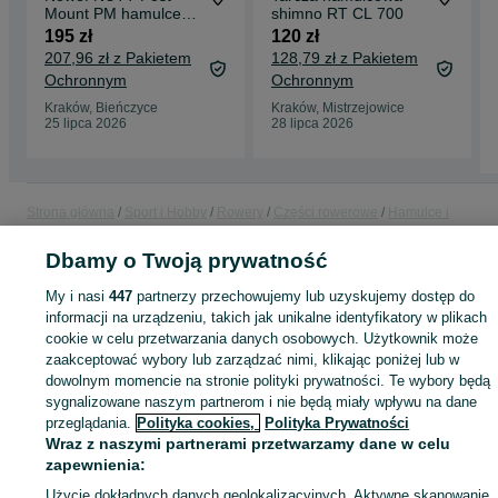
Mount PM hamulce
shimno RT CL 700
tarczowe
195 zł
120 zł
mechaniczne zaciski
207,96 zł z Pakietem
128,79 zł z Pakietem
mtb
Ochronnym
Ochronnym
Kraków, Bieńczyce
Kraków, Mistrzejowice
25 lipca 2026
28 lipca 2026
Strona główna
Sport i Hobby
Rowery
Części rowerowe
Hamulce i
przerzutki
Hamulce i przerzutki - Małopolskie
Hamulce i przerzutki - Kraków
Hamulce i przerzutki - Bieńczyce
Dbamy o Twoją prywatność
My i nasi
447
partnerzy przechowujemy lub uzyskujemy dostęp do
KATEGORIA
informacji na urządzeniu, takich jak unikalne identyfikatory w plikach
cookie w celu przetwarzania danych osobowych. Użytkownik może
zaakceptować wybory lub zarządzać nimi, klikając poniżej lub w
ID:
1040090823
Wyświetlenia: 
dowolnym momencie na stronie polityki prywatności. Te wybory będą
sygnalizowane naszym partnerom i nie będą miały wpływu na dane
przeglądania.
Polityka cookies,
Polityka Prywatności
Kup
Wraz z naszymi partnerami przetwarzamy dane w celu
zapewnienia:
Użycie dokładnych danych geolokalizacyjnych. Aktywne skanowanie