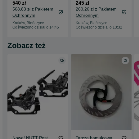
nakładka czasowa
klamkomanetka
540 zł
245 zł
triathlon ironman
manetka klamka
568,83 zł z Pakietem
260,26 zł z Pakietem
lenuszek kierownica
szosowa gravel
Ochronnym
Ochronnym
triathlonowa czas tt
klamkomanetki
manetki klamki
Kraków, Bieńczyce
Kraków, Bieńczyce
szosowe prawa
Odświeżono dzisiaj o 14:45
Odświeżono dzisiaj o 13:32
klamkomanetka
Zobacz też
Nowe! NUTT Post
Tarcza hamulcowa