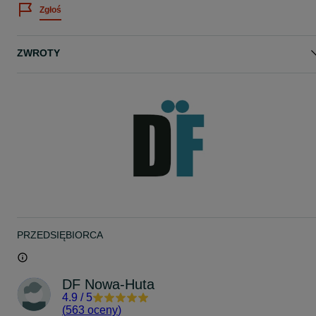
Zgłoś
ZWROTY
PRZEDSIĘBIORCA
DF Nowa-Huta
4.9
/
5
(
563 oceny
)