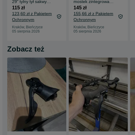
29" tylny tył sakwy
mostek zintegrowany
wyprawowy rower
kokpit gravel szosowy
115 zł
145 zł
rowerowy
aero shimano di2
123,60 zł z Pakietem
155,66 zł z Pakietem
Ochronnym
Ochronnym
Kraków, Bieńczyce
Kraków, Bieńczyce
05 sierpnia 2026
05 sierpnia 2026
Zobacz też