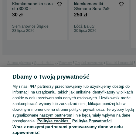
Klamkomanetka sora
klamkomanetki
st-r3000 r
Shimano Sora 2x9
30 zł
250 zł
Siemianowice Śląskie
Łódź, Bałuty
23 lipca 2026
30 lipca 2026
Strona główna
Sport i Hobby
Rowery
Części rowerowe
Klamki i manetki
Klamki i manetki - Małopolskie
Klamki i manetki - Kraków
Klamki i manetki -
Bieńczyce
Dbamy o Twoją prywatność
My i nasi
447
partnerzy przechowujemy lub uzyskujemy dostęp do
KATEGORIA
informacji na urządzeniu, takich jak unikalne identyfikatory w plikach
cookie w celu przetwarzania danych osobowych. Użytkownik może
zaakceptować wybory lub zarządzać nimi, klikając poniżej lub w
ID:
1077203973
Wyświetlenia: 
dowolnym momencie na stronie polityki prywatności. Te wybory będą
sygnalizowane naszym partnerom i nie będą miały wpływu na dane
przeglądania.
Polityka cookies,
Polityka Prywatności
Kup
Wraz z naszymi partnerami przetwarzamy dane w celu
zapewnienia: