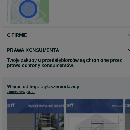
- dźwigary H-20
- płyty szalunkowe
- ogrodzenia budowlane
- akcesoria
Przedstawiona oferta cenowa ma charakter informacyjny i nie
stanowi oferty handlowej w rozumieniu Art.66 par.1 Kodeksu
Cywilnego.
O FIRMIE
Przedstawione fotografie mają charakter reprezentatywny.
PRAWA KONSUMENTA
Twoje zakupy u przedsiębiorców są chronione przez
prawo ochrony konsumentów.
Więcej od tego ogłoszeniodawcy
Zobacz wszystkie