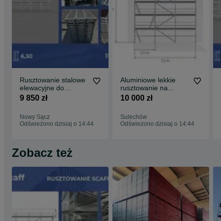
Rusztowanie stalowe
Aluminiowe lekkie
elewacyjne do
rusztowanie na
ociepleń 6,3 m
ścianę szczytową
9 850 zł
10 000 zł
wysokie x 18,42 m
Plettac 10x7,5 podest
długie =115 m2
2,5m kompletne
Nowy Sącz
Sulechów
Baumann
rusztowanie
Odświeżono dzisiaj o 14:44
Odświeżono dzisiaj o 14:44
nowe/używane
Zobacz też