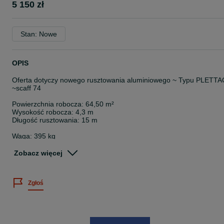
5 150 zł
Stan: Nowe
OPIS
Oferta dotyczy nowego rusztowania aluminiowego ~ Typu PLETTA
~scaff 74
Powierzchnia robocza: 64,50 m²
Wysokość robocza: 4,3 m
Długość rusztowania: 15 m
Waga: 395 kg
Ilość / Nazwa:
Zobacz więcej
6 X RAMA ALUMINIOWA 200x74
8 X PODEST DREWNIANY 300x32
Zgłoś
1 X PODEST ALU-SKLEJKOWY Z KLAPĄ I DRABINĄ 300x64
2 X STĘŻENIE 300x200
2 X DOLNE MOCOWANIE STĘŻENIA
15 X PORĘCZ 300
4 X SŁUPEK PORĘCZY ALUMINIOWY 100