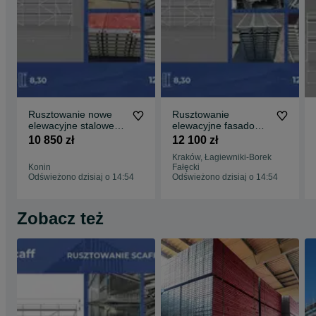
Rusztowanie nowe
Rusztowanie
elewacyjne stalowe
elewacyjne fasadowe
fasadowe Plettac 8,3
8x15,35= 129 m2
10 850 zł
12 100 zł
m wysokości na 15m
Baumann podesty
Kraków, Łagiewniki-Borek
długości =125m2
3,07m
Konin
Fałęcki
nowe/używane stal
Odświeżono dzisiaj o 14:54
Odświeżono dzisiaj o 14:54
Zobacz też