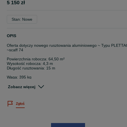
5 150 zł
Stan: Nowe
OPIS
Oferta dotyczy nowego rusztowania aluminiowego ~ Typu PLETTA
~scaff 74
Powierzchnia robocza: 64,50 m²
Wysokość robocza: 4,3 m
Długość rusztowania: 15 m
Waga: 395 kg
Ilość / Nazwa:
Zobacz więcej
6 X RAMA ALUMINIOWA 200x74
8 X PODEST DREWNIANY 300x32
Zgłoś
1 X PODEST ALU-SKLEJKOWY Z KLAPĄ I DRABINĄ 300x64
2 X STĘŻENIE 300x200
2 X DOLNE MOCOWANIE STĘŻENIA
15 X PORĘCZ 300
4 X SŁUPEK PORĘCZY ALUMINIOWY 100