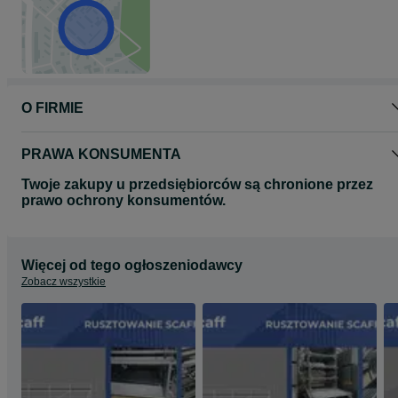
- dźwigary H-20
- płyty szalunkowe
- ogrodzenia budowlane
- akcesoria
Przedstawiona oferta cenowa ma charakter informacyjny i nie
stanowi oferty handlowej w rozumieniu Art.66 par.1 Kodeksu
Cywilnego.
O FIRMIE
Przedstawione fotografie mają charakter reprezentatywny.
PRAWA KONSUMENTA
Twoje zakupy u przedsiębiorców są chronione przez
prawo ochrony konsumentów.
Więcej od tego ogłoszeniodawcy
Zobacz wszystkie