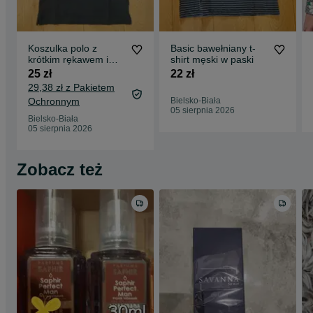
Koszulka polo z
Basic bawełniany t-
krótkim rękawem i
shirt męski w paski
kołnierzykiem
25 zł
22 zł
bawełna
29,38 zł z Pakietem
Ochronnym
Bielsko-Biała
05 sierpnia 2026
Bielsko-Biała
05 sierpnia 2026
Zobacz też