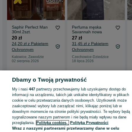
Saphir Perfect Man
Perfuma męska
30ml.2szt.
Savannah nowa
20 zł
27 zł
24,20 zł z Pakietem
31,45 zł z Pakietem
Ochronnym
Ochronnym
Katowice, Zawodzie
Czechowice-Dziedzice
02 sierpnia 2026
18 lipca 2026
Dbamy o Twoją prywatność
Strona główna
Zdrowie i Uroda
Perfumy
Dla kobiet
Wody perfumowane
Wody perfumowane - Małopolskie
Wody perfumowane - Kraków
Wody
My i nasi
447
partnerzy przechowujemy lub uzyskujemy dostęp do
perfumowane - Podgórze Duchackie
informacji na urządzeniu, takich jak unikalne identyfikatory w plikach
cookie w celu przetwarzania danych osobowych. Użytkownik może
zaakceptować wybory lub zarządzać nimi, klikając poniżej lub w
KATEGORIA
dowolnym momencie na stronie polityki prywatności. Te wybory będą
sygnalizowane naszym partnerom i nie będą miały wpływu na dane
ID:
1075696617
Wyświetlenia: 1
przeglądania.
Polityka cookies,
Polityka Prywatności
Wraz z naszymi partnerami przetwarzamy dane w celu