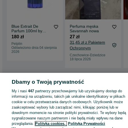
Blue Extrait De
Perfuma męska
Parfum 100ml by
Savannah nowa
Ahmed Al Maghribi
180 zł
27 zł
perfumy arabskie
31,45 zł z Pakietem
Pelplin
Odświeżono dnia 04 sierpnia
Ochronnym
2026
Czechowice-Dziedzice
18 lipca 2026
Dbamy o Twoją prywatność
Strona główna
Zdrowie i Uroda
Perfumy
Dla kobiet
Wody perfumowane
Wody perfumowane - Małopolskie
Wody perfumowane - Kraków
Wody
My i nasi
447
partnerzy przechowujemy lub uzyskujemy dostęp do
perfumowane - Podgórze Duchackie
informacji na urządzeniu, takich jak unikalne identyfikatory w plikach
cookie w celu przetwarzania danych osobowych. Użytkownik może
zaakceptować wybory lub zarządzać nimi, klikając poniżej lub w
KATEGORIA
dowolnym momencie na stronie polityki prywatności. Te wybory będą
sygnalizowane naszym partnerom i nie będą miały wpływu na dane
ID:
1075696617
Wyświetlenia: 1
przeglądania.
Polityka cookies,
Polityka Prywatności