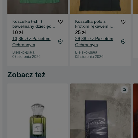
Koszulka t-shirt
Koszulka polo z
bawełniany dziecięcy
krótkim rękawem i
158/164 z grafiką
kołnierzykiem
10 zł
25 zł
bawełna
13,85 zł z Pakietem
29,38 zł z Pakietem
Ochronnym
Ochronnym
Bielsko-Biała
Bielsko-Biała
07 sierpnia 2026
05 sierpnia 2026
Zobacz też