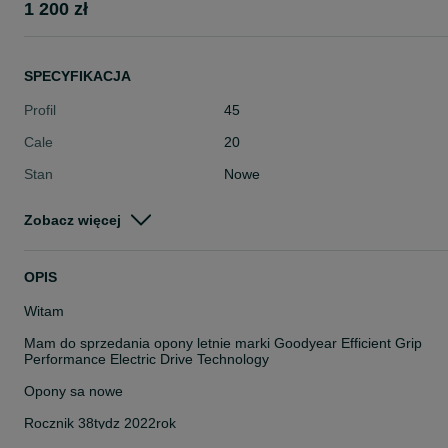
1 200 zł
SPECYFIKACJA
Profil
45
Cale
20
Stan
Nowe
Typ
Letnie
Zobacz więcej
Pojazd
Osobowe
Szerokość
215
OPIS
Witam
Mam do sprzedania opony letnie marki Goodyear Efficient Grip
Performance Electric Drive Technology
Opony sa nowe
Rocznik 38tydz 2022rok