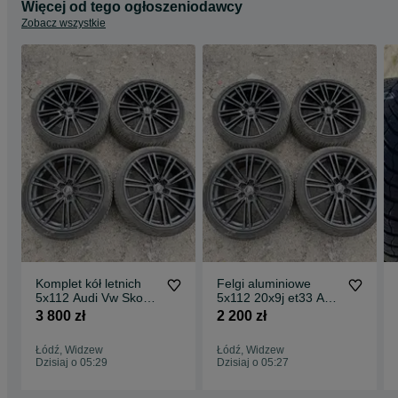
Więcej od tego ogłoszeniodawcy
Zobacz wszystkie
Komplet kół letnich
Felgi aluminiowe
5x112 Audi Vw Skoda
5x112 20x9j et33 Audi
Seat Mercedes
Vw Skoda Seat
3 800 zł
2 200 zł
255/35/20 Pirelli
Mercedes
Łódź, Widzew
Łódź, Widzew
Dzisiaj o 05:29
Dzisiaj o 05:27