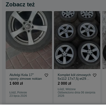
Zobacz też
Alufelgi Kola 17"
Komplet kół zimowych
opony zimowe nokian
5x112 17x7,5j et29
Audi Vw Skoda
1 600 zł
2 000 zł
225/50/17 Dunlop
Łódź, Widzew
Łódź, Polesie
Odświeżono dnia 06 sierpnia
23 lipca 2026
2026