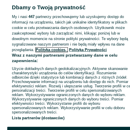
Dbamy o Twoją prywatność
Strona główna
Motoryzacja
Opony i Felgi
Opony
Opony - Łódzkie
Opony 
Łódź
Opony - Widzew
My i nasi
447
partnerzy przechowujemy lub uzyskujemy dostęp do
informacji na urządzeniu, takich jak unikalne identyfikatory w plikach
KATEGORIA
cookie w celu przetwarzania danych osobowych. Użytkownik może
zaakceptować wybory lub zarządzać nimi, klikając poniżej lub w
dowolnym momencie na stronie polityki prywatności. Te wybory będą
ID:
817924360
Wyświetlenia: 2
sygnalizowane naszym partnerom i nie będą miały wpływu na dane
przeglądania.
Polityka cookies,
Polityka Prywatności
Wraz z naszymi partnerami przetwarzamy dane w celu
Zadzwoń / SMS
Wyślij wiadomość
zapewnienia:
Użycie dokładnych danych geolokalizacyjnych. Aktywne skanowanie
charakterystyki urządzenia do celów identyfikacji. Rozumienie
odbiorców dzięki statystyce lub kombinacji danych z różnych źródeł.
Przechowywanie informacji na urządzeniu lub dostęp do nich. Pomiar
efektywności reklam. Rozwój i ulepszanie usług. Tworzenie profili w c
personalizacji treści. Tworzenie profili w celu spersonalizowanych
reklam. Wykorzystywanie ograniczonych danych do wyboru reklam.
Wykorzystywanie ograniczonych danych do wyboru treści. Pomiar
efektywności treści. Wykorzystanie profili do wyboru
spersonalizowanych reklam. Wykorzystywanie profili w celu doboru
spersonalizowanych treści.
Lista partnerów (dostawców)