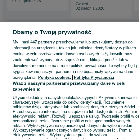
DOT 0323 7.3MM
01 sierpnia 2026
Zwoleń
02 sierpnia 2026
Strona główna
Motoryzacja
Opony i Felgi
Opony
Opony - Dolnośląskie
Dbamy o Twoją prywatność
Opony - Wrocław
Opony - Fabryczna
My i nasi
447
partnerzy przechowujemy lub uzyskujemy dostęp do
informacji na urządzeniu, takich jak unikalne identyfikatory w plikach
KATEGORIA
cookie w celu przetwarzania danych osobowych. Użytkownik może
zaakceptować wybory lub zarządzać nimi, klikając poniżej lub w
dowolnym momencie na stronie polityki prywatności. Te wybory będą
ID:
940298338
Wyświetlenia: 2
sygnalizowane naszym partnerom i nie będą miały wpływu na dane
przeglądania.
Polityka cookies,
Polityka Prywatności
Wraz z naszymi partnerami przetwarzamy dane w celu
Zadzwoń / SMS
Wyślij wiadomość
zapewnienia:
Użycie dokładnych danych geolokalizacyjnych. Aktywne skanowanie
charakterystyki urządzenia do celów identyfikacji. Rozumienie
odbiorców dzięki statystyce lub kombinacji danych z różnych źródeł.
Przechowywanie informacji na urządzeniu lub dostęp do nich. Pomiar
efektywności reklam. Rozwój i ulepszanie usług. Tworzenie profili w c
personalizacji treści. Tworzenie profili w celu spersonalizowanych
reklam. Wykorzystywanie ograniczonych danych do wyboru reklam.
Wykorzystywanie ograniczonych danych do wyboru treści. Pomiar
efektywności treści. Wykorzystanie profili do wyboru