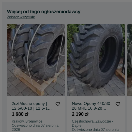
Więcej od tego ogłoszeniodawcy
Zobacz wszystkie
2sztMocne opony |
Nowe Opony 440/80-
12.5/80-18 | 12.5-18
28 MRL 16.9-28
MOCNE 12PR
16PR 440/80-28
1 680 zł
2 190 zł
Dostawa0zł
DOSTAWA0zŁ mocne
Kraków, Bronowice
Częstochowa, Zawodzie -
opony pobranie
Odświeżono dnia 07 sierpnia
Dąbie
dostawa 0zł
2026
Odświeżono dnia 07 sierpnia