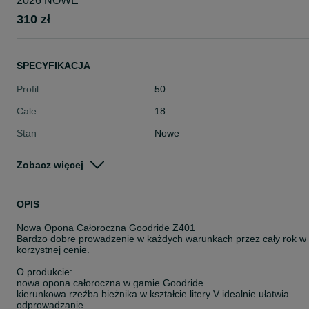
2026 NOWE
310 zł
SPECYFIKACJA
Profil
50
Cale
18
Stan
Nowe
Typ
Całoroczne
Zobacz więcej
Pojazd
Osobowe
Szerokość
235
OPIS
Nowa Opona Całoroczna Goodride Z401
Bardzo dobre prowadzenie w każdych warunkach przez cały rok w
korzystnej cenie.
O produkcie:
nowa opona całoroczna w gamie Goodride
kierunkowa rzeźba bieżnika w kształcie litery V idealnie ułatwia
odprowadzanie