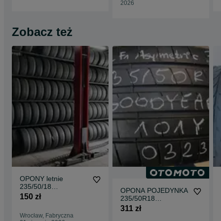
2026
Zobacz też
OPONY letnie
235/50/18
OPONA POJEDYNKA
WROCŁAW, Montaż
150 zł
235/50R18
od ręki, Duży Wybór!
GOODYEAR EAGLE
311 zł
F1 ASYMMETRIC 3
Wrocław, Fabryczna