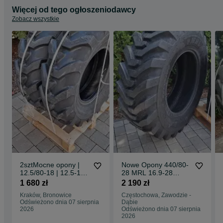
Więcej od tego ogłoszeniodawcy
Zobacz wszystkie
2sztMocne opony |
Nowe Opony 440/80-
12.5/80-18 | 12.5-18
28 MRL 16.9-28
MOCNE 12PR
16PR 440/80-28
1 680 zł
2 190 zł
Dostawa0zł
DOSTAWA0zŁ mocne
Kraków, Bronowice
Częstochowa, Zawodzie -
opony pobranie
Odświeżono dnia 07 sierpnia
Dąbie
dostawa 0zł
2026
Odświeżono dnia 07 sierpnia
2026