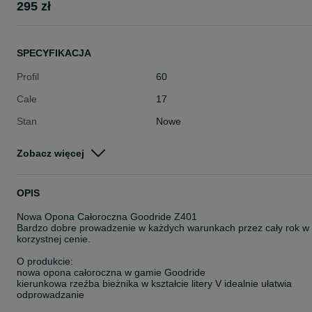
295 zł
SPECYFIKACJA
Profil
60
Cale
17
Stan
Nowe
Typ
Całoroczne
Zobacz więcej
Pojazd
Osobowe
Szerokość
255
OPIS
Nowa Opona Całoroczna Goodride Z401
Bardzo dobre prowadzenie w każdych warunkach przez cały rok w
korzystnej cenie.
O produkcie:
nowa opona całoroczna w gamie Goodride
kierunkowa rzeźba bieżnika w kształcie litery V idealnie ułatwia
odprowadzanie
błota pośniegowego zapewniając przyczepność