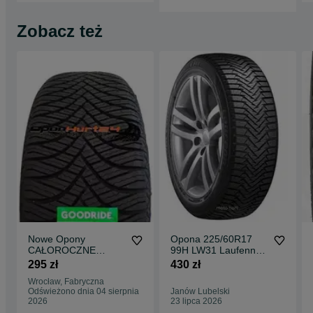
Zobacz też
Nowe Opony
Opona 225/60R17
CAŁOROCZNE
99H LW31 Laufenn
Goodride 225/60R17
Zima , nowe
295 zł
430 zł
Z401 99V
Wrocław, Fabryczna
Odświeżono dnia 04 sierpnia
Janów Lubelski
2026
23 lipca 2026