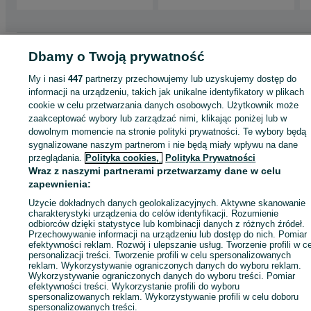
Strona główna
Motoryzacja
Opony i Felgi
Opony
Opony - Lubelskie
Dbamy o Twoją prywatność
Opony - Poznań
Opony - Grunwald
My i nasi
447
partnerzy przechowujemy lub uzyskujemy dostęp do
informacji na urządzeniu, takich jak unikalne identyfikatory w plikach
KATEGORIA
cookie w celu przetwarzania danych osobowych. Użytkownik może
zaakceptować wybory lub zarządzać nimi, klikając poniżej lub w
dowolnym momencie na stronie polityki prywatności. Te wybory będą
ID:
940601170
Wyświetlenia: 2
sygnalizowane naszym partnerom i nie będą miały wpływu na dane
przeglądania.
Polityka cookies,
Polityka Prywatności
Wraz z naszymi partnerami przetwarzamy dane w celu
Zadzwoń / SMS
Wyślij wiadomość
zapewnienia:
Użycie dokładnych danych geolokalizacyjnych. Aktywne skanowanie
charakterystyki urządzenia do celów identyfikacji. Rozumienie
odbiorców dzięki statystyce lub kombinacji danych z różnych źródeł.
Przechowywanie informacji na urządzeniu lub dostęp do nich. Pomiar
efektywności reklam. Rozwój i ulepszanie usług. Tworzenie profili w c
personalizacji treści. Tworzenie profili w celu spersonalizowanych
reklam. Wykorzystywanie ograniczonych danych do wyboru reklam.
Wykorzystywanie ograniczonych danych do wyboru treści. Pomiar
efektywności treści. Wykorzystanie profili do wyboru
spersonalizowanych reklam. Wykorzystywanie profili w celu doboru
spersonalizowanych treści.