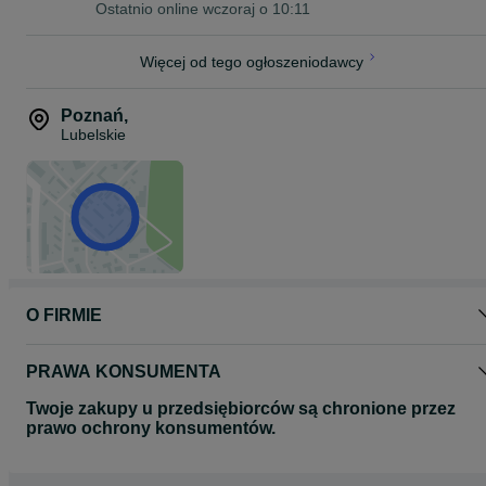
Ostatnio online wczoraj o 10:11
Telefonicznie: 57*******37.
Przez wiadomość na OLX, podając dane do wysyłki: imię, nazwisko
adres oraz numer telefonu.
Więcej od tego ogłoszeniodawcy
Poznań
,
Lubelskie
O FIRMIE
PRAWA KONSUMENTA
Twoje zakupy u przedsiębiorców są chronione przez
prawo ochrony konsumentów.