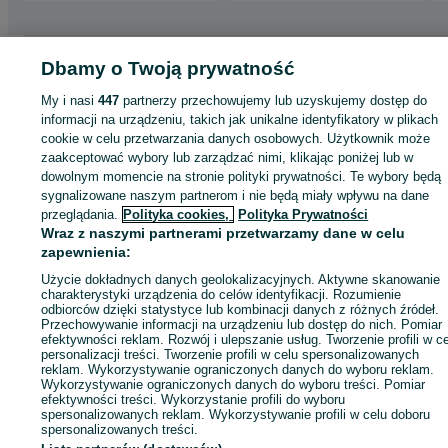
Strona główna
Motoryzacja
Opony i Felgi
Opony
Opony - Wielkopolskie
Dbamy o Twoją prywatność
Opony - Poznań
Opony - Chartowo
My i nasi
447
partnerzy przechowujemy lub uzyskujemy dostęp do
informacji na urządzeniu, takich jak unikalne identyfikatory w plikach
KATEGORIA
cookie w celu przetwarzania danych osobowych. Użytkownik może
zaakceptować wybory lub zarządzać nimi, klikając poniżej lub w
dowolnym momencie na stronie polityki prywatności. Te wybory będą
ID:
664421832
Wyświetlenia: 10
sygnalizowane naszym partnerom i nie będą miały wpływu na dane
przeglądania.
Polityka cookies,
Polityka Prywatności
Wraz z naszymi partnerami przetwarzamy dane w celu
Zadzwoń / SMS
Wyślij wiadomość
zapewnienia:
Użycie dokładnych danych geolokalizacyjnych. Aktywne skanowanie
charakterystyki urządzenia do celów identyfikacji. Rozumienie
odbiorców dzięki statystyce lub kombinacji danych z różnych źródeł.
Przechowywanie informacji na urządzeniu lub dostęp do nich. Pomiar
efektywności reklam. Rozwój i ulepszanie usług. Tworzenie profili w c
personalizacji treści. Tworzenie profili w celu spersonalizowanych
reklam. Wykorzystywanie ograniczonych danych do wyboru reklam.
Wykorzystywanie ograniczonych danych do wyboru treści. Pomiar
efektywności treści. Wykorzystanie profili do wyboru
spersonalizowanych reklam. Wykorzystywanie profili w celu doboru
spersonalizowanych treści.