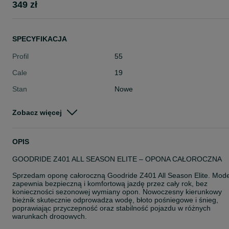
349 zł
SPECYFIKACJA
Profil
55
Cale
19
Stan
Nowe
Typ
Całoroczne
Zobacz więcej
Pojazd
Terenowe
Szerokość
235
OPIS
GOODRIDE Z401 ALL SEASON ELITE – OPONA CAŁOROCZNA
Sprzedam oponę całoroczną Goodride Z401 All Season Elite. Mode
zapewnia bezpieczną i komfortową jazdę przez cały rok, bez
konieczności sezonowej wymiany opon. Nowoczesny kierunkowy
bieżnik skutecznie odprowadza wodę, błoto pośniegowe i śnieg,
poprawiając przyczepność oraz stabilność pojazdu w różnych
warunkach drogowych.