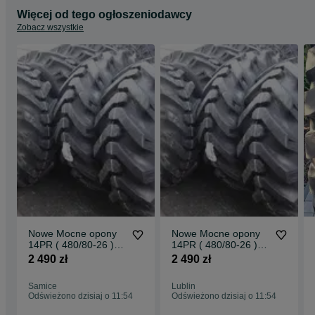
Więcej od tego ogłoszeniodawcy
Zobacz wszystkie
Nowe Mocne opony
Nowe Mocne opony
14PR ( 480/80-26 )
14PR ( 480/80-26 )
18.4-26 JCB3CX
18.4-26 JCB3CX
2 490 zł
2 490 zł
Dostawa0zł
Dostawa0zł
Samice
Lublin
Odświeżono dzisiaj o 11:54
Odświeżono dzisiaj o 11:54