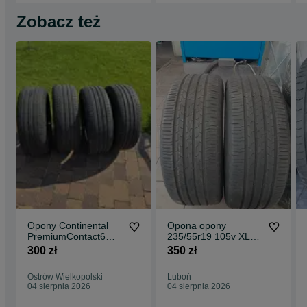
Zobacz też
Opony Continental
Opona opony
PremiumContact6
235/55r19 105v XL
235 55 19 XL
Continental lato 2 szt
300 zł
350 zł
para
Ostrów Wielkopolski
Luboń
04 sierpnia 2026
04 sierpnia 2026