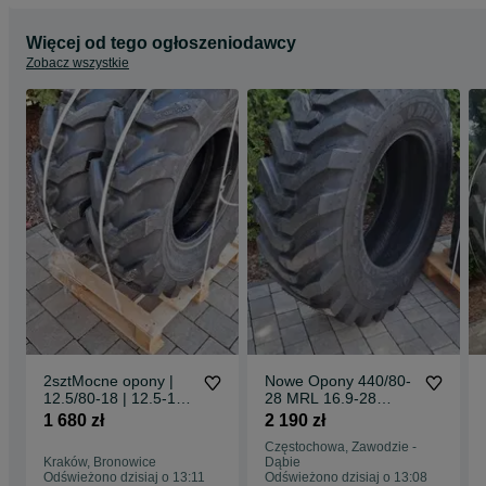
Więcej od tego ogłoszeniodawcy
Zobacz wszystkie
2sztMocne opony |
Nowe Opony 440/80-
12.5/80-18 | 12.5-18
28 MRL 16.9-28
MOCNE 12PR
16PR 440/80-28
1 680 zł
2 190 zł
Dostawa0zł
DOSTAWA0zŁ mocne
Częstochowa, Zawodzie -
opony pobranie
Kraków, Bronowice
Dąbie
dostawa 0zł
Odświeżono dzisiaj o 13:11
Odświeżono dzisiaj o 13:08