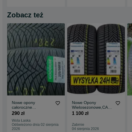
Zobacz też
Nowe opony
Nowe Opony
całoroczne
Wielosezonowe,CAŁ
wielosezonowe
OROCZNE
290 zł
1 100 zł
225/50/18 Goodride
4x235/50R18 4szt
Wola Łaska
2025r
WYSYŁKA
Odświeżono dnia 02 sierpnia
Zabrnie
2026
04 sierpnia 2026