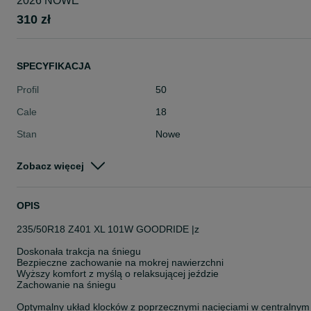
2026 NOWE
310 zł
SPECYFIKACJA
Profil
50
Cale
18
Stan
Nowe
Typ
Całoroczne
Zobacz więcej
Pojazd
Osobowe
Szerokość
235
OPIS
235/50R18 Z401 XL 101W GOODRIDE |z
Doskonała trakcja na śniegu
Bezpieczne zachowanie na mokrej nawierzchni
Wyższy komfort z myślą o relaksującej jeździe
Zachowanie na śniegu
Optymalny układ klocków z poprzecznymi nacięciami w centralnym