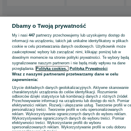
Strona główna
Motoryzacja
Opony i Felgi
Opony
Opony - Śląskie
Opony 
Dbamy o Twoją prywatność
Częstochowa
Opony - Wyczerpy - Aniołów
My i nasi
447
partnerzy przechowujemy lub uzyskujemy dostęp do
informacji na urządzeniu, takich jak unikalne identyfikatory w plikach
KATEGORIA
cookie w celu przetwarzania danych osobowych. Użytkownik może
zaakceptować wybory lub zarządzać nimi, klikając poniżej lub w
dowolnym momencie na stronie polityki prywatności. Te wybory będą
ID:
587375542
Wyświetlenia: 10
sygnalizowane naszym partnerom i nie będą miały wpływu na dane
przeglądania.
Polityka cookies,
Polityka Prywatności
Wraz z naszymi partnerami przetwarzamy dane w celu
Zadzwoń / SMS
Wyślij wiadomość
zapewnienia:
Użycie dokładnych danych geolokalizacyjnych. Aktywne skanowanie
charakterystyki urządzenia do celów identyfikacji. Rozumienie
odbiorców dzięki statystyce lub kombinacji danych z różnych źródeł.
Przechowywanie informacji na urządzeniu lub dostęp do nich. Pomiar
efektywności reklam. Rozwój i ulepszanie usług. Tworzenie profili w c
personalizacji treści. Tworzenie profili w celu spersonalizowanych
reklam. Wykorzystywanie ograniczonych danych do wyboru reklam.
Wykorzystywanie ograniczonych danych do wyboru treści. Pomiar
efektywności treści. Wykorzystanie profili do wyboru
spersonalizowanych reklam. Wykorzystywanie profili w celu doboru