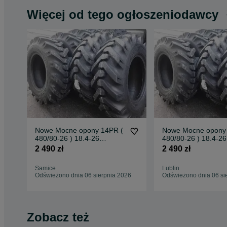
Więcej od tego ogłoszeniodawcy
Nowe Mocne opony 14PR (
Nowe Mocne opony
480/80-26 ) 18.4-26
480/80-26 ) 18.4-26
JCB3CX Dostawa0zł
JCB3CX Dostawa0z
2 490 zł
2 490 zł
Samice
Lublin
Odświeżono dnia 06 sierpnia 2026
Odświeżono dnia 06 si
Zobacz też