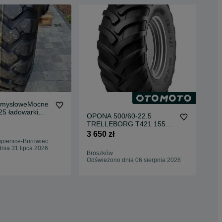
emysłoweMocne
Op
25 ładowarki
16P
OPONA 500/60-22.5
rko-ładowarki
koł
1 8
TRELLEBORG T421 155A8
maszyny do prac
spy
TL
3 650 zł
rogowych CAT
zie
opienice-Burowiec
Czę
Komatsu
JCB
nia 31 lipca 2026
Odś
Lie
Broszków
Odświeżono dnia 06 sierpnia 2026