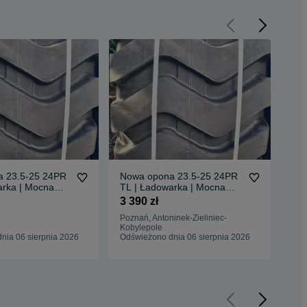
 23.5-25 24PR
Nowa opona 23.5-25 24PR
No
arka | Mocna
TL | Ładowarka | Mocna
TL 
ępna od ręki
24PR | Dostępna od ręki
24P
3 390 zł
3 3
Poznań, Antoninek-Zieliniec-
Kobylepole
Kat
nia 06 sierpnia 2026
Odświeżono dnia 06 sierpnia 2026
Odś