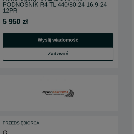
PODNOŚNIK R4 TL 440/80-24 16.9-24
12PR
5 950 zł
Wyślij wiadomość
Zadzwoń
PRZEDSIĘBIORCA