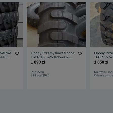
OWARKA
Opony PrzemysłoweMocne
Opony Prz
440/80-
16PR 15.5-25 ładowarki
16PR 15.5-
kołowe koparko-ładowarki
kołowe kopa
1 890 zł
1 850 zł
spycharki maszyny do prac
spycharki 
ziemnych i drogowych CAT
ziemnych i d
Pszczyna
Katowice, Sz
JCB Volvo Komatsu
JCB Volvo 
31 lipca 2026
Odświeżono d
Liebherr
Liebherr