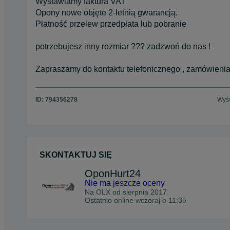
Wystawiamy faktura VAT
Opony nowe objęte 2-letnią gwarancją.
Płatność przelew przedpłata lub pobranie
potrzebujesz inny rozmiar ??? zadzwoń do nas !
Zapraszamy do kontaktu telefonicznego , zamówienia
ID:
794356278
Wyśw
SKONTAKTUJ SIĘ
OponHurt24
Nie ma jeszcze oceny
Na OLX od
sierpnia 2017
Ostatnio online wczoraj o 11:35