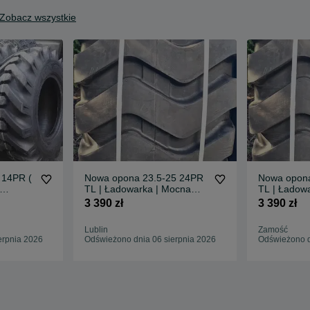
Zobacz wszystkie
 14PR (
Nowa opona 23.5-25 24PR
Nowa opona
TL | Ładowarka | Mocna
TL | Ładow
ł
24PR | Dostępna od ręki
24PR | Dost
3 390 zł
3 390 zł
Lublin
Zamość
erpnia 2026
Odświeżono dnia 06 sierpnia 2026
Odświeżono d