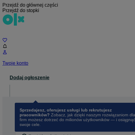
Przejdź do głównej części
Przejdź do stopki
Czat
Twoje konto
Dodaj ogłoszenie
Dla biznesu
opens in a new tab
Sprzedajesz, oferujesz usługi lub rekrutujesz
pracowników?
Zobacz, jak dzięki naszym rozwiązaniom dl
firm możesz dotrzeć do milionów użytkowników — i osiągną
swoje cele.