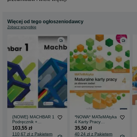
Więcej od tego ogłoszeniodawcy
Zobacz wszystkie
{NOWE} MACHBAR 1
*NOWA* MATeMAtyka
Podręcznik +
4 Karty Pracy
Ćwiczenia Draco
Podstawowy i
103,55 zł
35,50 zł
Rozszerzony Nowa
110,67 zł z Pakietem
40,24 zł z Pakietem
Era