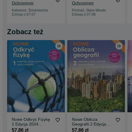
Ochronnym
Ochronnym
Katowice, Śródmieście
Poznań, Stare Miasto
Dzisiaj o 07:07
Dzisiaj o 07:06
Zobacz też
Nowe Odkryć Fizykę
Nowe Oblicza
1 Edycja 2024
Geografii 2 Edycja
Podręcznik
2024 Podręcznik
57,86 zł
57,86 zł