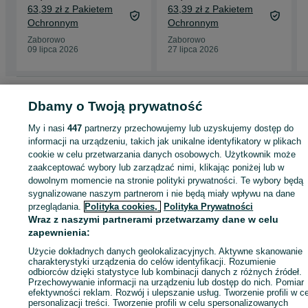
Podstawowy Nowa
Podstawowy Nowa
63,39 zł z Pakietem
63,39 zł z Pakietem
Era
Era
Ochronnym
Ochronnym
Zaborowo
Zaborowo
09 lipca 2026
27 lipca 2026
Strona główna
Muzyka i Edukacja
Książki
Podręczniki szkolne
Podręcznik
Dbamy o Twoją prywatność
szkolne - Wielkopolskie
Podręczniki szkolne - Zaborowo
My i nasi
447
partnerzy przechowujemy lub uzyskujemy dostęp do
informacji na urządzeniu, takich jak unikalne identyfikatory w plikach
KATEGORIA
cookie w celu przetwarzania danych osobowych. Użytkownik może
zaakceptować wybory lub zarządzać nimi, klikając poniżej lub w
ID:
1002291912
Wyświetlenia:
dowolnym momencie na stronie polityki prywatności. Te wybory będą
sygnalizowane naszym partnerom i nie będą miały wpływu na dane
przeglądania.
Polityka cookies,
Polityka Prywatności
Wyślij wiadomość
Kup
Wraz z naszymi partnerami przetwarzamy dane w celu
zapewnienia:
Użycie dokładnych danych geolokalizacyjnych. Aktywne skanowanie
charakterystyki urządzenia do celów identyfikacji. Rozumienie
odbiorców dzięki statystyce lub kombinacji danych z różnych źródeł.
Przechowywanie informacji na urządzeniu lub dostęp do nich. Pomiar
efektywności reklam. Rozwój i ulepszanie usług. Tworzenie profili w c
personalizacji treści. Tworzenie profili w celu spersonalizowanych