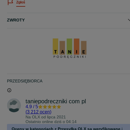
Zgłoś
Numer dopuszczenia: 1212/1/2024
EAN: 9788326749742
ZWROTY
Autor: Roman Malarz, Marek Więckowski
Wydawnictwo: Nowa Era
Rok wydania: 2024
PRZEDSIĘBIORCA
taniepodreczniki com pl
4.9
/
5
(
3 212 ocen
)
Na OLX od
lipca 2021
Ostatnio online dziś o 04:14
Oceny w kategoriach z Przesyłką OLX są weryfikowane
i