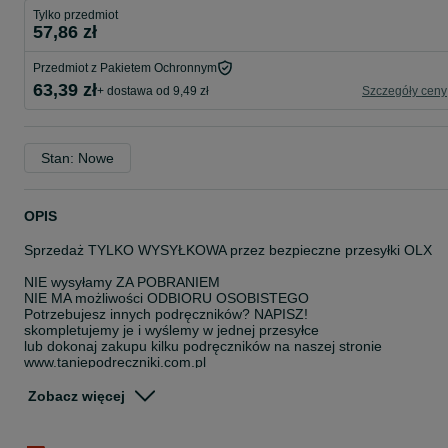
Tylko przedmiot
57,86 zł
Przedmiot z Pakietem Ochronnym
63,39 zł
+ dostawa od 9,49 zł
Szczegóły ceny
Stan: Nowe
OPIS
Sprzedaż TYLKO WYSYŁKOWA przez bezpieczne przesyłki OLX
NIE wysyłamy ZA POBRANIEM
NIE MA możliwości ODBIORU OSOBISTEGO
Potrzebujesz innych podręczników? NAPISZ!
skompletujemy je i wyślemy w jednej przesyłce
lub dokonaj zakupu kilku podręczników na naszej stronie
www.taniepodreczniki.com.pl
Nowe Oblicza Geografii 1 Edycja 2024 Podręcznik Podstawowy
Zobacz więcej
podręcznik do nowej podstawy programowej 2024