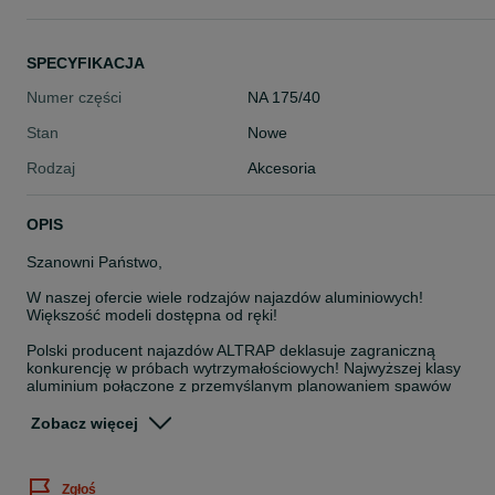
SPECYFIKACJA
Numer części
NA 175/40
Stan
Nowe
Rodzaj
Akcesoria
OPIS
Szanowni Państwo,
W naszej ofercie wiele rodzajów najazdów aluminiowych!
Większość modeli dostępna od ręki!
Polski producent najazdów ALTRAP deklasuje zagraniczną
konkurencję w próbach wytrzymałościowych! Najwyższej klasy
aluminium połączone z przemyślanym planowaniem spawów
pozwala na zaoferowanie Państwu produktu najwyższej jakości
Zobacz więcej
_
Chcielibyśmy zaprezentować fabrycznie NOWE, najwyższej klasy
Zgłoś
najazdy aluminiowe cieszące się dużym uznaniem w Europie.