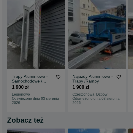
Trapy Aluminiowe -
Najazdy Aluminiowe -
Samochodowe /
Trapy /Rampy
Rampy / Najzady
1 900 zł
1 900 zł
Legionowo
Częstochowa, Dźbów
Odświeżono dnia 03 sierpnia
Odświeżono dnia 03 sierpnia
2026
2026
Zobacz też