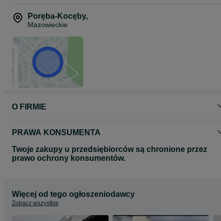
Cena prezentowanego modelu: 4700 netto
Poręba-Kocęby
,
W razie pytań zapraszamy do kontaktu.
Mazowieckie
O FIRMIE
PRAWA KONSUMENTA
Twoje zakupy u przedsiębiorców są chronione przez
prawo ochrony konsumentów.
Więcej od tego ogłoszeniodawcy
Zobacz wszystkie