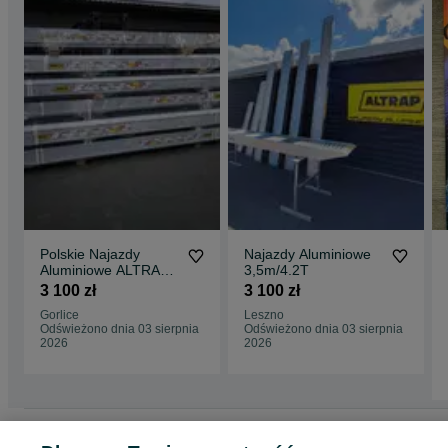
Polskie Najazdy
Najazdy Aluminiowe
Aluminiowe ALTRAP
3,5m/4.2T
4m/4tony
3 100 zł
3 100 zł
Gorlice
Leszno
Odświeżono dnia 03 sierpnia
Odświeżono dnia 03 sierpnia
2026
2026
Strona główna
Motoryzacja
Części samochodowe
Dostawcze i Ciężarowe