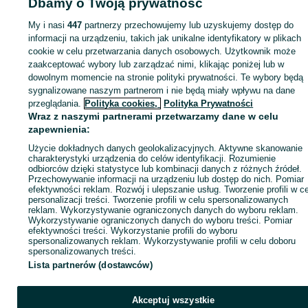
Dbamy o Twoją prywatność
Dostawcze i Ciężarowe - Mazowieckie
Dostawcze i Ciężarowe - Poręba-
Kocęby
My i nasi
447
partnerzy przechowujemy lub uzyskujemy dostęp do
informacji na urządzeniu, takich jak unikalne identyfikatory w plikach
cookie w celu przetwarzania danych osobowych. Użytkownik może
KATEGORIA
zaakceptować wybory lub zarządzać nimi, klikając poniżej lub w
dowolnym momencie na stronie polityki prywatności. Te wybory będą
ID:
719482267
Wyświetlenia: 10
sygnalizowane naszym partnerom i nie będą miały wpływu na dane
przeglądania.
Polityka cookies,
Polityka Prywatności
Wraz z naszymi partnerami przetwarzamy dane w celu
Zadzwoń / SMS
Wyślij wiadomość
zapewnienia:
Użycie dokładnych danych geolokalizacyjnych. Aktywne skanowanie
charakterystyki urządzenia do celów identyfikacji. Rozumienie
odbiorców dzięki statystyce lub kombinacji danych z różnych źródeł.
Przechowywanie informacji na urządzeniu lub dostęp do nich. Pomiar
efektywności reklam. Rozwój i ulepszanie usług. Tworzenie profili w c
personalizacji treści. Tworzenie profili w celu spersonalizowanych
reklam. Wykorzystywanie ograniczonych danych do wyboru reklam.
Wykorzystywanie ograniczonych danych do wyboru treści. Pomiar
efektywności treści. Wykorzystanie profili do wyboru
spersonalizowanych reklam. Wykorzystywanie profili w celu doboru
spersonalizowanych treści.
Lista partnerów (dostawców)
Akceptuj wszystkie