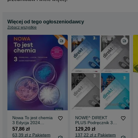
Więcej od tego ogłoszeniodawcy
Zobacz wszystkie
Nowa To jest chemia
NOWE^ DIREKT
3 Edycja 2024
PLUS Podręcznik 3A i
Podręcznik
3B oraz Ćwiczenia 3A
57,86 zł
129,20 zł
Podstawowy Nowa
i 3B
63,39 zł z Pakietem
137,22 zł z Pakietem
Era