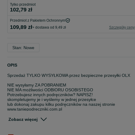
Tylko przedmiot
102,79 zł
Przedmiot z Pakietem Ochronnym
109,89 zł
+ dostawa od 9,49 zł
Szczegóły ceny
Stan: Nowe
OPIS
Sprzedaż TYLKO WYSYŁKOWA przez bezpieczne przesyłki OLX
NIE wysyłamy ZA POBRANIEM
NIE MA możliwości ODBIORU OSOBISTEGO
Potrzebujesz innych podręczników? NAPISZ!
skompletujemy je i wyślemy w jednej przesyłce
lub dokonaj zakupu kilku podręczników na naszej stronie
www.taniepodreczniki.com.pl
Matematyka z plusem 1 podręcznik + zbiór zakres rozszerzony
Zobacz więcej
Wydawnictwo: GWO