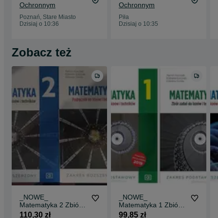
Ochronnym
Ochronnym
Poznań, Stare Miasto
Piła
Dzisiaj o 10:36
Dzisiaj o 10:35
Zobacz też
_NOWE_
_NOWE_
Matematyka 2 Zbiór
Matematyka 1 Zbiór
zadań + Podręcznik
zadań + Podręcznik
110,30 zł
99,85 zł