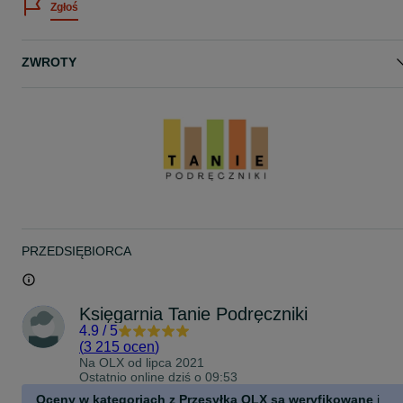
Zgłoś
Rok wydania: 2019
Autor podręcznika: Małgorzata Dobrowolska, Marcin Karpiński,
Jacek Lech
ZWROTY
Sprzedajemy tylko NOWE NIEUŻYWANE podręczniki.
Potrzebujesz jeszcze innych podręczników?
Napisz na OLX jakie a my skompletujemy je i wyślemy jedną
przesyłką.
SPRZEDAŻ TYLKO WYSYŁKOWA poprzez bezpieczne przesyłki
OLX.
Więcej naszych ogłoszeń na podreczniki.olx.pl (bez www)
PRZEDSIĘBIORCA
Księgarnia Tanie Podręczniki
4.9
/
5
(
3 215 ocen
)
Na OLX od
lipca 2021
Ostatnio online dziś o 09:53
Oceny w kategoriach z Przesyłką OLX są weryfikowane
i