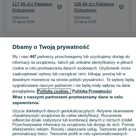
Zakres Rozszerzony
Zakres Podstawowy
117,66 zł z Pakietem
106,84 zł z Pakietem
PAZDRO
PAZDRO
Ochronnym
Ochronnym
Zaborowo
Zaborowo
10 lipca 2026
10 lipca 2026
Strona główna
Muzyka i Edukacja
Książki
Podręczniki szkolne
Podręcznik
Dbamy o Twoją prywatność
szkolne - Wielkopolskie
Podręczniki szkolne - Zaborowo
My i nasi
447
partnerzy przechowujemy lub uzyskujemy dostęp do
informacji na urządzeniu, takich jak unikalne identyfikatory w plikach
KATEGORIA
cookie w celu przetwarzania danych osobowych. Użytkownik może
zaakceptować wybory lub zarządzać nimi, klikając poniżej lub w
ID:
1002286939
Wyświetlenia:
dowolnym momencie na stronie polityki prywatności. Te wybory będą
sygnalizowane naszym partnerom i nie będą miały wpływu na dane
przeglądania.
Polityka cookies,
Polityka Prywatności
Wyślij wiadomość
Kup
Wraz z naszymi partnerami przetwarzamy dane w celu
zapewnienia:
Użycie dokładnych danych geolokalizacyjnych. Aktywne skanowanie
charakterystyki urządzenia do celów identyfikacji. Rozumienie
odbiorców dzięki statystyce lub kombinacji danych z różnych źródeł.
Przechowywanie informacji na urządzeniu lub dostęp do nich. Pomiar
efektywności reklam. Rozwój i ulepszanie usług. Tworzenie profili w c
personalizacji treści. Tworzenie profili w celu spersonalizowanych