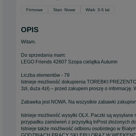
Firmowe
Stan: Nowe
Wiek: 3-5 lat
OPIS
Witam.
Do sprzedania mam:
LEGO Friends 42607 Szopa cielątka Autumn
Liczba elementów - 79
Istnieje możliwość dokupienia TOREBKI PREZENTO
3zł, duża 4zł) – przed zakupem proszę o informację
Zabawka jest NOWA. Na wszystkie zabawki zakupion
Istnieje możliwość wysyłki OLX. Paczki są wysyłane
przypadku zamówień z przysyłką InPost złożonych do
Istnieje także możliwość odbioru osobistego w Biał
GODZINACH PRACY SKLEPU ORAZ W WEEKENDY (c