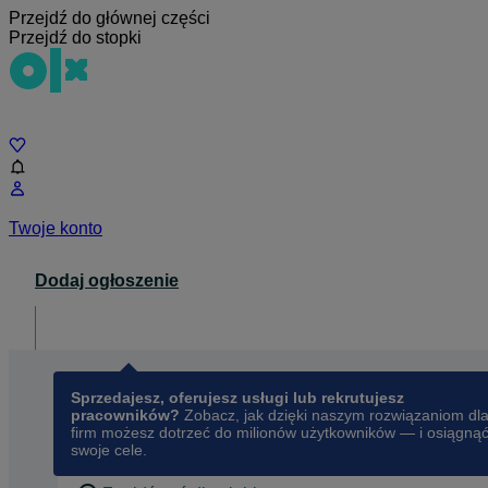
Przejdź do głównej części
Przejdź do stopki
Czat
Twoje konto
Dodaj ogłoszenie
Dla biznesu
opens in a new tab
Sprzedajesz, oferujesz usługi lub rekrutujesz
pracowników?
Zobacz, jak dzięki naszym rozwiązaniom dl
firm możesz dotrzeć do milionów użytkowników — i osiągną
swoje cele.