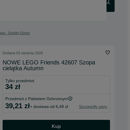
Szukaj
owe - Dojlidy Górne
Dodane
02 sierpnia 2026
NOWE LEGO Friends 42607 Szopa
cielątka Autumn
Tylko przedmiot
34 zł
Przedmiot z Pakietem Ochronnym
39,21 zł
+ dostawa od 6,49 zł
Szczegóły ceny
Kup