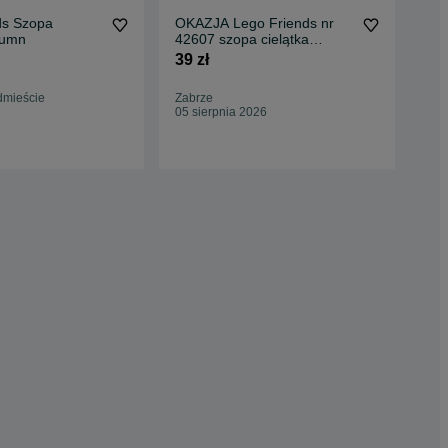
ds Szopa
OKAZJA Lego Friends nr
Leg
tumn
42607 szopa cielątka
cie
Autumn klocki Wysyłam
39 zł
40 
45,
dmieście
Zabrze
Oc
05 sierpnia 2026
Kra
28 