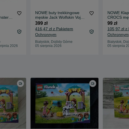
NOWE buty trekkingowe
NOWE Klap
ster
męskie Jack Wolfskin Vojo
CROCS męs
d
Tour Texapore Mid r 41
unisex na 
399 zł
99 zł
43/44
416,47 zł z Pakietem
105,97 zł z
Ochronnym
Ochronnym
e
Białystok, Dojlidy Górne
Białystok, Do
erpnia 2026
05 sierpnia 2026
05 sierpnia 2