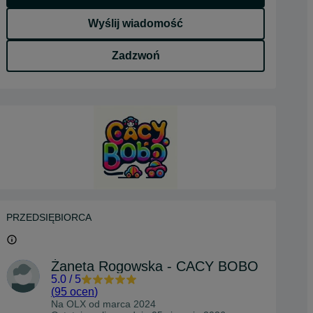
Wyślij wiadomość
Zadzwoń
PRZEDSIĘBIORCA
Żaneta Rogowska - CACY BOBO
5.0
/
5
(
95 ocen
)
Na OLX od
marca 2024