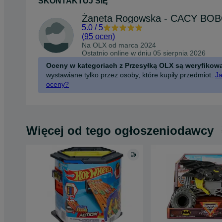
SKONTAKTUJ SIĘ
Żaneta Rogowska - CACY BO
5.0
/
5
(
95 ocen
)
Na OLX od
marca 2024
Ostatnio online w dniu 05 sierpnia 2026
Oceny w kategoriach z Przesyłką OLX są weryfikow
wystawiane tylko przez osoby, które kupiły przedmiot.
Ja
oceny?
Więcej od tego ogłoszeniodawcy