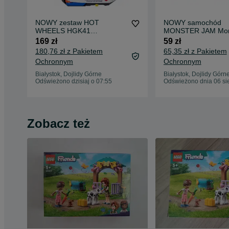
NOWY zestaw HOT
NOWY samochód
WHEELS HGK41
MONSTER JAM Mon
Rozkładany 5-pasmowy tor
Truck Batman Pojaz
169 zł
59 zł
wyścigowy + autko MATTEL
terenowy 1:24
180,76 zł z Pakietem
65,35 zł z Pakietem
Ochronnym
Ochronnym
Białystok, Dojlidy Górne
Białystok, Dojlidy Górn
Odświeżono dzisiaj o 07:55
Odświeżono dnia 06 si
Zobacz też