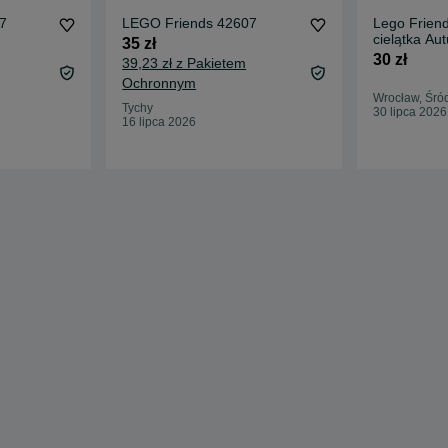
7
LEGO Friends 42607
Lego Frien
cielątka Au
35 zł
30 zł
39,23 zł z Pakietem
Ochronnym
Wrocław, Śró
Tychy
30 lipca 2026
16 lipca 2026