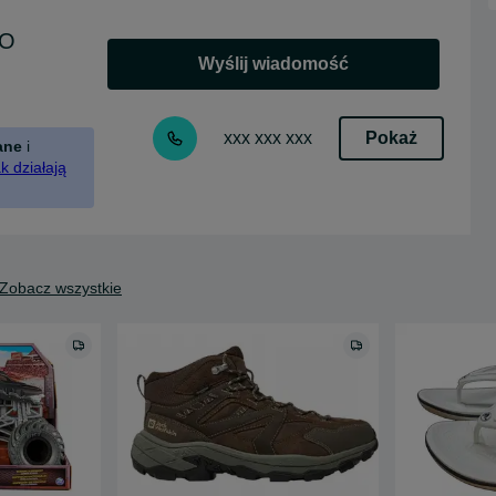
BO
Wyślij wiadomość
Pokaż
xxx xxx xxx
ane
i
k działają
Zobacz wszystkie