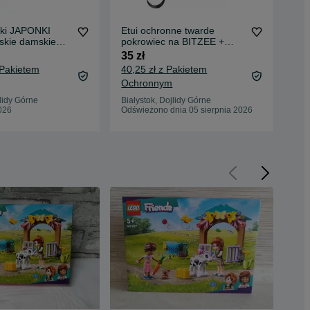
ki JAPONKI
Etui ochronne twarde
NO
kie damskie
pokrowiec na BITZEE +
syl
basen BIAŁE R
krótka smycz CZARNE
BI
35 zł
39 
OSDUE
NI
 Pakietem
40,25 zł z Pakietem
44,
Ochronnym
Oc
jlidy Górne
Białystok, Dojlidy Górne
Biał
026
Odświeżono dnia 05 sierpnia 2026
Odś