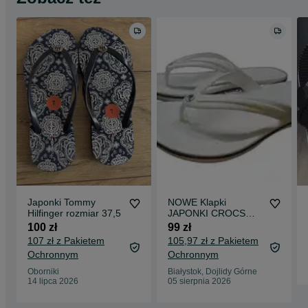
Japonki Tommy
NOWE Klapki
Hilfinger rozmiar 37,5
JAPONKI CROCS
męskie damskie
100 zł
99 zł
unisex na basen
107 zł z Pakietem
105,97 zł z Pakietem
BIAŁE R 43/44
Ochronnym
Ochronnym
Oborniki
Białystok, Dojlidy Górne
14 lipca 2026
05 sierpnia 2026