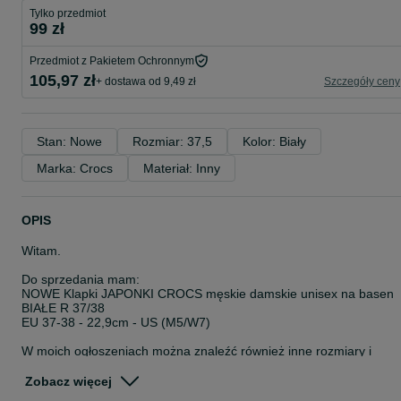
Tylko przedmiot
99 zł
Przedmiot z Pakietem Ochronnym
105,97 zł
+ dostawa od 9,49 zł
Szczegóły ceny
Stan: Nowe
Rozmiar: 37,5
Kolor: Biały
Marka: Crocs
Materiał: Inny
OPIS
Witam.
Do sprzedania mam:
NOWE Klapki JAPONKI CROCS męskie damskie unisex na basen
BIAŁE R 37/38
EU 37-38 - 22,9cm - US (M5/W7)
W moich ogłoszeniach można znaleźć również inne rozmiary i
kolory klapków CROCS.
Zdjęcie poglądowe – może przedstawiać klapki w innym rozmiarze.
Zobacz więcej
Do kupienia rozmiar wskazany w tytule i tekście ogłoszenia.