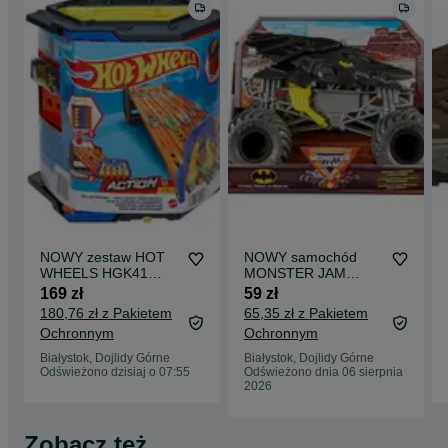
NOWY zestaw HOT
NOWY samochód
WHEELS HGK41
MONSTER JAM
Rozkładany 5-
Monster Truck
169 zł
59 zł
pasmowy tor
Batman Pojazd
180,76 zł z Pakietem
65,35 zł z Pakietem
wyścigowy + autko
terenowy 1:24
Ochronnym
Ochronnym
MATTEL
Białystok, Dojlidy Górne
Białystok, Dojlidy Górne
Odświeżono dzisiaj o 07:55
Odświeżono dnia 06 sierpnia
2026
Zobacz też