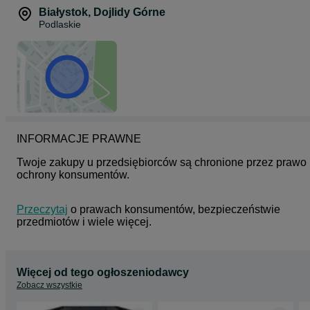
Dane osoby odpowiedzialnej: Crocs Europe B.V. ; Planeetbaan 4 ;
Białystok
,
Dojlidy Górne
2132 HZ Hoofddorp ; Holandia
Podlaskie
Kontakt - CrocsCares(at)crocs.com
Ostrzeżenia dot. bezpieczeństwa: Ostrzeżenie! Aby uniknąć
poważnych obrażeń podczas jazdy ruchomymi schodami i
chodnikami:
- stań na środku kierując się do przodu
- unikaj kontaktu z jakąkolwiek powierzchnią w pobliżu schodka lub
chodnika
- stąpaj ostrożnie podczas wchodzenia i schodzenia
- trzymaj dziecko za rękę i je nadzoruj przez cały czas
INFORMACJE PRAWNE
Twoje zakupy u przedsiębiorców są chronione przez prawo 
ochrony konsumentów.
Przeczytaj
 o prawach konsumentów, bezpieczeństwie 
przedmiotów i wiele więcej.
Więcej od tego ogłoszeniodawcy
Zobacz wszystkie