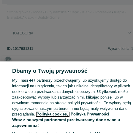
Strona główna
Moda
Buty damskie
Klapki
Klapki - Podlaskie
Klapki -
Białystok
Klapki - Dojlidy Górne
KATEGORIA
ID:
1017981211
Wyświetlenia: 
Dbamy o Twoją prywatność
Zaloguj się lub załóż konto na OLX, aby skontaktować się z t
My i nasi
447
partnerzy przechowujemy lub uzyskujemy dostęp do
sprzedającym
informacji na urządzeniu, takich jak unikalne identyfikatory w plikach
cookie w celu przetwarzania danych osobowych. Użytkownik może
zaakceptować wybory lub zarządzać nimi, klikając poniżej lub w
Zaloguj się / Załóż konto
dowolnym momencie na stronie polityki prywatności. Te wybory będą
sygnalizowane naszym partnerom i nie będą miały wpływu na dane
przeglądania.
Polityka cookies,
Polityka Prywatności
Kup
Wraz z naszymi partnerami przetwarzamy dane w celu
zapewnienia: