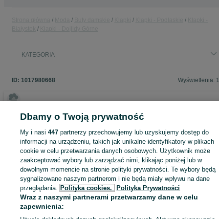
Strona główna
Moda
Buty damskie
Klapki
Klapki - Podlaskie
Klapki -
Białystok
Klapki - Dojlidy Górne
KATEGORIA
ID:
1017980668
Wyświetlenia: 
Dbamy o Twoją prywatność
Zaloguj się lub załóż konto na OLX, aby skontaktować się z t
My i nasi
447
partnerzy przechowujemy lub uzyskujemy dostęp do
sprzedającym
informacji na urządzeniu, takich jak unikalne identyfikatory w plikach
cookie w celu przetwarzania danych osobowych. Użytkownik może
zaakceptować wybory lub zarządzać nimi, klikając poniżej lub w
Zaloguj się / Załóż konto
dowolnym momencie na stronie polityki prywatności. Te wybory będą
sygnalizowane naszym partnerom i nie będą miały wpływu na dane
przeglądania.
Polityka cookies,
Polityka Prywatności
Kup
Wraz z naszymi partnerami przetwarzamy dane w celu
zapewnienia: