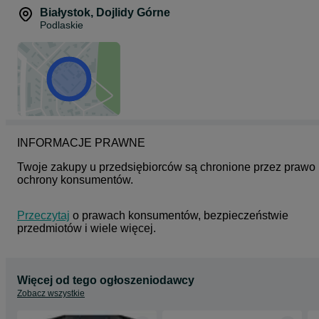
Dane osoby odpowiedzialnej: Crocs Europe B.V. ; Planeetbaan 4 ;
Białystok
,
Dojlidy Górne
2132 HZ Hoofddorp ; Holandia
Podlaskie
Kontakt - CrocsCares(at)crocs.com
Ostrzeżenia dot. bezpieczeństwa: Ostrzeżenie! Aby uniknąć
poważnych obrażeń podczas jazdy ruchomymi schodami i
chodnikami:
- stań na środku kierując się do przodu
- unikaj kontaktu z jakąkolwiek powierzchnią w pobliżu schodka lub
chodnika
- stąpaj ostrożnie podczas wchodzenia i schodzenia
- trzymaj dziecko za rękę i je nadzoruj przez cały czas
INFORMACJE PRAWNE
Twoje zakupy u przedsiębiorców są chronione przez prawo 
ochrony konsumentów.
Przeczytaj
 o prawach konsumentów, bezpieczeństwie 
przedmiotów i wiele więcej.
Więcej od tego ogłoszeniodawcy
Zobacz wszystkie