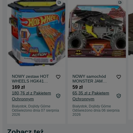
NOWY zestaw HOT
NOWY samochód
WHEELS HGK41
MONSTER JAM
Rozkładany 5-
Monster Truck
169 zł
59 zł
pasmowy tor
Batman Pojazd
180,76 zł z Pakietem
65,35 zł z Pakietem
wyścigowy + autko
terenowy 1:24
Ochronnym
Ochronnym
MATTEL
Białystok, Dojlidy Górne
Białystok, Dojlidy Górne
Odświeżono dnia 07 sierpnia
Odświeżono dnia 06 sierpnia
2026
2026
Zobacz też