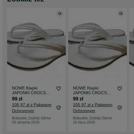
NOWE Klapki
NOWE Klapki
JAPONKI CROCS
JAPONKI CROCS
męskie damskie
męskie damskie
99 zł
99 zł
unisex na basen
unisex na basen
105,97 zł z Pakietem
105,97 zł z Pakietem
BIAŁE R 43/44
BIAŁE 45/46
Ochronnym
Ochronnym
Białystok, Dojlidy Górne
Białystok, Dojlidy Górne
05 sierpnia 2026
26 lipca 2026