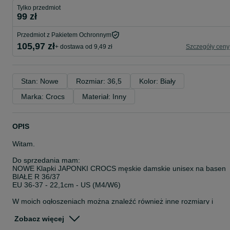
Tylko przedmiot
99 zł
Przedmiot z Pakietem Ochronnym
105,97 zł
+ dostawa od 9,49 zł
Szczegóły ceny
Stan: Nowe
Rozmiar: 36,5
Kolor: Biały
Marka: Crocs
Materiał: Inny
OPIS
Witam.
Do sprzedania mam:
NOWE Klapki JAPONKI CROCS męskie damskie unisex na basen
BIAŁE R 36/37
EU 36-37 - 22,1cm - US (M4/W6)
W moich ogłoszeniach można znaleźć również inne rozmiary i
kolory klapków CROCS.
Zdjęcie poglądowe – może przedstawiać klapki w innym rozmiarze.
Zobacz więcej
Do kupienia rozmiar wskazany w tytule i tekście ogłoszenia.