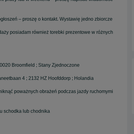
głoszeń – proszę o kontakt. Wystawię jedno zbiorcze
daży posiadam również torebki prezentowe w różnych
80020 Broomfield ; Stany Zjednoczone
aneetbaan 4 ; 2132 HZ Hoofddorp ; Holandia
 uniknąć poważnych obrażeń podczas jazdy ruchomymi
żu schodka lub chodnika