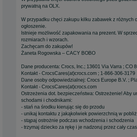
prywatną na OLX.
W przypadku chęci zakupu kilku zabawek z różnych o
ogłoszenie.
Istnieje możliwość zapakowania na prezent. W sprze
rozmiarach i wzorach.
Zachęcam do zakupów!
Żaneta Rogowska – CACY BOBO
Dane producenta: Crocs, Inc.; 13601 Via Varra ; CO 
Kontakt - CrocsCares(at)crocs.com ; 1-866-306-3179
Dane osoby odpowiedzialnej: Crocs Europe B.V. ; Pl
Kontakt - CrocsCares(at)crocs.com
Ostrzeżenia dot. bezpieczeństwa: Ostrzeżenie! Aby
schodami i chodnikami:
- stań na środku kierując się do przodu
- unikaj kontaktu z jakąkolwiek powierzchnią w pobli
- stąpaj ostrożnie podczas wchodzenia i schodzenia
- trzymaj dziecko za rękę i je nadzoruj przez cały czas