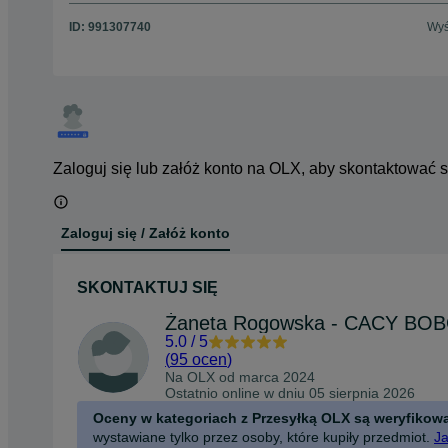
ID:
991307740
Wyś
Zaloguj się lub załóż konto na OLX, aby skontaktować 
Zaloguj się / Załóż konto
SKONTAKTUJ SIĘ
Żaneta Rogowska - CACY BO
5.0
/
5
(
95 ocen
)
Na OLX od
marca 2024
Ostatnio online w dniu 05 sierpnia 2026
Oceny w kategoriach z Przesyłką OLX są weryfikow
wystawiane tylko przez osoby, które kupiły przedmiot.
Ja