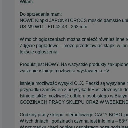
Witam.
Do sprzedania mam:
NOWE Klapki JAPONKI CROCS męskie damskie uni
US M9 W11 - EU 42-43 - 263 mm
W moich ogłoszeniach można znaleźć również inne r
Zdjęcie poglądowe – może przedstawiać klapki w inny
tekście ogłoszenia.
Produkt jest NOWY. Na wszystkie produkty zakupione
życzenie istnieje możliwość wystawienia FV.
Istnieje możliwość wysyłki OLX. Paczki są wysyłane
przypadku zamówień z przysyłką InPost złożonych do
Istnieje także możliwość odbioru osobistego w Biał
GODZINACH PRACY SKLEPU ORAZ W WEEKENDY (c
Godziny pracy sklepu internetowego CACY BOBO: po
W tych dniach i godzinach czynna jest infolinia – 88**
W przypadku chęci odbioru osobistego poza godzina