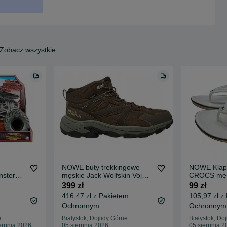
Zobacz wszystkie
NOWE buty trekkingowe
NOWE Klap
ster
męskie Jack Wolfskin Vojo
CROCS męs
d
Tour Texapore Mid r 41
unisex na 
399 zł
99 zł
43/44
416,47 zł z Pakietem
105,97 zł z
Ochronnym
Ochronnym
e
Białystok, Dojlidy Górne
Białystok, Do
erpnia 2026
05 sierpnia 2026
05 sierpnia 2