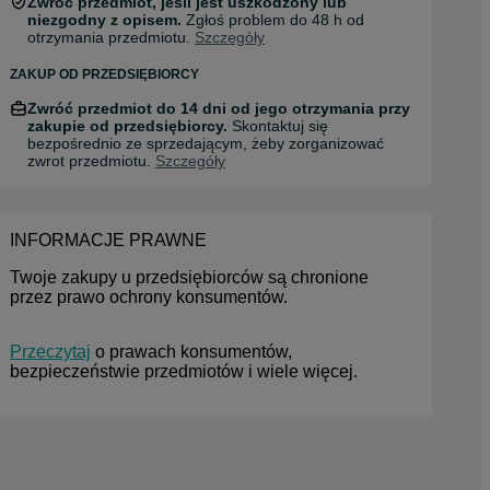
Zwróć przedmiot, jeśli jest uszkodzony lub
niezgodny z opisem.
Zgłoś problem do 48 h od
otrzymania przedmiotu.
Szczegóły
ZAKUP OD PRZEDSIĘBIORCY
Zwróć przedmiot do 14 dni od jego otrzymania przy
zakupie od przedsiębiorcy.
Skontaktuj się
bezpośrednio ze sprzedającym, żeby zorganizować
zwrot przedmiotu.
Szczegóły
INFORMACJE PRAWNE
Twoje zakupy u przedsiębiorców są chronione 
przez prawo ochrony konsumentów.
Przeczytaj
 o prawach konsumentów, 
bezpieczeństwie przedmiotów i wiele więcej.