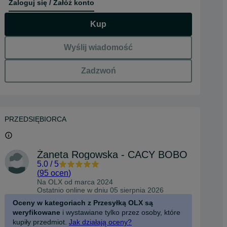
Zaloguj się / Załóż konto
Kup
Wyślij wiadomość
Zadzwoń
PRZEDSIĘBIORCA
Żaneta Rogowska - CACY BOBO
5.0
/
5
(
95 ocen
)
Na OLX od
marca 2024
Ostatnio online w dniu 05 sierpnia 2026
Oceny w kategoriach z Przesyłką OLX są
weryfikowane
i wystawiane tylko przez osoby, które
kupiły przedmiot.
Jak działają oceny?