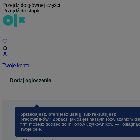
Przejdź do głównej części
Przejdź do stopki
Czat
Twoje konto
Dodaj ogłoszenie
Dla biznesu
opens in a new tab
Sprzedajesz, oferujesz usługi lub rekrutujesz
pracowników?
Zobacz, jak dzięki naszym rozwiązaniom dl
firm możesz dotrzeć do milionów użytkowników — i osiągną
swoje cele.