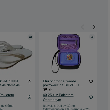
ki JAPONKI
Etui ochronne twarde
NO
kie damskie
pokrowiec na BITZEE +
syl
basen BIAŁE R
krótka smycz CZARNE
BI
35 zł
39 
OSDUE
NI
 Pakietem
40,25 zł z Pakietem
44,
Ochronnym
Oc
jlidy Górne
Białystok, Dojlidy Górne
Biał
026
Odświeżono dnia 05 sierpnia 2026
Odś