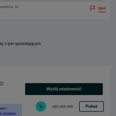
wietlenia: 49
Zgłoś
się z tym sprzedającym
BO
Wyślij wiadomość
Pokaż
xxx xxx xxx
ane
i
k działają