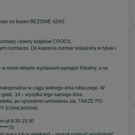
sex na basen BEŻOWE 42/43
ozmiary i kolory klapków CROCS.
m rozmiarze. Do kupienia rozmiar wskazany w tytule i
 w moim sklepie wystawiam paragon fiskalny, a na
 maksymalnie w ciągu jednego dnia roboczego. W
 godz. 14 – wysyłka tego samego dnia.
ymstoku, po uprzednim umówieniu się, TAKŻE PO
zytaj poniżej).
n-pt 8:30-15:30
*****70
mi pracy lub w weekend – proszę napisać wiadomość