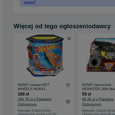
oceny?
Więcej od tego ogłoszeniodawcy
NOWY zestaw HOT
NOWY samochód
WHEELS HGK41
MONSTER JAM Mon
Rozkładany 5-pasmowy tor
Truck Batman Pojaz
169 zł
59 zł
wyścigowy + autko MATTEL
terenowy 1:24
180,76 zł z Pakietem
65,35 zł z Pakietem
Ochronnym
Ochronnym
Białystok, Dojlidy Górne
Białystok, Dojlidy Górn
Odświeżono dzisiaj o 07:55
Odświeżono dnia 06 si