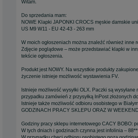
Witam.
Do sprzedania mam:
NOWE Klapki JAPONKI CROCS męskie damskie uni
US M9 W11 - EU 42-43 - 263 mm
W moich ogłoszeniach można znaleźć również inne r
Zdjęcie poglądowe – może przedstawiać klapki w inny
tekście ogłoszenia.
Produkt jest NOWY. Na wszystkie produkty zakupione
życzenie istnieje możliwość wystawienia FV.
Istnieje możliwość wysyłki OLX. Paczki są wysyłane
przypadku zamówień z przysyłką InPost złożonych do
Istnieje także możliwość odbioru osobistego w Biał
GODZINACH PRACY SKLEPU ORAZ W WEEKENDY (c
Godziny pracy sklepu internetowego CACY BOBO: po
W tych dniach i godzinach czynna jest infolinia – 88**
W przypadku chęci odbioru osobistego poza godzina