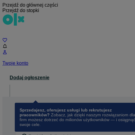
Przejdź do głównej części
Przejdź do stopki
Czat
Twoje konto
Dodaj ogłoszenie
Dla biznesu
opens in a new tab
Sprzedajesz, oferujesz usługi lub rekrutujesz
pracowników?
Zobacz, jak dzięki naszym rozwiązaniom dl
firm możesz dotrzeć do milionów użytkowników — i osiągną
swoje cele.