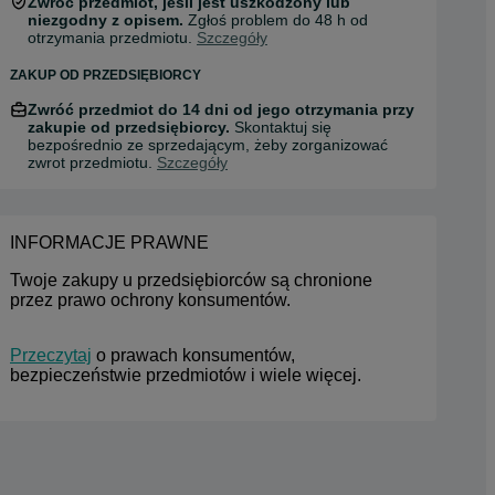
Zwróć przedmiot, jeśli jest uszkodzony lub
niezgodny z opisem.
Zgłoś problem do 48 h od
otrzymania przedmiotu.
Szczegóły
ZAKUP OD PRZEDSIĘBIORCY
Zwróć przedmiot do 14 dni od jego otrzymania przy
zakupie od przedsiębiorcy.
Skontaktuj się
bezpośrednio ze sprzedającym, żeby zorganizować
zwrot przedmiotu.
Szczegóły
INFORMACJE PRAWNE
Twoje zakupy u przedsiębiorców są chronione 
przez prawo ochrony konsumentów.
Przeczytaj
 o prawach konsumentów, 
bezpieczeństwie przedmiotów i wiele więcej.