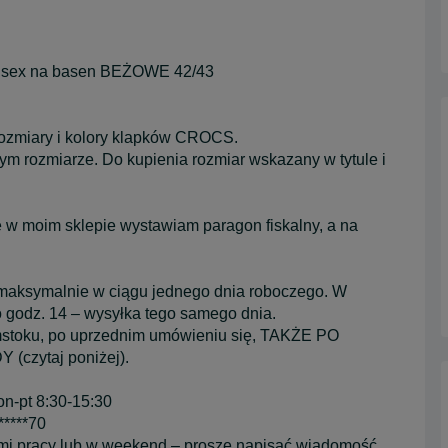
sex na basen BEŻOWE 42/43
ozmiary i kolory klapków CROCS.
m rozmiarze. Do kupienia rozmiar wskazany w tytule i
 w moim sklepie wystawiam paragon fiskalny, a na
 maksymalnie w ciągu jednego dnia roboczego. W
 godz. 14 – wysyłka tego samego dnia.
ymstoku, po uprzednim umówieniu się, TAKŻE PO
zytaj poniżej).
n-pt 8:30-15:30
*****70
mi pracy lub w weekend – proszę napisać wiadomość