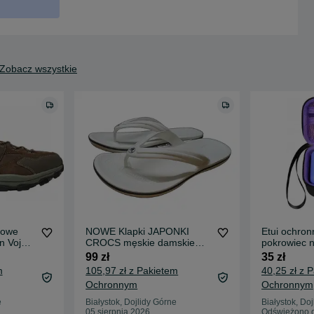
Zobacz wszystkie
gowe
NOWE Klapki JAPONKI
Etui ochron
n Vojo
CROCS męskie damskie
pokrowiec 
 41
unisex na basen BIAŁE R
krótka sm
99 zł
35 zł
43/44
OSDUE
m
105,97 zł z Pakietem
40,25 zł z 
Ochronnym
Ochronnym
e
Białystok, Dojlidy Górne
Białystok, Do
05 sierpnia 2026
Odświeżono d