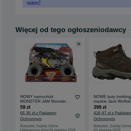
oceny?
Więcej od tego ogłoszeniodawcy
NOWY samochód
NOWE buty trekkin
MONSTER JAM Monster
męskie Jack Wolfski
Truck Batman Pojazd
Tour Texapore Mid r
59 zł
399 zł
terenowy 1:24
65,35 zł z Pakietem
416,47 zł z Pakiete
Ochronnym
Ochronnym
Białystok, Dojlidy Górne
Białystok, Dojlidy Górn
Odświeżono dnia 06 sierpnia 2026
05 sierpnia 2026