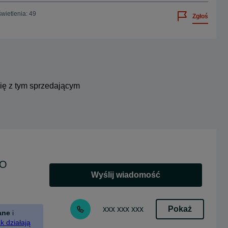
wietlenia: 49
Zgłoś
się z tym sprzedającym
BO
Wyślij wiadomość
Pokaż
xxx xxx xxx
ane
i
k działają