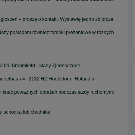
głoszeń – proszę o kontakt. Wystawię jedno zbiorcze
daży posiadam również torebki prezentowe w różnych
80020 Broomfield ; Stany Zjednoczone
aneetbaan 4 ; 2132 HZ Hoofddorp ; Holandia
 uniknąć poważnych obrażeń podczas jazdy ruchomymi
żu schodka lub chodnika