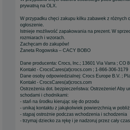
prywatną na OLX.
W przypadku chęci zakupu kilku zabawek z różnych o
ogłoszenie.
Istnieje możliwość zapakowania na prezent. W sprze
rozmiarach i wzorach.
Zachęcam do zakupów!
Żaneta Rogowska – CACY BOBO
Dane producenta: Crocs, Inc.; 13601 Via Varra ; CO 
Kontakt - CrocsCares(at)crocs.com ; 1-866-306-3179
Dane osoby odpowiedzialnej: Crocs Europe B.V. ; Pl
Kontakt - CrocsCares(at)crocs.com
Ostrzeżenia dot. bezpieczeństwa: Ostrzeżenie! Aby
schodami i chodnikami:
- stań na środku kierując się do przodu
- unikaj kontaktu z jakąkolwiek powierzchnią w pobli
- stąpaj ostrożnie podczas wchodzenia i schodzenia
- trzymaj dziecko za rękę i je nadzoruj przez cały czas