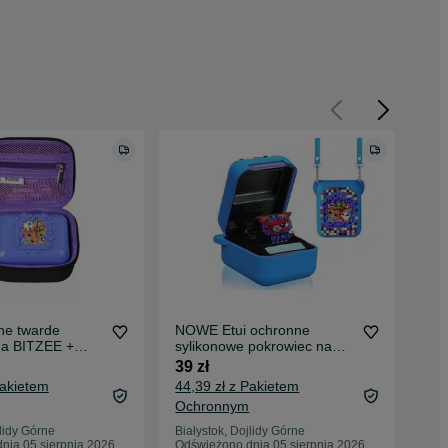
ne twarde
NOWE Etui ochronne
NO
na BITZEE +
sylikonowe pokrowiec na
syl
ycz CZARNE
BITZEE + smycz
BI
39 zł
39 
NIEBIESKIE
FI
Pakietem
44,39 zł z Pakietem
44,
Ochronnym
Oc
jlidy Górne
Białystok, Dojlidy Górne
Biał
nia 05 sierpnia 2026
Odświeżono dnia 05 sierpnia 2026
Odś