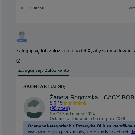
ID:
991307740
Wyś
Zaloguj się lub załóż konto na OLX, aby skontaktować 
Zaloguj się / Załóż konto
SKONTAKTUJ SIĘ
Żaneta Rogowska - CACY BO
5.0
/
5
(
95 ocen
)
Na OLX od
marca 2024
Ostatnio online w dniu 05 sierpnia 2026
Oceny w kategoriach z Przesyłką OLX są weryfikow
wystawiane tylko przez osoby, które kupiły przedmiot.
Ja