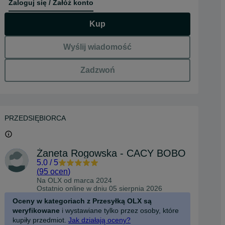
Zaloguj się / Załóż konto
Kup
Wyślij wiadomość
Zadzwoń
PRZEDSIĘBIORCA
Żaneta Rogowska - CACY BOBO
5.0
/
5
(
95 ocen
)
Na OLX od
marca 2024
Ostatnio online w dniu 05 sierpnia 2026
Oceny w kategoriach z Przesyłką OLX są
weryfikowane
i wystawiane tylko przez osoby, które
kupiły przedmiot.
Jak działają oceny?