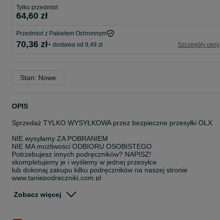
Tylko przedmiot
64,60 zł
Przedmiot z Pakietem Ochronnym
70,36 zł
+ dostawa od 9,49 zł
Szczegóły ceny
Stan: Nowe
OPIS
Sprzedaż TYLKO WYSYŁKOWA przez bezpieczne przesyłki OLX
NIE wysyłamy ZA POBRANIEM
NIE MA możliwości ODBIORU OSOBISTEGO
Potrzebujesz innych podręczników? NAPISZ!
skompletujemy je i wyślemy w jednej przesyłce
lub dokonaj zakupu kilku podręczników na naszej stronie
www.taniepodreczniki.com.pl
DIREKT PLUS 2B Podręcznik + DIREKT PLUS 2B Zeszyt ćwiczeń
Zobacz więcej
Wydawnictwo: Lektorklett