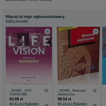
Więcej od tego ogłoszeniodawcy
Zobacz wszystkie
_NOWE_ LIFE
_NOWA_ Maszyny
VISION WB
elektryczne
Intermediate Plus B1+
podręcznik Goźlińska
83,98 zł
88,54 zł
OXFORD 2022
WSIP
90,42 zł z Pakietem
95,14 zł z Pakietem
Ćwiczenia