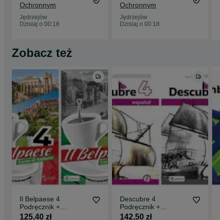
Ochronnym
Ochronnym
Jędrzejów
Jędrzejów
Dzisiaj o 00:18
Dzisiaj o 00:18
Zobacz też
Il Belpaese 4
Descubre 4
Podręcznik +
Podręcznik +
Ćwiczenia DRACO
Ćwiczenia DRACO
125,40 zł
142,50 zł