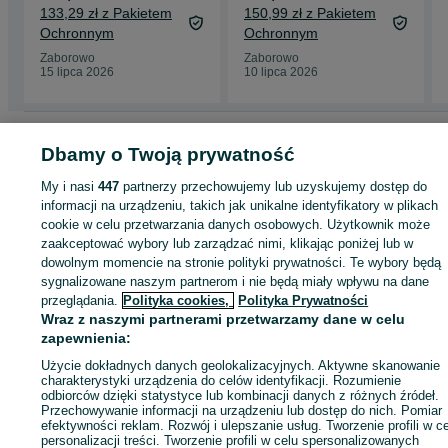
133,29 zł z Pakietem
150,99 zł z Pakietem
Ochronnym
Ochronnym
Zaborowo
Zaborowo
15 lipca 2026
10 lipca 2026
Strona główna
Muzyka i Edukacja
Książki
Podręczniki szkolne
Podręcznik
Dbamy o Twoją prywatność
szkolne - Wielkopolskie
Podręczniki szkolne - Zaborowo
My i nasi
447
partnerzy przechowujemy lub uzyskujemy dostęp do
informacji na urządzeniu, takich jak unikalne identyfikatory w plikach
KATEGORIA
cookie w celu przetwarzania danych osobowych. Użytkownik może
zaakceptować wybory lub zarządzać nimi, klikając poniżej lub w
ID:
1002290355
dowolnym momencie na stronie polityki prywatności. Te wybory będą
sygnalizowane naszym partnerom i nie będą miały wpływu na dane
przeglądania.
Polityka cookies,
Polityka Prywatności
Wyślij wiadomość
Kup
Wraz z naszymi partnerami przetwarzamy dane w celu
zapewnienia:
Użycie dokładnych danych geolokalizacyjnych. Aktywne skanowanie
charakterystyki urządzenia do celów identyfikacji. Rozumienie
odbiorców dzięki statystyce lub kombinacji danych z różnych źródeł.
Przechowywanie informacji na urządzeniu lub dostęp do nich. Pomiar
efektywności reklam. Rozwój i ulepszanie usług. Tworzenie profili w c
personalizacji treści. Tworzenie profili w celu spersonalizowanych