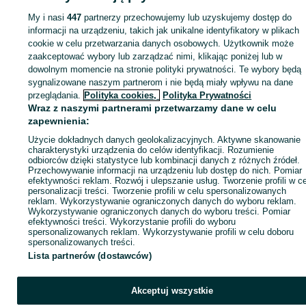
My i nasi
447
partnerzy przechowujemy lub uzyskujemy dostęp do
Zaloguj się lub załóż konto na OLX, aby skontaktować się z t
informacji na urządzeniu, takich jak unikalne identyfikatory w plikach
sprzedającym
cookie w celu przetwarzania danych osobowych. Użytkownik może
zaakceptować wybory lub zarządzać nimi, klikając poniżej lub w
dowolnym momencie na stronie polityki prywatności. Te wybory będą
Zaloguj się / Załóż konto
sygnalizowane naszym partnerom i nie będą miały wpływu na dane
przeglądania.
Polityka cookies,
Polityka Prywatności
Wraz z naszymi partnerami przetwarzamy dane w celu
Wyślij wiadomość
Kup
zapewnienia:
Użycie dokładnych danych geolokalizacyjnych. Aktywne skanowanie
charakterystyki urządzenia do celów identyfikacji. Rozumienie
odbiorców dzięki statystyce lub kombinacji danych z różnych źródeł.
Przechowywanie informacji na urządzeniu lub dostęp do nich. Pomiar
efektywności reklam. Rozwój i ulepszanie usług. Tworzenie profili w c
personalizacji treści. Tworzenie profili w celu spersonalizowanych
reklam. Wykorzystywanie ograniczonych danych do wyboru reklam.
Wykorzystywanie ograniczonych danych do wyboru treści. Pomiar
efektywności treści. Wykorzystanie profili do wyboru
spersonalizowanych reklam. Wykorzystywanie profili w celu doboru
spersonalizowanych treści.
Lista partnerów (dostawców)
Akceptuj wszystkie