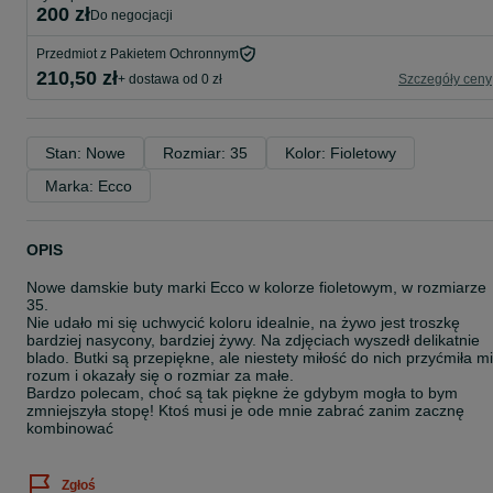
200 zł
do negocjacji
Przedmiot z Pakietem Ochronnym
210,50 zł
+ dostawa od 0 zł
Szczegóły ceny
Stan: Nowe
Rozmiar: 35
Kolor: Fioletowy
Marka: Ecco
OPIS
Nowe damskie buty marki Ecco w kolorze fioletowym, w rozmiarze
35.
Nie udało mi się uchwycić koloru idealnie, na żywo jest troszkę
bardziej nasycony, bardziej żywy. Na zdjęciach wyszedł delikatnie
blado. Butki są przepiękne, ale niestety miłość do nich przyćmiła mi
rozum i okazały się o rozmiar za małe.
Bardzo polecam, choć są tak piękne że gdybym mogła to bym
zmniejszyła stopę! Ktoś musi je ode mnie zabrać zanim zacznę
kombinować
Zgłoś