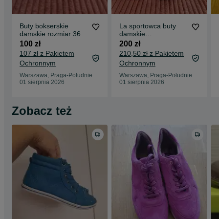
Buty bokserskie
La sportowca buty
damskie rozmiar 36
damskie
wspinaczkowe
100 zł
200 zł
rozmiar 36
107 zł z Pakietem
210,50 zł z Pakietem
Ochronnym
Ochronnym
Warszawa, Praga-Południe
Warszawa, Praga-Południe
01 sierpnia 2026
01 sierpnia 2026
Zobacz też