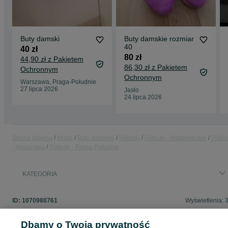
Buty damski
Buty damskie rozmiar
40
40 zł
80 zł
44,90 zł z Pakietem
86,30 zł z Pakietem
Ochronnym
Ochronnym
Warszawa, Praga-Południe
27 lipca 2026
Jasło
24 lipca 2026
Strona główna
Moda
Buty damskie
Półbuty
Półbuty - Mazowieckie
Półbu
- Warszawa
Półbuty - Praga-Południe
KATEGORIA
ID:
1070988761
Wyświetlenia: 
Dbamy o Twoją prywatność