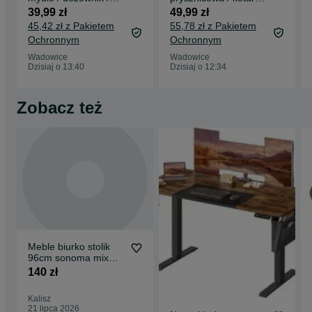
2x500ml / łazienka /
firanka / 182x214cm
39,99 zł
49,99 zł
wiszący/W362!
/turkus !A148!
45,42 zł z Pakietem
55,78 zł z Pakietem
Ochronnym
Ochronnym
Wadowice
Wadowice
Dzisiaj o 13:40
Dzisiaj o 12:34
Zobacz też
Meble biurko stolik
96cm sonoma mix
biały N35L
140 zł
Kalisz
21 lipca 2026