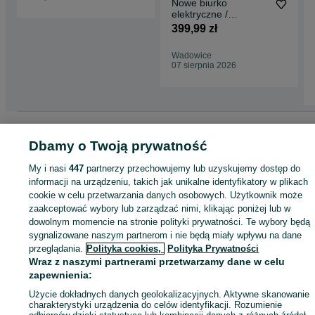
Nowe biurko
elektryczne /
regulowane / 140x60
399,99 zł
/ blat / stół /
SONGMICS / W900!
Wadowice
07 sierpnia 2026
Strona główna
Dom i Ogród
Meble
Akcesoria meblowe
Akcesoria meblow
- Małopolskie
Akcesoria meblowe - Wadowice
Dbamy o Twoją prywatność
My i nasi
447
partnerzy przechowujemy lub uzyskujemy dostęp do
KATEGORIA
informacji na urządzeniu, takich jak unikalne identyfikatory w plikach
cookie w celu przetwarzania danych osobowych. Użytkownik może
zaakceptować wybory lub zarządzać nimi, klikając poniżej lub w
ID:
924956307
Wyświetlenia: 1
dowolnym momencie na stronie polityki prywatności. Te wybory będą
sygnalizowane naszym partnerom i nie będą miały wpływu na dane
przeglądania.
Polityka cookies,
Polityka Prywatności
Kup
Wraz z naszymi partnerami przetwarzamy dane w celu
zapewnienia:
Użycie dokładnych danych geolokalizacyjnych. Aktywne skanowanie
charakterystyki urządzenia do celów identyfikacji. Rozumienie