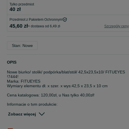
Tylko przedmiot
40 zł
Przedmiot z Pakietem Ochronnym
45,60 zł
+ dostawa od 6,49 zł
Szczegóły ceny
Stan: Nowe
OPIS
Nowe biurko/ stolik/ podpórka/blat/stół/ 42,5x23,5x10/ FITUEYES
!7444!
Marka: FITUEYES
Wymiary elementu dł. x szer. x wys:42,5 x 23,5 x 10 cm
Cena katalogowa: 120,00zł, u Nas tylko 40,00zł!
Informacje o tym produkcie:
Ergonomiczna konstrukcja: wysokość 100 mm, podwyższenie
stojaka pod monitor zapewnia lepszą pozycję wizualną, która
Zobacz więcej
pomoże Ci poprawić postawę i złagodzić ból szyi, pleców i stawów
podczas spędzania godzin przed komputerem. Hines/klawiatura
nawet kosmetyki