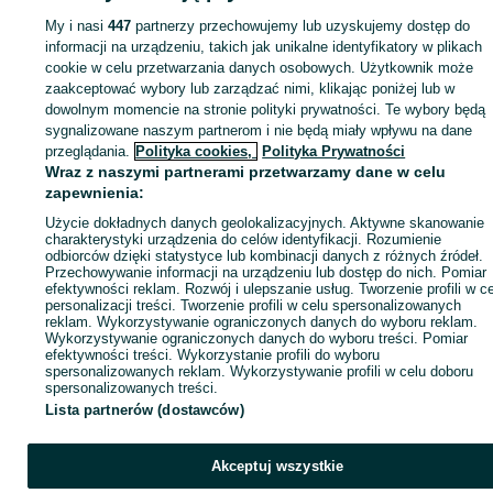
My i nasi
447
partnerzy przechowujemy lub uzyskujemy dostęp do
Zaloguj się lub załóż konto na OLX, aby skontaktować się z t
informacji na urządzeniu, takich jak unikalne identyfikatory w plikach
sprzedającym
cookie w celu przetwarzania danych osobowych. Użytkownik może
zaakceptować wybory lub zarządzać nimi, klikając poniżej lub w
dowolnym momencie na stronie polityki prywatności. Te wybory będą
Zaloguj się / Załóż konto
sygnalizowane naszym partnerom i nie będą miały wpływu na dane
przeglądania.
Polityka cookies,
Polityka Prywatności
Wraz z naszymi partnerami przetwarzamy dane w celu
Kup
zapewnienia:
Użycie dokładnych danych geolokalizacyjnych. Aktywne skanowanie
charakterystyki urządzenia do celów identyfikacji. Rozumienie
odbiorców dzięki statystyce lub kombinacji danych z różnych źródeł.
Przechowywanie informacji na urządzeniu lub dostęp do nich. Pomiar
efektywności reklam. Rozwój i ulepszanie usług. Tworzenie profili w c
personalizacji treści. Tworzenie profili w celu spersonalizowanych
reklam. Wykorzystywanie ograniczonych danych do wyboru reklam.
Wykorzystywanie ograniczonych danych do wyboru treści. Pomiar
efektywności treści. Wykorzystanie profili do wyboru
spersonalizowanych reklam. Wykorzystywanie profili w celu doboru
spersonalizowanych treści.
Lista partnerów (dostawców)
Akceptuj wszystkie