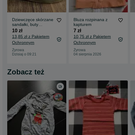
Dziewczęce skórzane
Bluza rozpinana z
sandałki, buty
kapturem
skórkowe rozm 22
10 zł
7 zł
13,85 zł z Pakietem
10,75 zł z Pakietem
Ochronnym
Ochronnym
Żyrowa
Żyrowa
Dzisiaj o 09:21
04 sierpnia 2026
Zobacz też