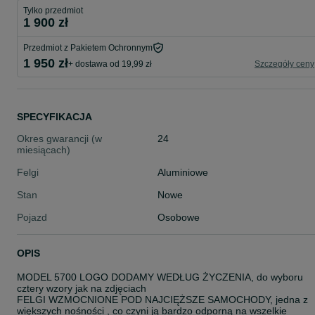
Tylko przedmiot
1 900 zł
Przedmiot z Pakietem Ochronnym
1 950 zł
+ dostawa od 19,99 zł
Szczegóły ceny
SPECYFIKACJA
Okres gwarancji (w
24
miesiącach)
Felgi
Aluminiowe
Stan
Nowe
Pojazd
Osobowe
OPIS
MODEL 5700 LOGO DODAMY WEDŁUG ŻYCZENIA, do wyboru
cztery wzory jak na zdjęciach
FELGI WZMOCNIONE POD NAJCIĘŻSZE SAMOCHODY, jedna z
większych nośności , co czyni ją bardzo odporną na wszelkie