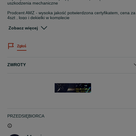
uszkodzenia mechaniczne
Prodcent AMZ - wysoka jakość potwierdzona certyfikatem, cena za
4szt , logo i dekielki w komplecie
możliwa wysyłka za pobraniem , koszt 40zł za 4szt
Zobacz więcej
Dane techniczne felgi:
Średnica 17"
Szerokość 7,0"
Zgłoś
Rozstaw szpilek 5X114,3
Osadzenie (ET) 40 lub 48
Otwór dowolny, proszę napisać jaki ma być, ORYGINALNIE W
FELDZE JEST 67.1mm
ZWROTY
pasują m.in do
CHEVROLET: CAPTIVA SUV III -
CHRYSLER: SEBRING Cabrio III - , VOYAGER III (RG) -
CITROEN: C-Crosser SUV I - , C4 Aircross I - 2012
DACIA: DUSTER SUV I - 2010, DUSTER SUV I FL - 2014, DUSTE
SUV II - 2018, DUSTER SUV II FaceLifting - 2021
PRZEDSIĘBIORCA
DAIHATSU: TERIOS SUV II - 2005
DODGE: AVENGER Sedan II - 2007, CALIBER Hatchback I - 2006,
NITRO SUV I - 2007