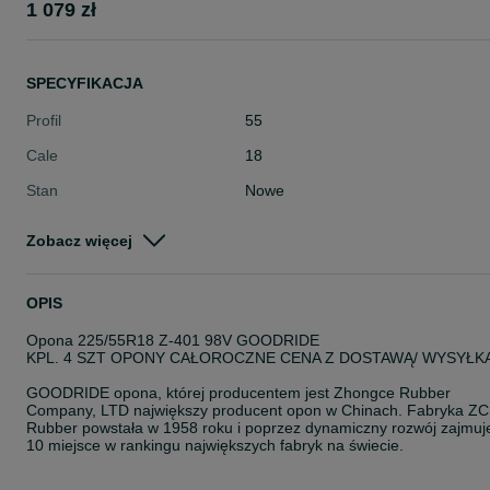
1 079 zł
SPECYFIKACJA
Profil
55
Cale
18
Stan
Nowe
Typ
Całoroczne
Zobacz więcej
Pojazd
Osobowe
Szerokość
225
OPIS
Opona 225/55R18 Z-401 98V GOODRIDE
KPL. 4 SZT OPONY CAŁOROCZNE CENA Z DOSTAWĄ/ WYSYŁK
GOODRIDE opona, której producentem jest Zhongce Rubber
Company, LTD największy producent opon w Chinach. Fabryka ZC
Rubber powstała w 1958 roku i poprzez dynamiczny rozwój zajmuj
10 miejsce w rankingu największych fabryk na świecie.
Goodride to marka nieprzerwanie dostępna na polskim rynku od 1