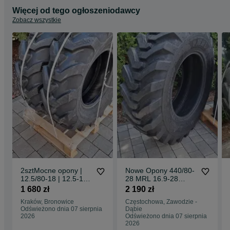
Więcej od tego ogłoszeniodawcy
Zobacz wszystkie
2sztMocne opony |
Nowe Opony 440/80-
12.5/80-18 | 12.5-18
28 MRL 16.9-28
MOCNE 12PR
16PR 440/80-28
1 680 zł
2 190 zł
Dostawa0zł
DOSTAWA0zŁ mocne
Kraków, Bronowice
Częstochowa, Zawodzie -
opony pobranie
Odświeżono dnia 07 sierpnia
Dąbie
dostawa 0zł
2026
Odświeżono dnia 07 sierpnia
2026