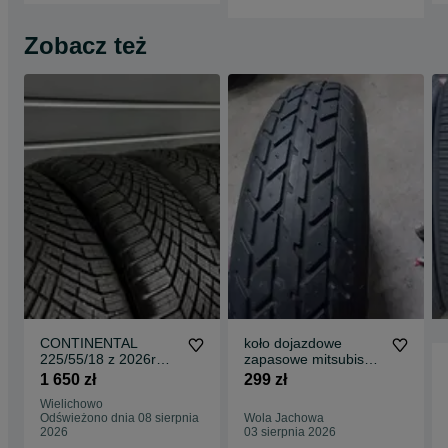
Zobacz też
CONTINENTAL
koło dojazdowe
225/55/18 z 2026r
zapasowe mitsubishi
opony
lancer sportback viii
1 650 zł
299 zł
09r
Wielichowo
Odświeżono dnia 08 sierpnia
Wola Jachowa
2026
03 sierpnia 2026