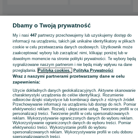
Strona główna
Motoryzacja
Opony i Felgi
Opony
Opony - Łódzkie
Opony 
Dbamy o Twoją prywatność
Łódź
Opony - Bałuty
My i nasi
447
partnerzy przechowujemy lub uzyskujemy dostęp do
informacji na urządzeniu, takich jak unikalne identyfikatory w plikach
KATEGORIA
cookie w celu przetwarzania danych osobowych. Użytkownik może
zaakceptować wybory lub zarządzać nimi, klikając poniżej lub w
dowolnym momencie na stronie polityki prywatności. Te wybory będą
ID:
634415832
Wyświetlenia: 12
sygnalizowane naszym partnerom i nie będą miały wpływu na dane
przeglądania.
Polityka cookies,
Polityka Prywatności
Wraz z naszymi partnerami przetwarzamy dane w celu
Zadzwoń / SMS
Wyślij wiadomość
zapewnienia:
Użycie dokładnych danych geolokalizacyjnych. Aktywne skanowanie
charakterystyki urządzenia do celów identyfikacji. Rozumienie
odbiorców dzięki statystyce lub kombinacji danych z różnych źródeł.
Przechowywanie informacji na urządzeniu lub dostęp do nich. Pomiar
efektywności reklam. Rozwój i ulepszanie usług. Tworzenie profili w c
personalizacji treści. Tworzenie profili w celu spersonalizowanych
reklam. Wykorzystywanie ograniczonych danych do wyboru reklam.
Wykorzystywanie ograniczonych danych do wyboru treści. Pomiar
efektywności treści. Wykorzystanie profili do wyboru
spersonalizowanych reklam. Wykorzystywanie profili w celu doboru
spersonalizowanych treści.