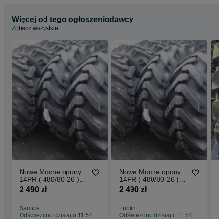
Więcej od tego ogłoszeniodawcy
Zobacz wszystkie
Nowe Mocne opony
Nowe Mocne opony
14PR ( 480/80-26 )
14PR ( 480/80-26 )
18.4-26 JCB3CX
18.4-26 JCB3CX
2 490 zł
2 490 zł
Dostawa0zł
Dostawa0zł
Samice
Lublin
Odświeżono dzisiaj o 11:54
Odświeżono dzisiaj o 11:54