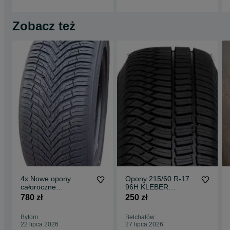
Zobacz też
4x Nowe opony
Opony 215/60 R-17
całoroczne
96H KLEBER
Landspider AS
CITILANDER - nowe
780 zł
250 zł
215/45R17 91W
Bytom
Bełchatów
22 lipca 2026
27 lipca 2026