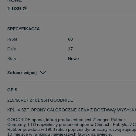
NOWE
1 039 zł
SPECYFIKACJA
Profil
60
Cale
17
Stan
Nowe
Typ
Całoroczne
Zobacz więcej
Pojazd
Osobowe
Szerokość
215
OPIS
215/60R17 Z401 96H GOODRIDE
KPL. 4 SZT OPONY CAŁOROCZNE CENA Z DOSTAWĄ/ WYSYŁK
GOODRIDE opona, której producentem jest Zhongce Rubber
Company, LTD największy producent opon w Chinach. Fabryka ZC
Rubber powstała w 1958 roku i poprzez dynamiczny rozwój zajmuj
10 miejsce w rankingu największych fabryk na świecie.