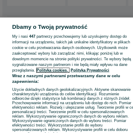
Strona główna
Motoryzacja
Opony i Felgi
Opony
Opony - Śląskie
Opony 
Dbamy o Twoją prywatność
Katowice
Opony - Szopienice-Burowiec
My i nasi
447
partnerzy przechowujemy lub uzyskujemy dostęp do
informacji na urządzeniu, takich jak unikalne identyfikatory w plikach
KATEGORIA
cookie w celu przetwarzania danych osobowych. Użytkownik może
zaakceptować wybory lub zarządzać nimi, klikając poniżej lub w
dowolnym momencie na stronie polityki prywatności. Te wybory będą
ID:
625899180
Wyświetlenia: 11
sygnalizowane naszym partnerom i nie będą miały wpływu na dane
przeglądania.
Polityka cookies,
Polityka Prywatności
Wraz z naszymi partnerami przetwarzamy dane w celu
Zadzwoń / SMS
Wyślij wiadomość
zapewnienia:
Użycie dokładnych danych geolokalizacyjnych. Aktywne skanowanie
charakterystyki urządzenia do celów identyfikacji. Rozumienie
odbiorców dzięki statystyce lub kombinacji danych z różnych źródeł.
Przechowywanie informacji na urządzeniu lub dostęp do nich. Pomiar
efektywności reklam. Rozwój i ulepszanie usług. Tworzenie profili w c
personalizacji treści. Tworzenie profili w celu spersonalizowanych
reklam. Wykorzystywanie ograniczonych danych do wyboru reklam.
Wykorzystywanie ograniczonych danych do wyboru treści. Pomiar
efektywności treści. Wykorzystanie profili do wyboru
spersonalizowanych reklam. Wykorzystywanie profili w celu doboru