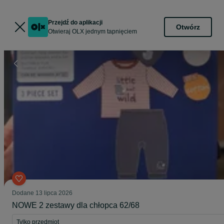
Przejdź do aplikacji
Otwórz
Otwieraj OLX jednym tapnięciem
Dodane
13 lipca 2026
NOWE 2 zestawy dla chłopca 62/68
Tylko przedmiot