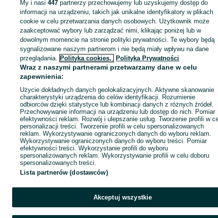
My i nasi
447
partnerzy przechowujemy lub uzyskujemy dostęp do
Zaloguj się lub załóż konto na OLX, aby skontaktować się z t
informacji na urządzeniu, takich jak unikalne identyfikatory w plikach
sprzedającym
cookie w celu przetwarzania danych osobowych. Użytkownik może
zaakceptować wybory lub zarządzać nimi, klikając poniżej lub w
dowolnym momencie na stronie polityki prywatności. Te wybory będą
sygnalizowane naszym partnerom i nie będą miały wpływu na dane
Zaloguj się / Załóż konto
przeglądania.
Polityka cookies,
Polityka Prywatności
Wraz z naszymi partnerami przetwarzamy dane w celu
Kup
zapewnienia:
Użycie dokładnych danych geolokalizacyjnych. Aktywne skanowanie
charakterystyki urządzenia do celów identyfikacji. Rozumienie
odbiorców dzięki statystyce lub kombinacji danych z różnych źródeł.
Przechowywanie informacji na urządzeniu lub dostęp do nich. Pomiar
efektywności reklam. Rozwój i ulepszanie usług. Tworzenie profili w c
personalizacji treści. Tworzenie profili w celu spersonalizowanych
reklam. Wykorzystywanie ograniczonych danych do wyboru reklam.
Wykorzystywanie ograniczonych danych do wyboru treści. Pomiar
efektywności treści. Wykorzystanie profili do wyboru
spersonalizowanych reklam. Wykorzystywanie profili w celu doboru
spersonalizowanych treści.
Lista partnerów (dostawców)
Akceptuj wszystkie