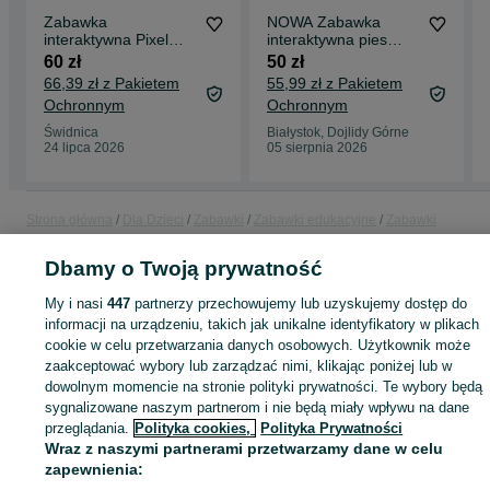
Zabawka
NOWA Zabawka
interaktywna Pixel
interaktywna pies
Petz Corgi MGA
Pixel Petz
60 zł
50 zł
540298
Dalmatyńczyk MGA
66,39 zł z Pakietem
55,99 zł z Pakietem
ORYGINAŁ
Ochronnym
Ochronnym
Świdnica
Białystok, Dojlidy Górne
24 lipca 2026
05 sierpnia 2026
Strona główna
Dla Dzieci
Zabawki
Zabawki edukacyjne
Zabawki
edukacyjne - Podlaskie
Zabawki edukacyjne - Białystok
Zabawki edukacyjn
- Dojlidy Górne
Dbamy o Twoją prywatność
My i nasi
447
partnerzy przechowujemy lub uzyskujemy dostęp do
KATEGORIA
informacji na urządzeniu, takich jak unikalne identyfikatory w plikach
cookie w celu przetwarzania danych osobowych. Użytkownik może
zaakceptować wybory lub zarządzać nimi, klikając poniżej lub w
ID:
972886963
Wyświetlenia: 
dowolnym momencie na stronie polityki prywatności. Te wybory będą
sygnalizowane naszym partnerom i nie będą miały wpływu na dane
przeglądania.
Polityka cookies,
Polityka Prywatności
Kup
Wraz z naszymi partnerami przetwarzamy dane w celu
zapewnienia: