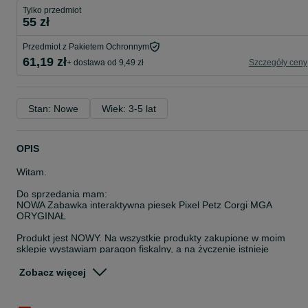
Tylko przedmiot
55 zł
Przedmiot z Pakietem Ochronnym
61,19 zł
+ dostawa od 9,49 zł
Szczegóły ceny
Stan: Nowe
Wiek: 3-5 lat
OPIS
Witam.
Do sprzedania mam:
NOWA Zabawka interaktywna piesek Pixel Petz Corgi MGA
ORYGINAŁ
Produkt jest NOWY. Na wszystkie produkty zakupione w moim
sklepie wystawiam paragon fiskalny, a na życzenie istnieje
możliwość wystawienia FV.
Zobacz więcej
Istnieje możliwość wysyłki OLX. Paczki są wysyłane maksymalnie 
ciągu jednego dnia roboczego. W przypadku zamówień z przysyłką
InPost złożonych do godz. 14 – wysyłka tego samego dnia.