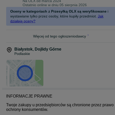
Na OLX od
marca 2024
przed przystąpieniem do zabawy zamontować nowe baterie
Ostatnio online w dniu 05 sierpnia 2026
alkaiczne.
Oceny w kategoriach z Przesyłką OLX są weryfikowane
i
wystawiane tylko przez osoby, które kupiły przedmiot.
Jak
działają oceny?
Więcej od tego ogłoszeniodawcy
Białystok
,
Dojlidy Górne
Podlaskie
INFORMACJE PRAWNE
Twoje zakupy u przedsiębiorców są chronione przez prawo 
ochrony konsumentów.