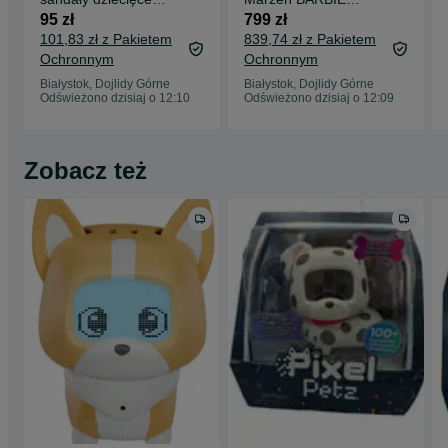
Crocs Crocband Kids
Dream House wys.
95 zł
799 zł
r. 22/23
114cm akcesoria
101,83 zł z Pakietem
839,74 zł z Pakietem
HMX10
Ochronnym
Ochronnym
Białystok, Dojlidy Górne
Białystok, Dojlidy Górne
Odświeżono dzisiaj o 12:10
Odświeżono dzisiaj o 12:09
Zobacz też