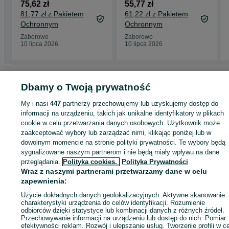
internetowych INF.03
ekonomii WSiP
75,62 zł
55,77 zł
część 2 WSIP
Nojszewska
81,77 zł z Pakietem
61,22 zł z Pakietem
Ochronnym
Ochronnym
Zaborowo
Zaborowo
10 lipca 2026
10 lipca 2026
Strona główna
Muzyka i Edukacja
Książki
Podręczniki szkolne
Podręcznik
Dbamy o Twoją prywatność
szkolne - Wielkopolskie
Podręczniki szkolne - Zaborowo
My i nasi
447
partnerzy przechowujemy lub uzyskujemy dostęp do
informacji na urządzeniu, takich jak unikalne identyfikatory w plikach
KATEGORIA
cookie w celu przetwarzania danych osobowych. Użytkownik może
zaakceptować wybory lub zarządzać nimi, klikając poniżej lub w
ID:
1002286323
Wyświetlenia:
dowolnym momencie na stronie polityki prywatności. Te wybory będą
sygnalizowane naszym partnerom i nie będą miały wpływu na dane
przeglądania.
Polityka cookies,
Polityka Prywatności
Wyślij wiadomość
Kup
Wraz z naszymi partnerami przetwarzamy dane w celu
zapewnienia:
Użycie dokładnych danych geolokalizacyjnych. Aktywne skanowanie
charakterystyki urządzenia do celów identyfikacji. Rozumienie
odbiorców dzięki statystyce lub kombinacji danych z różnych źródeł.
Przechowywanie informacji na urządzeniu lub dostęp do nich. Pomiar
efektywności reklam. Rozwój i ulepszanie usług. Tworzenie profili w c