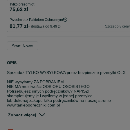
Tylko przedmiot
75,62 zł
Przedmiot z Pakietem Ochronnym
81,77 zł
+ dostawa od 9,49 zł
Szczegóły ceny
Stan: Nowe
OPIS
Sprzedaż TYLKO WYSYŁKOWA przez bezpieczne przesyłki OLX
NIE wysyłamy ZA POBRANIEM
NIE MA możliwości ODBIORU OSOBISTEGO
Potrzebujesz innych podręczników? NAPISZ!
skompletujemy je i wyślemy w jednej przesyłce
lub dokonaj zakupu kilku podręczników na naszej stronie
www.taniepodreczniki.com.pl
Tworzenie stron i aplikacji internetowych Kwal.INF.03 część 1
Zobacz więcej
EAN: 9788302190766