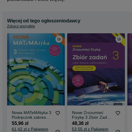
Więcej od tego ogłoszeniodawcy
Zobacz wszystkie
Nowa MATeMAtyka 3
Nowe Zrozumieć
Podręcznik zakres
Fizykę 3 Zbiór Zadań
Podstawowy Nowa
z maturalnymi kartami
55,96 zł
48,36 zł
Era 2026
pracy Zakres
61,42 zł z Pakietem
53,55 zł z Pakietem
Rozszerzony Nowa