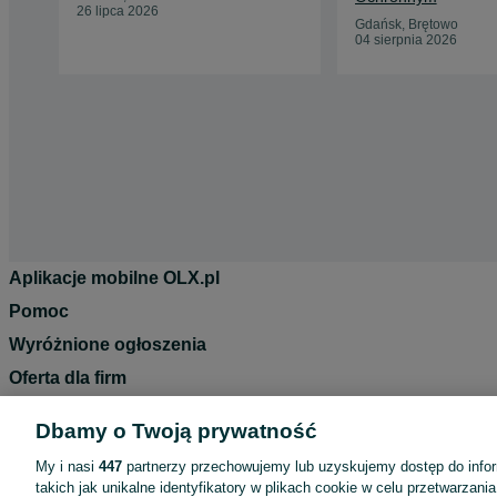
3w1 do ogrodu i na wyjazd
26 lipca 2026
Gdańsk, Brętowo
04 sierpnia 2026
Aplikacje mobilne OLX.pl
Pomoc
Wyróżnione ogłoszenia
Oferta dla firm
Blog
Dbamy o Twoją prywatność
Regulamin
My i nasi
447
partnerzy przechowujemy lub uzyskujemy dostęp do infor
Polityka prywatności
takich jak unikalne identyfikatory w plikach cookie w celu przetwarzan