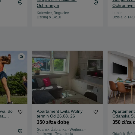
Ochronnym
Ochronnym
Katowice, Bogucice
Lublin
Dzisiaj o 14:10
Dzisiaj o 14:
owa, do
Apartament Evita Wolny
Apartament
na,
termin Od 26.08. 26
Gdańska 
GDAŃSK Ś
350 zł/za dobę
350 zł/za
bezpłatnym
Gdańsk, Żabianka - Wejhera -
Jelitkowo - Tysiąclecia
Gdańsk, Śród