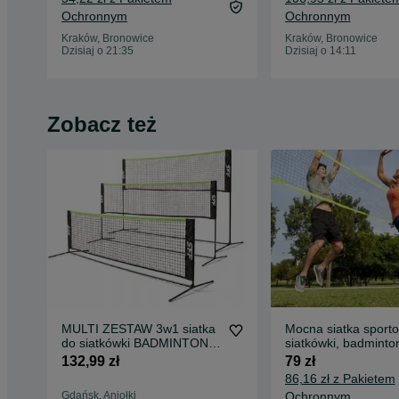
Ochronnym
Ochronnym
Kraków, Bronowice
Kraków, Bronowice
Dzisiaj o 21:35
Dzisiaj o 14:11
Zobacz też
MULTI ZESTAW 3w1 siatka
Mocna siatka sport
do siatkówki BADMINTONA
siatkówki, badminto
Tenisa SKŁADANY
ogrodowa, zestaw
132,99 zł
79 zł
przenośny regulowany
86,16 zł z Pakietem
mobilny ZESTAW DO GRY
Gdańsk, Aniołki
Ochronnym