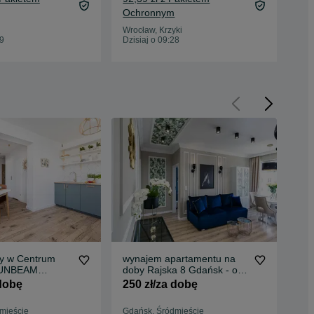
Ochronnym
Oc
Wrocław, Krzyki
Wro
09
Dzisiaj o 09:28
Dzis
y w Centrum
wynajem apartamentu na
Now
SUNBEAM
doby Rajska 8 Gdańsk - od
bad
RÓDMIEŚCIE z
250zł/doba
uc
 dobę
250 zł/za dobę
89 
 parkingiem
96,
mieście
Gdańsk, Śródmieście
Oc