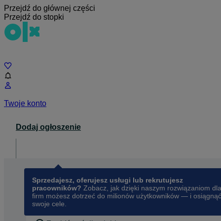
Przejdź do głównej części
Przejdź do stopki
Czat
Twoje konto
Dodaj ogłoszenie
Dla biznesu
opens in a new tab
Sprzedajesz, oferujesz usługi lub rekrutujesz
pracowników?
Zobacz, jak dzięki naszym rozwiązaniom dl
firm możesz dotrzeć do milionów użytkowników — i osiągną
swoje cele.