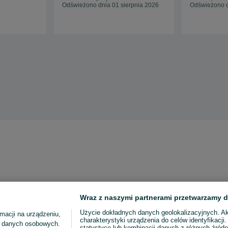
Odświeżono dnia 01 sierpnia 2026
Odświeżono d
Wraz z naszymi partnerami przetwarzamy d
Użycie dokładnych danych geolokalizacyjnych. A
macji na urządzeniu,
charakterystyki urządzenia do celów identyfikacji
ia danych osobowych.
statystyce lub kombinacji danych z różnych źróde