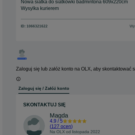
Nowa siatka do siatkówki badmintona 609x220cm
Wysylka kurierem
ID:
1066321622
Wyś
Zaloguj się lub załóż konto na OLX, aby skontaktować 
Zaloguj się / Załóż konto
SKONTAKTUJ SIĘ
Magda
4.9
/
5
(
127 ocen
)
Na OLX od
listopada 2022