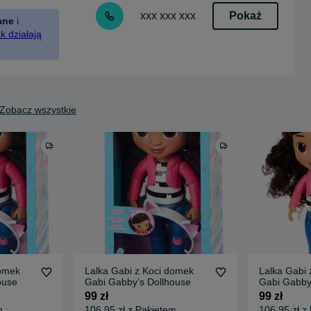
Pokaż
xxx xxx xxx
ane
i
k działają
Zobacz wszystkie
domek
Lalka Gabi z Koci domek
Lalka Gabi 
ouse
Gabi Gabby’s Dollhouse
Gabi Gabby
99 zł
99 zł
m
106,95 zł z Pakietem
106,95 zł z