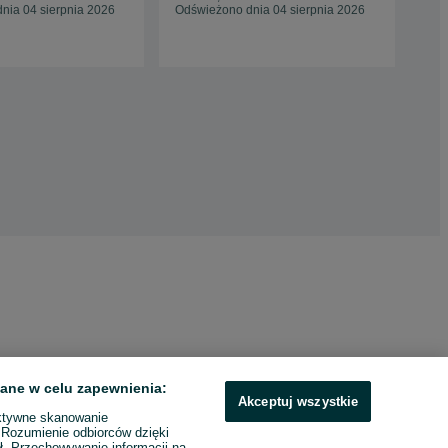
nia 04 sierpnia 2026
Odświeżono dnia 04 sierpnia 2026
Sop
28 
ane w celu zapewnienia:
Akceptuj wszystkie
ktywne skanowanie
. Rozumienie odbiorców dzięki
ł. Przechowywanie informacji na