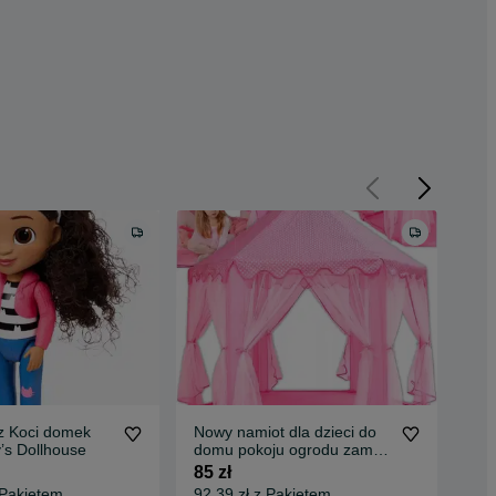
z Koci domek
Nowy namiot dla dzieci do
Now
’s Dollhouse
domu pokoju ogrodu zamek
tas
pałac prezent
eur
85 zł
119
 Pakietem
92,39 zł z Pakietem
127