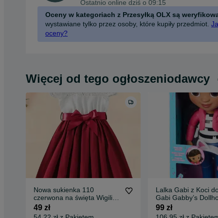
Ostatnio online dziś o 09:15
Oceny w kategoriach z Przesyłką OLX są weryfikow
wystawiane tylko przez osoby, które kupiły przedmiot.
Ja
oceny?
Więcej od tego ogłoszeniodawcy
Nowa sukienka 110
Lalka Gabi z Koci 
czerwona na święta Wigilię
Gabi Gabby’s Dollh
sesję Boże Narodzenie
49 zł
99 zł
54,22 zł z Pakietem
106,95 zł z Pakiete