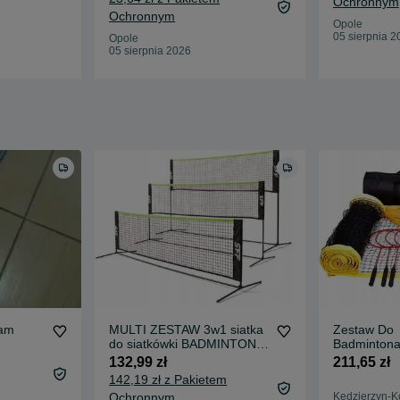
Ochronnym
Ochronnym
Opole
05 sierpnia 2
Opole
05 sierpnia 2026
eam
MULTI ZESTAW 3w1 siatka
Zestaw Do
do siatkówki BADMINTONA
Badmintona
Tenisa SKŁADANY
Amazon Basi
132,99 zł
211,65 zł
przenośny regulowany
Piłka
142,19 zł z Pakietem
mobilny ZESTAW DO GRY
Ochronnym
Kędzierzyn-K