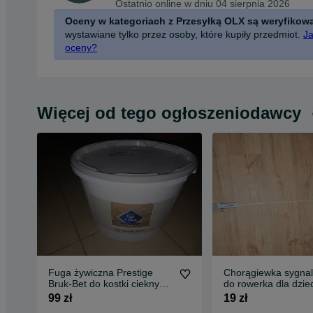
Ostatnio online w dniu 04 sierpnia 2026
Oceny w kategoriach z Przesyłką OLX są weryfikow
wystawiane tylko przez osoby, które kupiły przedmiot.
Ja
oceny?
Więcej od tego ogłoszeniodawcy
Fuga żywiczna Prestige
Chorągiewka sygnal
Bruk-Bet do kostki ciekny
do rowerka dla dzie
Szary
dzieci
99 zł
19 zł