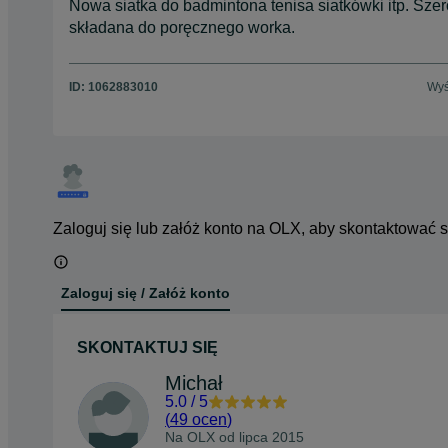
Nowa siatka do badmintona tenisa siatkówki itp. Sze
składana do poręcznego worka.
ID:
1062883010
Wyś
Zaloguj się lub załóż konto na OLX, aby skontaktować 
Zaloguj się / Załóż konto
SKONTAKTUJ SIĘ
Michał
5.0
/
5
(
49 ocen
)
Na OLX od
lipca 2015