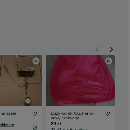
 na szafę
Duży worek XXL Ferrari
Zab
nowy czerwony
pla
jez
29 zł
35 
Pakietem
33,52 zł z Pakietem