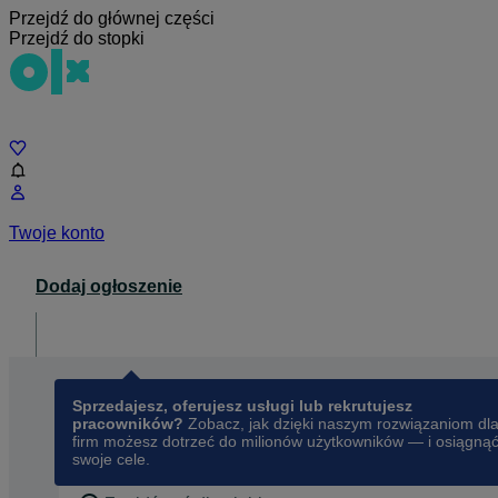
Przejdź do głównej części
Przejdź do stopki
Czat
Twoje konto
Dodaj ogłoszenie
Dla biznesu
opens in a new tab
Sprzedajesz, oferujesz usługi lub rekrutujesz
pracowników?
Zobacz, jak dzięki naszym rozwiązaniom dl
firm możesz dotrzeć do milionów użytkowników — i osiągną
swoje cele.