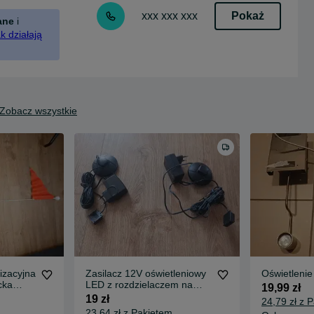
Pokaż
xxx xxx xxx
ane
i
k działają
Zobacz wszystkie
izacyjna
Zasilacz 12V oświetleniowy
Oświetlenie
cka
LED z rozdzielaczem na
19,99 zł
wtyczki 6.0W i 15.0W
19 zł
24,79 zł z 
23,64 zł z Pakietem