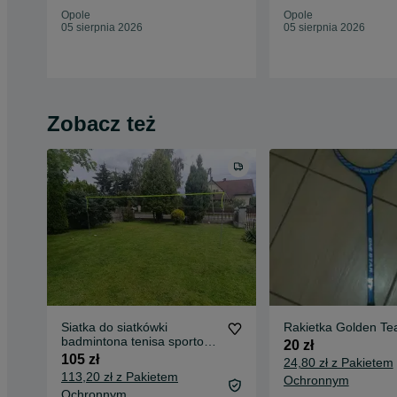
Opole
Opole
05 sierpnia 2026
05 sierpnia 2026
Zobacz też
Siatka do siatkówki
Rakietka Golden T
badmintona tenisa sportowa
20 zł
uniwersalna ogrodowa
105 zł
24,80 zł z Pakietem
NOWA!
113,20 zł z Pakietem
Ochronnym
Ochronnym