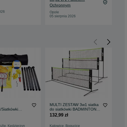
Ochronnym
Opo
05 
026
Opole
05 sierpnia 2026
MULTI ZESTAW 3w1 siatka
Pił
/Siatkówki
do siatkówki BADMINTONA
18/
cs Rakiety I
Tenisa SKŁADANY
132,99 zł
210
przenośny regulowany
mobilny ZESTAW DO GRY
oźle, Kędzierzyn
Katowice, Bogucice
Now