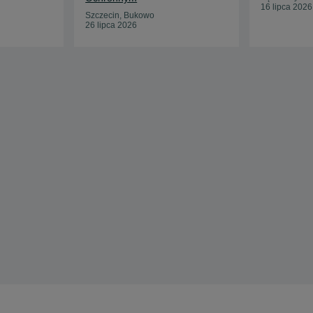
3w1 do ogrodu i na wyjazd
16 lipca 2026
Szczecin, Bukowo
26 lipca 2026