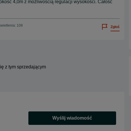
rokość 4,0m z możliwością regulacji wysokości. Całość
wietlenia: 108
Zgłoś
się z tym sprzedającym
Wyślij wiadomość