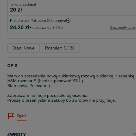
Tylko przedmiot
20 zł
Przedmiot z Pakietem Ochronnym
24,20 zł
+ dostawa od 3,99 zł
Szczegóły ceny
Stan: Nowe
Rozmiar: S / 36
OPIS
Mam do sprzedania nową cukierkową różową sukienkę Hiszpankę
H&M rozmiar S (biedzie pasować XS-L).
Stan nowy. Polecam :)
Zapraszam na moje pozostałe ogłoszenia.
Proszę o przemyślane zakupy bo zwrotów nie przyjmuje.
Zgłoś
ZWROTY