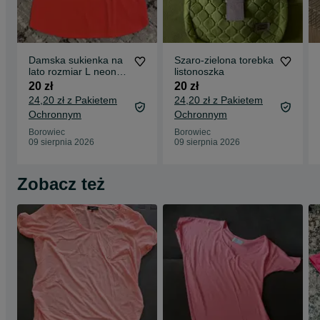
Damska sukienka na
Szaro-zielona torebka
lato rozmiar L neon
listonoszka
koral
20 zł
20 zł
24,20 zł z Pakietem
24,20 zł z Pakietem
Ochronnym
Ochronnym
Borowiec
Borowiec
09 sierpnia 2026
09 sierpnia 2026
Zobacz też