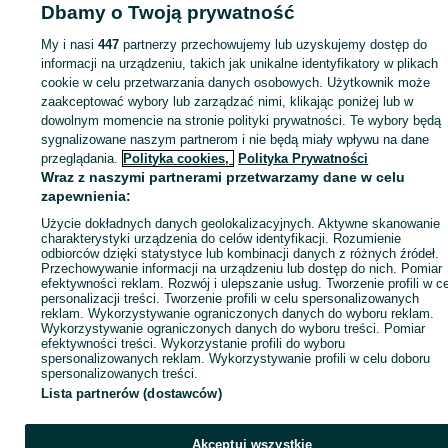
Dbamy o Twoją prywatność
My i nasi
447
partnerzy przechowujemy lub uzyskujemy dostęp do
Zaloguj się lub załóż konto na OLX, aby skontaktować się z t
informacji na urządzeniu, takich jak unikalne identyfikatory w plikach
sprzedającym
cookie w celu przetwarzania danych osobowych. Użytkownik może
zaakceptować wybory lub zarządzać nimi, klikając poniżej lub w
dowolnym momencie na stronie polityki prywatności. Te wybory będą
Zaloguj się / Załóż konto
sygnalizowane naszym partnerom i nie będą miały wpływu na dane
przeglądania.
Polityka cookies,
Polityka Prywatności
Wraz z naszymi partnerami przetwarzamy dane w celu
Kup
zapewnienia:
Użycie dokładnych danych geolokalizacyjnych. Aktywne skanowanie
charakterystyki urządzenia do celów identyfikacji. Rozumienie
odbiorców dzięki statystyce lub kombinacji danych z różnych źródeł.
Przechowywanie informacji na urządzeniu lub dostęp do nich. Pomiar
efektywności reklam. Rozwój i ulepszanie usług. Tworzenie profili w c
personalizacji treści. Tworzenie profili w celu spersonalizowanych
reklam. Wykorzystywanie ograniczonych danych do wyboru reklam.
Wykorzystywanie ograniczonych danych do wyboru treści. Pomiar
efektywności treści. Wykorzystanie profili do wyboru
spersonalizowanych reklam. Wykorzystywanie profili w celu doboru
spersonalizowanych treści.
Lista partnerów (dostawców)
Akceptuj wszystkie