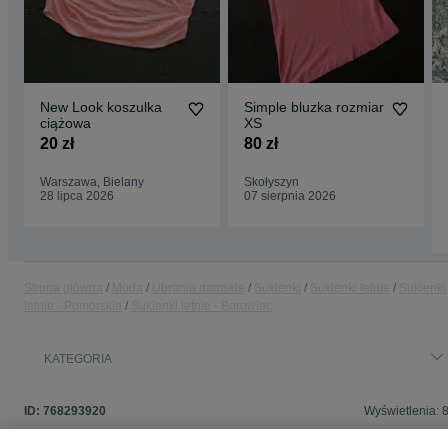
New Look koszulka
Simple bluzka rozmiar
ciążowa
XS
20 zł
80 zł
Warszawa, Bielany
Skołyszyn
28 lipca 2026
07 sierpnia 2026
Strona główna
Moda
Ubrania damskie
Sukienki
Sukienki letnie
Sukienki
letnie - Pomorskie
Sukienki letnie - Borowiec
KATEGORIA
ID:
768293920
Wyświetlenia: 