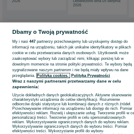
2026
Odświeżono dnia 05 sierpnia
PRACY fv dostawa
PRACY fv dostawa
2026
pobranie 0zł
pobranie 0zł
Strona główna
Motoryzacja
Opony i Felgi
Opony
Opony - Mazowieckie
Dbamy o Twoją prywatność
Opony - Warszawa
Opony - Białołęka
My i nasi
447
partnerzy przechowujemy lub uzyskujemy dostęp do
informacji na urządzeniu, takich jak unikalne identyfikatory w plikach
KATEGORIA
cookie w celu przetwarzania danych osobowych. Użytkownik może
zaakceptować wybory lub zarządzać nimi, klikając poniżej lub w
dowolnym momencie na stronie polityki prywatności. Te wybory będą
ID:
1068933469
Wyświetlenia: 
sygnalizowane naszym partnerom i nie będą miały wpływu na dane
przeglądania.
Polityka cookies,
Polityka Prywatności
Wraz z naszymi partnerami przetwarzamy dane w celu
Zadzwoń / SMS
Wyślij wiadomość
zapewnienia:
Użycie dokładnych danych geolokalizacyjnych. Aktywne skanowanie
charakterystyki urządzenia do celów identyfikacji. Rozumienie
odbiorców dzięki statystyce lub kombinacji danych z różnych źródeł.
Przechowywanie informacji na urządzeniu lub dostęp do nich. Pomiar
efektywności reklam. Rozwój i ulepszanie usług. Tworzenie profili w c
personalizacji treści. Tworzenie profili w celu spersonalizowanych
reklam. Wykorzystywanie ograniczonych danych do wyboru reklam.
Wykorzystywanie ograniczonych danych do wyboru treści. Pomiar
efektywności treści. Wykorzystanie profili do wyboru