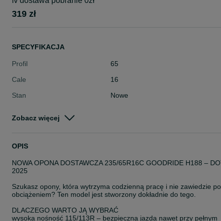
fv dostawa pobranie 0zł
319 zł
SPECYFIKACJA
Profil
65
Cale
16
Stan
Nowe
Typ
Letnie
Zobacz więcej
Pojazd
Dostawcze
Szerokość
235
OPIS
NOWA OPONA DOSTAWCZA 235/65R16C GOODRIDE H188 – DO
2025
Szukasz opony, która wytrzyma codzienną pracę i nie zawiedzie p
obciążeniem? Ten model jest stworzony dokładnie do tego.
DLACZEGO WARTO JĄ WYBRAĆ
wysoka nośność 115/113R – bezpieczna jazda nawet przy pełnym