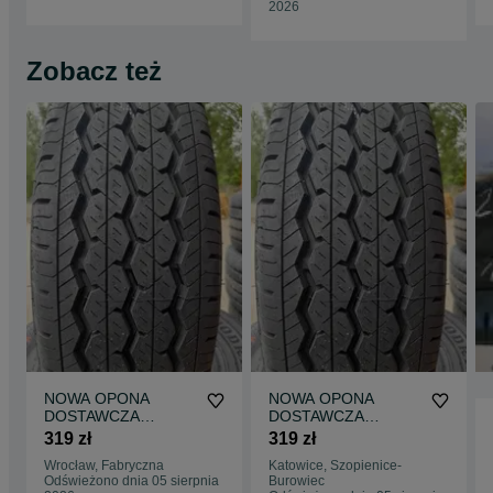
2026
Zobacz też
NOWA OPONA
NOWA OPONA
DOSTAWCZA
DOSTAWCZA
235/65R16C
235/65R16C
319 zł
319 zł
GOODRIDE H188 –
GOODRIDE H188 –
Wrocław, Fabryczna
Katowice, Szopienice-
MOCNA POD BUSY –
MOCNA POD BUSY –
Odświeżono dnia 05 sierpnia
Burowiec
FV – GOTOWA DO
FV – GOTOWA DO