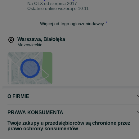
Na OLX od
sierpnia 2017
Kupujesz oponę, która ma zarabiać – nie tylko jeździć.
Ostatnio online wczoraj o 10:11
Solidna, świeża i gotowa na ciężką robotę od pierwszego dnia.
Dostępne od ręki
Więcej od tego ogłoszeniodawcy
Faktura VAT
Wysyłka / odbiór osobisty
Warszawa
,
Białołęka
Kontakt telefoniczny lub wiadomość.
Mazowieckie
O FIRMIE
PRAWA KONSUMENTA
Twoje zakupy u przedsiębiorców są chronione przez
prawo ochrony konsumentów.