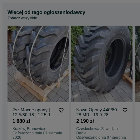
Więcej od tego ogłoszeniodawcy
Zobacz wszystkie
2sztMocne opony |
Nowe Opony 440/80-
12.5/80-18 | 12.5-18
28 MRL 16.9-28
MOCNE 12PR
16PR 440/80-28
1 680 zł
2 190 zł
Dostawa0zł
DOSTAWA0zŁ mocne
Kraków, Bronowice
Częstochowa, Zawodzie -
opony pobranie
Odświeżono dnia 07 sierpnia
Dąbie
dostawa 0zł
2026
Odświeżono dnia 07 sierpnia