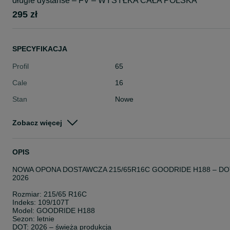
długie dystanse – FV – WYSYŁKA CAŁA POLSKA
295 zł
SPECYFIKACJA
Profil
65
Cale
16
Stan
Nowe
Typ
Letnie
Zobacz więcej
Pojazd
Dostawcze
Szerokość
215
OPIS
NOWA OPONA DOSTAWCZA 215/65R16C GOODRIDE H188 – DO
2026
Rozmiar: 215/65 R16C
Indeks: 109/107T
Model: GOODRIDE H188
Sezon: letnie
DOT: 2026 – świeża produkcja