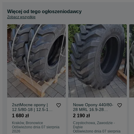
Więcej od tego ogłoszeniodawcy
Zobacz wszystkie
2sztMocne opony |
Nowe Opony 440/80-
12.5/80-18 | 12.5-18
28 MRL 16.9-28
MOCNE 12PR
16PR 440/80-28
1 680 zł
2 190 zł
Dostawa0zł
DOSTAWA0zŁ mocne
Kraków, Bronowice
Częstochowa, Zawodzie -
opony pobranie
Odświeżono dnia 07 sierpnia
Dąbie
dostawa 0zł
2026
Odświeżono dnia 07 sierpnia