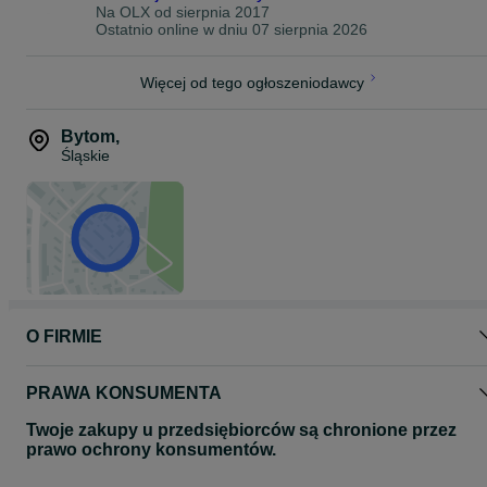
Volkswagen Transporter
Na OLX od
sierpnia 2017
PODSUMOWANIE
Ostatnio online w dniu 07 sierpnia 2026
Jeśli auto zarabia, opona musi być pewna.
GOODRIDE H188 215/65R16C to solidny wybór w dobrej cenie –
Więcej od tego ogłoszeniodawcy
gotowy do pracy od razu po montażu.
Dostępne od ręki
Bytom
,
Faktura VAT
Śląskie
Wysyłka / odbiór osobisty
Kontakt telefoniczny lub wiadomość.
O FIRMIE
PRAWA KONSUMENTA
Twoje zakupy u przedsiębiorców są chronione przez
prawo ochrony konsumentów.