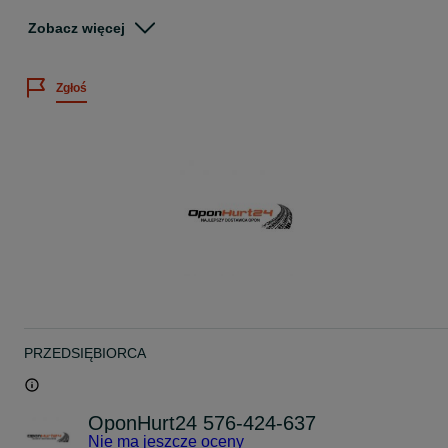
Stan: nowe
Zobacz więcej
DLACZEGO WARTO WYBRAĆ TEN MODEL
mocna konstrukcja C – stworzona typowo do aut dostawczych
nośność 109/107 – bezpieczna jazda nawet przy pełnym załadunk
Zgłoś
stabilność prowadzenia – pewne zachowanie auta na trasie i w
mieście
dobra przyczepność na mokrym – większa kontrola w trudnych
warunkach
równomierne zużycie bieżnika – dłuższa żywotność
DOT 2026 – kupujesz świeżą oponę, nie magazynowy stary towar
REALNE KORZYŚCI
mniej awarii i przestojów
większe bezpieczeństwo kierowcy i ładunku
oszczędność na wymianach
spokojna jazda bez stresu
To opona, która ma pracować razem z autem – dzień w dzień.
DO JAKICH AUT
Pasuje do popularnych busów:
PRZEDSIĘBIORCA
Renault Trafic
Opel Vivaro
Nissan Primastar
OponHurt24 576-424-637
Fiat Talento
Nie ma jeszcze oceny
Mercedes Vito