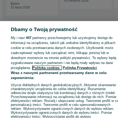
03 sierpnia 2026
Bytom
31 lipca 2026
Strona główna
Motoryzacja
Opony i Felgi
Opony
Opony - Śląskie
Opony 
Dbamy o Twoją prywatność
Bytom
My i nasi
447
partnerzy przechowujemy lub uzyskujemy dostęp do
informacji na urządzeniu, takich jak unikalne identyfikatory w plikach
KATEGORIA
cookie w celu przetwarzania danych osobowych. Użytkownik może
zaakceptować wybory lub zarządzać nimi, klikając poniżej lub w
dowolnym momencie na stronie polityki prywatności. Te wybory będą
ID:
1063431455
Wyświetlenia: 
sygnalizowane naszym partnerom i nie będą miały wpływu na dane
przeglądania.
Polityka cookies,
Polityka Prywatności
Wraz z naszymi partnerami przetwarzamy dane w celu
Zadzwoń / SMS
Wyślij wiadomość
zapewnienia:
Użycie dokładnych danych geolokalizacyjnych. Aktywne skanowanie
charakterystyki urządzenia do celów identyfikacji. Rozumienie
odbiorców dzięki statystyce lub kombinacji danych z różnych źródeł.
Przechowywanie informacji na urządzeniu lub dostęp do nich. Pomiar
efektywności reklam. Rozwój i ulepszanie usług. Tworzenie profili w c
personalizacji treści. Tworzenie profili w celu spersonalizowanych
reklam. Wykorzystywanie ograniczonych danych do wyboru reklam.
Wykorzystywanie ograniczonych danych do wyboru treści. Pomiar
efektywności treści. Wykorzystanie profili do wyboru