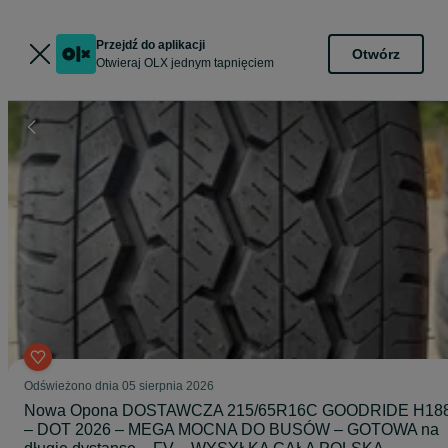
Przejdź do aplikacji
Otwórz
Otwieraj OLX jednym tapnięciem
Odświeżono dnia 05 sierpnia 2026
Nowa Opona DOSTAWCZA 215/65R16C GOODRIDE H18
– DOT 2026 – MEGA MOCNA DO BUSÓW – GOTOWA na