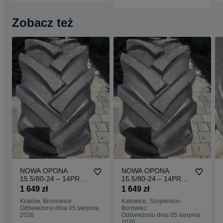
Zobacz też
NOWA OPONA
NOWA OPONA
15.5/80-24 – 14PR
15.5/80-24 – 14PR
TL R-1M/R4 –
TL R-1M/R4 –
1 649 zł
1 649 zł
MOCNA do
MOCNA do
Kraków, Bronowice
Katowice, Szopienice-
Ładowarek –
Ładowarek–
Odświeżono dnia 05 sierpnia
Burowiec
Gwarancja –
Gwarancja –
2026
Odświeżono dnia 05 sierpnia
BRUTTO
BRUTTO
2026