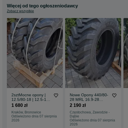
Więcej od tego ogłoszeniodawcy
Zobacz wszystkie
2sztMocne opony |
Nowe Opony 440/80-
12.5/80-18 | 12.5-18
28 MRL 16.9-28
MOCNE 12PR
16PR 440/80-28
1 680 zł
2 190 zł
Dostawa0zł
DOSTAWA0zŁ mocne
Kraków, Bronowice
Częstochowa, Zawodzie -
opony pobranie
Odświeżono dnia 07 sierpnia
Dąbie
dostawa 0zł
2026
Odświeżono dnia 07 sierpnia
2026