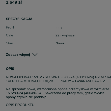
1 649 zł
SPECYFIKACJA
Profil
Inny
Cale
22 i większe
Stan
Nowe
Typ
Całoroczne
Zobacz więcej
Pojazd
Pozostałe
Szerokość
Inna
OPIS
NOWA OPONA PRZEMYSŁOWA 15.5/80-24 (400/80-24) R-1M / R
14PR TL – MOCNA DO CIĘŻKIEJ PRACY – GWARANCJA – FV
Na sprzedaż nowa, wzmocniona opona przemysłowa w rozmiarze
15.5/80-24 (400/80-24). Stworzona do pracy tam, gdzie zwykłe
opony szybko się poddają.
OPIS PRODUKTU