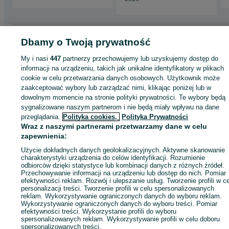
Strona główna
Motoryzacja
Opony i Felgi
Opony
Opony - Pomorskie
Dbamy o Twoją prywatność
Opony - Gdańsk
Opony - Aniołki
My i nasi
447
partnerzy przechowujemy lub uzyskujemy dostęp do
informacji na urządzeniu, takich jak unikalne identyfikatory w plikach
KATEGORIA
cookie w celu przetwarzania danych osobowych. Użytkownik może
zaakceptować wybory lub zarządzać nimi, klikając poniżej lub w
dowolnym momencie na stronie polityki prywatności. Te wybory będą
ID:
1051606632
Wyświetlenia: 
sygnalizowane naszym partnerom i nie będą miały wpływu na dane
przeglądania.
Polityka cookies,
Polityka Prywatności
Wraz z naszymi partnerami przetwarzamy dane w celu
Zadzwoń / SMS
Wyślij wiadomość
zapewnienia:
Użycie dokładnych danych geolokalizacyjnych. Aktywne skanowanie
charakterystyki urządzenia do celów identyfikacji. Rozumienie
odbiorców dzięki statystyce lub kombinacji danych z różnych źródeł.
Przechowywanie informacji na urządzeniu lub dostęp do nich. Pomiar
efektywności reklam. Rozwój i ulepszanie usług. Tworzenie profili w c
personalizacji treści. Tworzenie profili w celu spersonalizowanych
reklam. Wykorzystywanie ograniczonych danych do wyboru reklam.
Wykorzystywanie ograniczonych danych do wyboru treści. Pomiar
efektywności treści. Wykorzystanie profili do wyboru
spersonalizowanych reklam. Wykorzystywanie profili w celu doboru
spersonalizowanych treści.