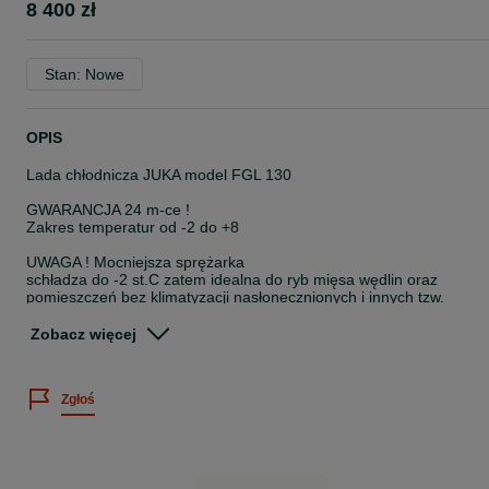
8 400 zł
Stan: Nowe
OPIS
Lada chłodnicza JUKA model FGL 130
GWARANCJA 24 m-ce !
Zakres temperatur od -2 do +8
UWAGA ! Mocniejsza sprężarka
schładza do -2 st.C zatem idealna do ryb mięsa wędlin oraz
pomieszczeń bez klimatyzacji nasłonecznionych i innych tzw.
trudnych warunków.
Zobacz więcej
CHARAKTERYSTYKA WITRYNY CHŁODNICZEJ
- Chłodzenie statyczne
Zgłoś
- Wbudowany agregat chłodniczy - energooszczędny
- Automatyczne odszranianie
- Szyba frontowa jest bardzo trwała ze względu na zastosowanie
szkła hartowanego.
- Chłodząca komora przechowalnicza