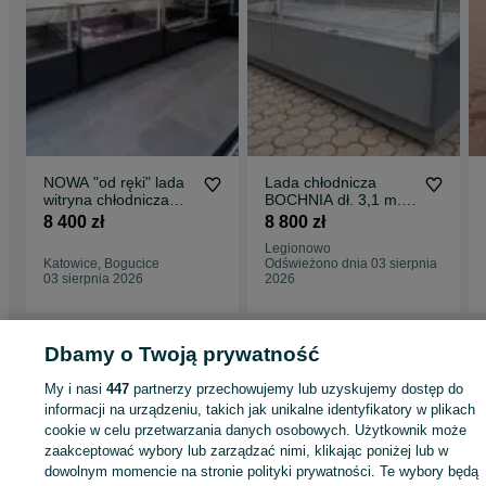
NOWA "od ręki" lada
Lada chłodnicza
witryna chłodnicza
BOCHNIA dł. 3,1 m. i
chłodnia lodówka
inne urządzenia.
8 400 zł
8 800 zł
DOSTAWA 48h
GWARANCJA !!!
Legionowo
Katowice, Bogucice
Odświeżono dnia 03 sierpnia
03 sierpnia 2026
2026
Strona główna
Dbamy o Twoją prywatność
Firma i Przemysł
Sklepy i magazyny
Lady i witryny
chłodnicze
Lady i witryny chłodnicze - Wielkopolskie
Lady i witryny
My i nasi
447
partnerzy przechowujemy lub uzyskujemy dostęp do
chłodnicze - Poznań
Lady i witryny chłodnicze - Dębiec
informacji na urządzeniu, takich jak unikalne identyfikatory w plikach
cookie w celu przetwarzania danych osobowych. Użytkownik może
KATEGORIA
zaakceptować wybory lub zarządzać nimi, klikając poniżej lub w
dowolnym momencie na stronie polityki prywatności. Te wybory będą