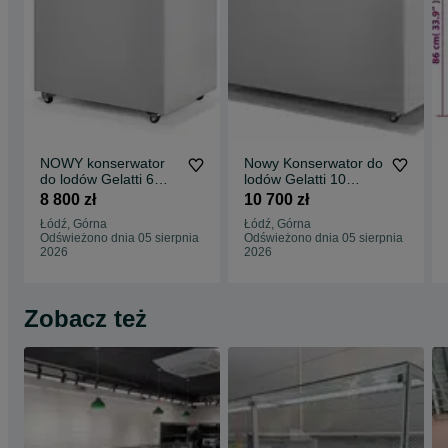
NOWY konserwator
Nowy Konserwator do
do lodów Gelatti 6
lodów Gelatti 10
cylindry DOSTAWA
dystrybutor MK COLD
8 800 zł
10 700 zł
GRATIS dystrybutor
KOMI DOSTAWA
Łódź, Górna
Łódź, Górna
MK COLD MK KOMI
Odświeżono dnia 05 sierpnia
Odświeżono dnia 05 sierpnia
zamrażarka na lody
2026
2026
Zobacz też