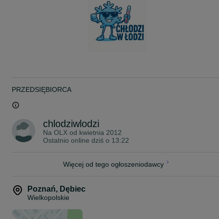
- Boki z płyty ABS
- Termostat elektroniczny z zamontowaną funkcją automatycznego
rozmrażania.
- Szerokość ekspozycji towaru aż 74 cm !
- Przesłonki tylne z pleksy
- Ekspozycyjna część oraz półka sprzedawcy ze stali INOX
- Rozmrażanie automatyczne
- Podświetlenie – energooszczędna LED
- Korpus – z pomalowanego elektrolitycznie ocynkowanego metalu
0,65 mm napełnionego pianą poliuretanową
-Nóżki z możliwością regulacji ich wysokości
- Powierzchnia ekspozycji 1,32 m2 dla FGL190
PRZEDSIĘBIORCA
- Zużycie energii elektrycznej 5,3 KW/24 h dla FGL190
- Temp pracy od -2 do +8
Cena modelu FGL 130cm 8400 brutto
chlodziwlodzi
Szerokość 130 [cm]
Na OLX od
kwietnia 2012
Głębokość 111 [cm]
Ostatnio online dziś o 13:22
Wysokość 125 [cm]
Cena modelu FGL 160cm 9200 brutto
Szerokość 160 [cm]
Więcej od tego ogłoszeniodawcy
Głębokość 111 [cm]
Wysokość 125 [cm]
Poznań
,
Dębiec
Cena modelu FGL 190cm 9800 brutto
Wielkopolskie
Szerokość 190 [cm]
Głębokość 111 [cm]