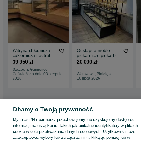
Witryna chłodnicza
Odstapue meble
cukiernicza neutralna
piekarnicze piekarbia
lada sprzedaży regał
cukiernia
39 950 zł
20 000 zł
na pieczywo
Szczecin, Gumieńce
Odświeżono dnia 03 sierpnia
Warszawa, Białołęka
2026
16 lipca 2026
Strona główna
Firma i Przemysł
Sklepy i magazyny
Lady i witryny
Dbamy o Twoją prywatność
chłodnicze
Lady i witryny chłodnicze - Pomorskie
Lady i witryny chłodnicze -
Gdańsk
Lady i witryny chłodnicze - Brzeźno
My i nasi
447
partnerzy przechowujemy lub uzyskujemy dostęp do
informacji na urządzeniu, takich jak unikalne identyfikatory w plikach
cookie w celu przetwarzania danych osobowych. Użytkownik może
KATEGORIA
zaakceptować wybory lub zarządzać nimi, klikając poniżej lub w