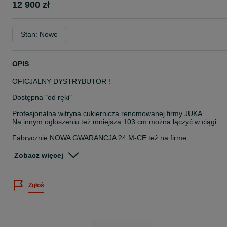
12 900 zł
Stan: Nowe
OPIS
OFICJALNY DYSTRYBUTOR !
Dostępna "od ręki"
Profesjonalna witryna cukiernicza renomowanej firmy JUKA
Na innym ogłoszeniu też mniejsza 103 cm można łączyć w ciągi
Fabrycznie NOWA GWARANCJA 24 M-CE też na firme
Do wyboru dolna obudowa biała lub czarna
Zobacz więcej
-wbudowany agregat chłodniczy
-chłodzenie wymuszone
Zgłoś
-zakres temperatury +4 +10 stopni
-elektroniczny kontroler Carel z zamontowaną funkcją
automatycznego rozmrażania
-tylne drzwi przesuwne, dwukomorowe / zespolone
- oświetlenie LED każdej półki