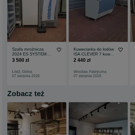
Szafa mroźnicza
Kuweciarka do lodów
2024 ES SYSTEM
ISA CLEVER 7 kuwet
LOCUS 1D
konserwator witryna
3 500 zł
2 440 zł
Zamrażarka
DOSTAWA Kraj !
zapleczowa
GWARANCJA !
Łódź, Górna
Wrocław, Fabryczna
DOSTAWA
zamrażarka na lody
07 sierpnia 2026
07 sierpnia 2026
gałkowe
Zobacz też