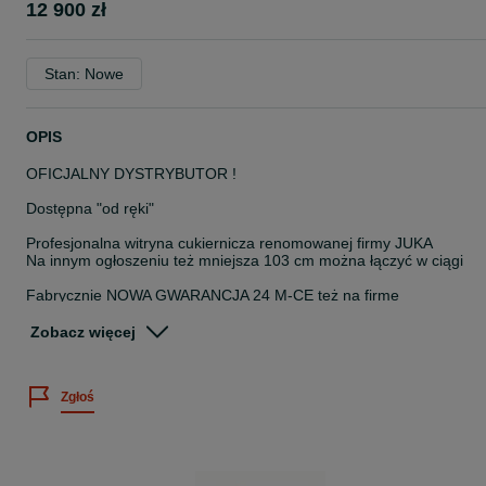
12 900 zł
Stan: Nowe
OPIS
OFICJALNY DYSTRYBUTOR !
Dostępna "od ręki"
Profesjonalna witryna cukiernicza renomowanej firmy JUKA
Na innym ogłoszeniu też mniejsza 103 cm można łączyć w ciągi
Fabrycznie NOWA GWARANCJA 24 M-CE też na firme
Do wyboru dolna obudowa biała lub czarna
Zobacz więcej
-wbudowany agregat chłodniczy
-chłodzenie wymuszone
Zgłoś
-zakres temperatury +4 +10 stopni
-elektroniczny kontroler Carel z zamontowaną funkcją
automatycznego rozmrażania
-tylne drzwi przesuwne, dwukomorowe / zespolone
- oświetlenie LED każdej półki