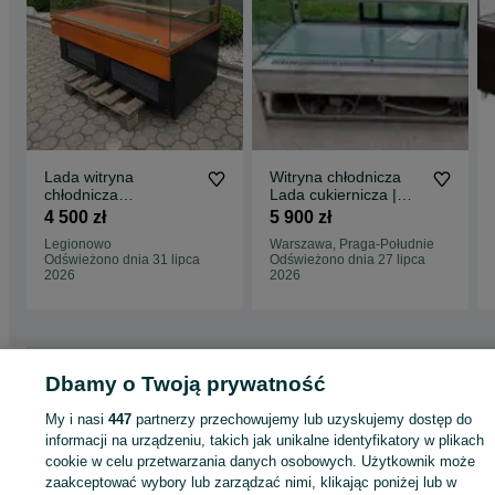
Lada witryna
Witryna chłodnicza
chłodnicza
Lada cukiernicza |
cukiernicza 1,4 m. I
150 x 75 x 145 cm |
4 500 zł
5 900 zł
inne
po serwisie
Legionowo
Warszawa, Praga-Południe
urządzenia.GWARAN
Odświeżono dnia 31 lipca
Odświeżono dnia 27 lipca
CJA
2026
2026
Strona główna
Firma i Przemysł
Sklepy i magazyny
Lady i witryny
Dbamy o Twoją prywatność
chłodnicze
Lady i witryny chłodnicze - Pomorskie
Lady i witryny chłodnicze -
Gdańsk
Lady i witryny chłodnicze - Brzeźno
My i nasi
447
partnerzy przechowujemy lub uzyskujemy dostęp do
informacji na urządzeniu, takich jak unikalne identyfikatory w plikach
cookie w celu przetwarzania danych osobowych. Użytkownik może
KATEGORIA
zaakceptować wybory lub zarządzać nimi, klikając poniżej lub w