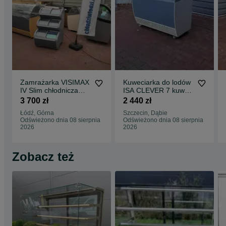
Zamrażarka VISIMAX
Kuweciarka do lodów
IV Slim chłodnicza
ISA CLEVER 7 kuwet
lodówka sklepowa
konserwator witryna
3 700 zł
2 440 zł
mroźnia do lodów
DOSTAWA Kraj !
Łódź, Górna
Szczecin, Dąbie
DOSTAWA
GWARANCJA !
Odświeżono dnia 08 sierpnia
Odświeżono dnia 08 sierpnia
zamrażarka na lody
2026
2026
Kuwety
Zobacz też