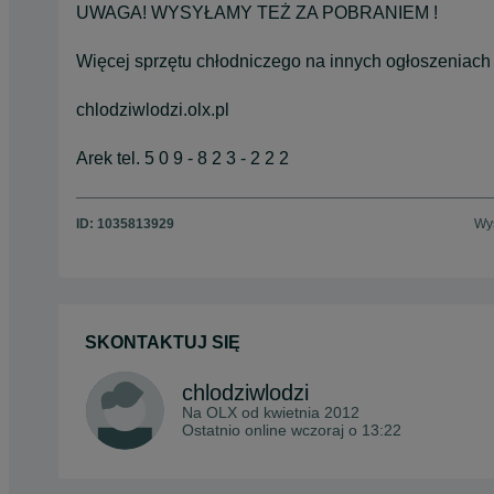
UWAGA! WYSYŁAMY TEŻ ZA POBRANIEM !
Więcej sprzętu chłodniczego na innych ogłoszeniach
chlodziwlodzi.olx.pl
Arek tel. 5 0 9 - 8 2 3 - 2 2 2
ID:
1035813929
Wyś
SKONTAKTUJ SIĘ
chlodziwlodzi
Na OLX od
kwietnia 2012
Ostatnio online wczoraj o 13:22