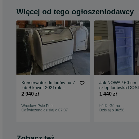
Więcej od tego ogłoszeniodawcy
Konserwator do lodów na 7
Jak NOWA ! 60 cm c
lub 9 kuwet 2021rok
sklep lodówka DO
kuweciarka na lody JUKA
GWARANCJA gastro
2 940 zł
1 440 zł
M400Q zamrażarka witryna
witryna
DOSTAWA do lodów
Wrocław, Psie Pole
Łódź, Górna
gałkowych
Odświeżono dzisiaj o 07:37
Dzisiaj o 06:58
Zobacz też