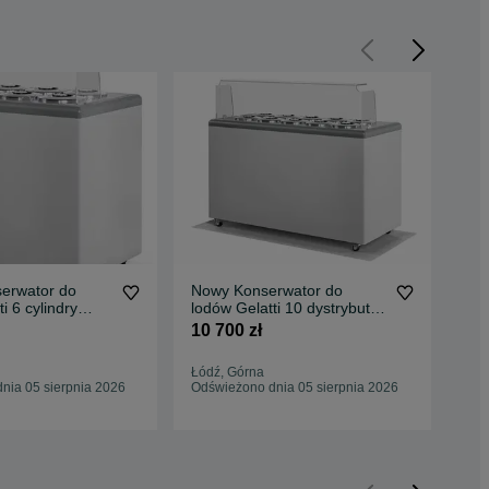
erwator do
Nowy Konserwator do
Zl
i 6 cylindry
lodów Gelatti 10 dystrybutor
ze 
GRATIS
MK COLD KOMI DOSTAWA
zle
10 700 zł
540
r MK COLD MK
żarka na lody
Łódź, Górna
Łód
nia 05 sierpnia 2026
Odświeżono dnia 05 sierpnia 2026
05 