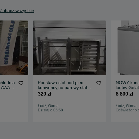
Zobacz wszystkie
hłodnia
Podstawa stół pod piec
NOWY kons
STAWA
konwencyjno parowy stal
lodów Gelatt
 bar
nierdzewna inox
DOSTAWA 
320 zł
8 800 zł
dystrybuto
KOMI zamra
Łódź, Górna
Łódź, Górna
Dzisiaj o 06:58
Odświeżono d