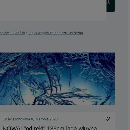
Szukaj
odnicze - Gdańsk
Lady i witryny chłodnicze - Brzeźno
Odświeżono dnia 01 sierpnia 2026
NOWA! "od ręki" 136cm lada witryna