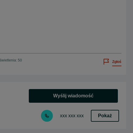
wietlenia: 50
Zgłoś
Wyślij wiadomość
Pokaż
xxx xxx xxx