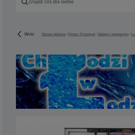
Wróć
Strona główna
Firma i Przemysł
Sklepy i magazyny
La