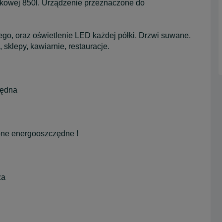
ytkowej 850l. Urządzenie przeznaczone do
.
go, oraz oświetlenie LED każdej półki. Drzwi suwane.
, sklepy, kawiarnie, restauracje.
zędna
one energooszczędne !
za