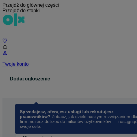
Przejdź do głównej części
Przejdź do stopki
Czat
Twoje konto
Dodaj ogłoszenie
Dla biznesu
opens in a new tab
Sprzedajesz, oferujesz usługi lub rekrutujesz
pracowników?
Zobacz, jak dzięki naszym rozwiązaniom dl
firm możesz dotrzeć do milionów użytkowników — i osiągną
swoje cele.