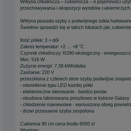
Witryna chłodnicza – cukiernicza – o pojemności uż
przechowywania i ekspozycji wyrobów cukierniczych
Witryna posiada szyby z podwójnego szkła hartowane
Świetnie sprawdzi się w takich lokalach jak; cukiernie
Ilość półek: 3 + dół
Zakres temperatur: +2 … +8 °C
Czynnik chłodniczy: R290 ekologiczny - energooszc
Moc: 516 W
Zużycie energii: 7,38 kWh/doba
Zasilanie: 220 V
przeszklona z czterech stron szyby podwójne zespol
- oświetlenie typu LED każdej półki
- elektroniczne sterowanie - bardzo proste
- obudowa lakierowana proszkowo w kolorze Galaxy
- chłodzenie nawiewowe - wymuszony obieg powietr
- drzwi przesuwne szyba zespolona
Cukiernia 90 cm cena brutto 6000 zł
Wymiary: