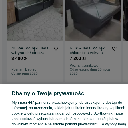
NOWA "od ręki" lada
NOWA lada "od ręki"
witryna chłodnicza
chłodnicza witryna
chłodnia lodówka
130 160 i 190cm
8 400 zł
7 300 zł
DOSTAWA 48h
lodówka DOSTAWA
Poznań, Junikowo
Poznań, Dębiec
Odświeżono dnia 16 lipca
03 sierpnia 2026
2026
Strona główna
Dbamy o Twoją prywatność
Firma i Przemysł
Sklepy i magazyny
Lady i witryny
chłodnicze
Lady i witryny chłodnicze - Wielkopolskie
Lady i witryny
My i nasi
447
partnerzy przechowujemy lub uzyskujemy dostęp do
chłodnicze - Poznań
Lady i witryny chłodnicze - Górczyn
informacji na urządzeniu, takich jak unikalne identyfikatory w plikach
cookie w celu przetwarzania danych osobowych. Użytkownik może
KATEGORIA
zaakceptować wybory lub zarządzać nimi, klikając poniżej lub w
dowolnym momencie na stronie polityki prywatności. Te wybory będą