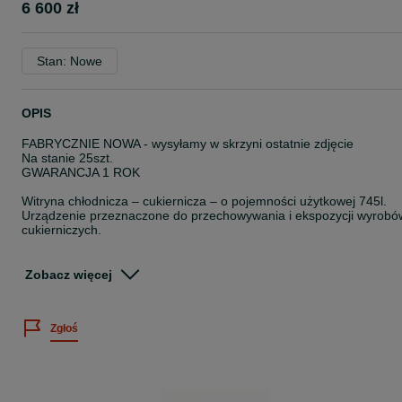
6 600 zł
Stan: Nowe
OPIS
FABRYCZNIE NOWA - wysyłamy w skrzyni ostatnie zdjęcie
Na stanie 25szt.
GWARANCJA 1 ROK
Witryna chłodnicza – cukiernicza – o pojemności użytkowej 745l.
Urządzenie przeznaczone do przechowywania i ekspozycji wyrobó
cukierniczych.
Witryna posiada szyby z podwójnego szkła hartowanego, oraz
oświetlenie LED każdej półki.
Zobacz więcej
Świetnie sprawdzi się w takich lokalach jak; cukiernie, sklepy,
kawiarnie, restauracje.
Zgłoś
Ilość półek: 3 + dół
Zakres temperatur: +2 … +8 °C
Czynnik chłodniczy: R290 ekologiczny - energooszczędna
Moc: 516 W