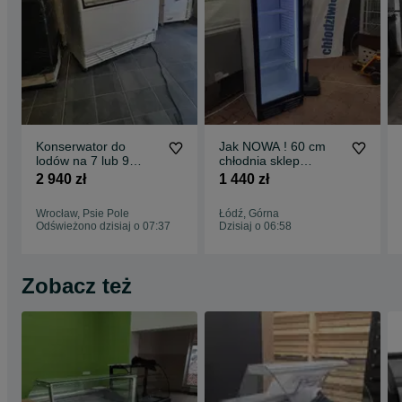
Konserwator do
Jak NOWA ! 60 cm
lodów na 7 lub 9
chłodnia sklep
kuwet 2021rok
lodówka DOSTAWA
2 940 zł
1 440 zł
kuweciarka na lody
GWARANCJA gastro
JUKA M400Q
bar witryna
Wrocław, Psie Pole
Łódź, Górna
zamrażarka witryna
Odświeżono dzisiaj o 07:37
Dzisiaj o 06:58
DOSTAWA do lodów
gałkowych
Zobacz też