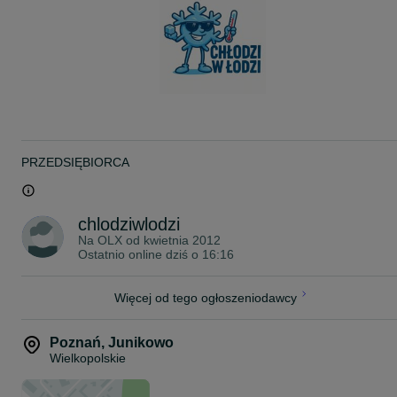
Długość - 102 cm
Szerokość - 72 cm
Wysokość - 120 cm
Oklejona z trzech stron motywem lodów
Podświetlenie LED
Myjka do gałkownicy
W sprzedaży posiadamy też nowa JUKA na
3 kuwety - długość - 66cm / szer. 60cm / wys. 120cm
9 kuwet - długość - 122cm / szer. 72cm / wys. 120cm
PRZEDSIĘBIORCA
12 kuwet - długość - 166cm / szer. 72cm / wys. 120cm
18 kuwet - długość - 167cm / szer. 91cm / wys. 125cm
GWARANCJA 2 lata i serwis pogwarancyjny cały kraj !
chlodziwlodzi
Na OLX od
kwietnia 2012
Wystawiamy pełne faktury VAT 23% - cena BRUTTO 5490 zł
Ostatnio online dziś o 16:16
Opcja z półautomatycznym rozmrażaniem 5850 zł BRUTTO
- dostawa naszym transportem - 2zł za 1 km - cały kraj
- wysyłka paletowa ubezpieczona 320 zł brutto - CAŁY KRAJ -
Więcej od tego ogłoszeniodawcy
wpisana na fakturze
WYSYŁAMY RÓWNIEŻ ZA POBRANIEM !
Poznań
,
Junikowo
Wielkopolskie
Lub odbiór osobisty:
(1) ŁÓDŹ ul. Chocianowicka