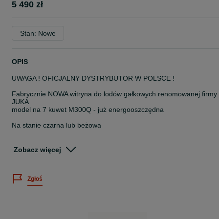
5 490 zł
Stan: Nowe
OPIS
UWAGA ! OFICJALNY DYSTRYBUTOR W POLSCE !
Fabrycznie NOWA witryna do lodów gałkowych renomowanej firmy
JUKA
model na 7 kuwet M300Q - już energooszczędna
Na stanie czarna lub beżowa
Praktyczny schowek pod kuwetami na zapas 7 kuwet
Zobacz więcej
Już ENERGOOSZCZĘDNA !
Zużycie energii elektrycznej tylko - 2,6 kW/24h
Czynnik chłodniczy - R290 - ekologiczny / energooszczędny
Zgłoś
Zakres temperatur -14 -23 °C
Wymiary zewnętrzne: