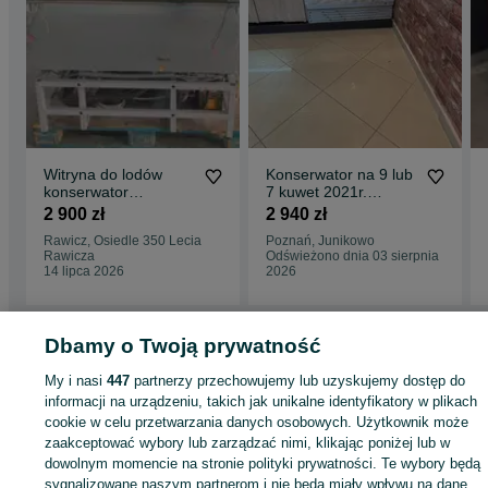
Witryna do lodów
Konserwator na 9 lub
konserwator
7 kuwet 2021r.
kuweciarka
kuweciarka na lody
2 900 zł
2 940 zł
gastronomiczna
JUKA M400Q
Rawicz, Osiedle 350 Lecia
Poznań, Junikowo
zamrażarka witryna
Rawicza
Odświeżono dnia 03 sierpnia
DOSTAWA do lodów
14 lipca 2026
2026
gałkowych
Dbamy o Twoją prywatność
Strona główna
Firma i Przemysł
Sklepy i magazyny
Lady i witryny
chłodnicze
Lady i witryny chłodnicze - Wielkopolskie
Lady i witryny
My i nasi
447
partnerzy przechowujemy lub uzyskujemy dostęp do
chłodnicze - Poznań
Lady i witryny chłodnicze - Junikowo
informacji na urządzeniu, takich jak unikalne identyfikatory w plikach
cookie w celu przetwarzania danych osobowych. Użytkownik może
KATEGORIA
zaakceptować wybory lub zarządzać nimi, klikając poniżej lub w
dowolnym momencie na stronie polityki prywatności. Te wybory będą
sygnalizowane naszym partnerom i nie będą miały wpływu na dane