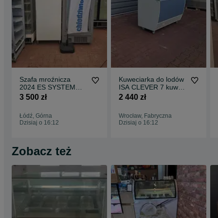
Szafa mroźnicza
Kuweciarka do lodów
2024 ES SYSTEM
ISA CLEVER 7 kuwet
LOCUS 1D
konserwator witryna
3 500 zł
2 440 zł
Zamrażarka
DOSTAWA Kraj !
zapleczowa
GWARANCJA !
Łódź, Górna
Wrocław, Fabryczna
DOSTAWA
zamrażarka na lody
Dzisiaj o 16:12
Dzisiaj o 16:12
gałkowe
Zobacz też