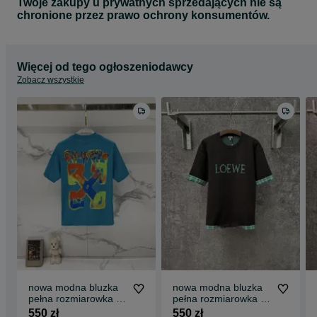
Twoje zakupy u prywatnych sprzedających nie są
chronione przez prawo ochrony konsumentów.
Więcej od tego ogłoszeniodawcy
Zobacz wszystkie
nowa modna bluzka
nowa modna bluzka
pełna rozmiarowka S
pełna rozmiarowka S
-XXL
-XXL
550 zł
550 zł