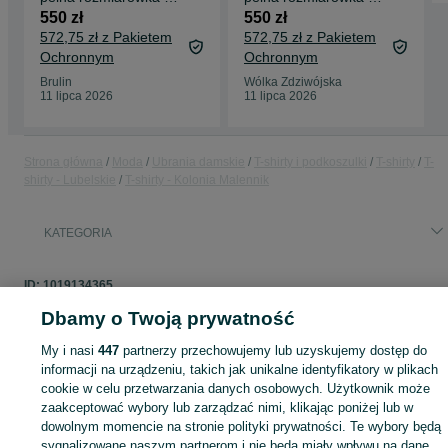
-XXL
-XXL
550 zł
550 zł
572,75 zł z Pakietem
572,75 zł z Pakietem
Ochronnym
Ochronnym
Brulin
Wólka Zdziwójska
11 lipca 2026
11 lipca 2026
Strona główna
Moda
Ubrania damskie
T-shirty i podkoszulki
T-shirty
T-
shirty - Lubelskie
T-shirty - Kolonia Malennik
KATEGORIA
ID:
1019134365
Dbamy o Twoją prywatność
My i nasi
447
partnerzy przechowujemy lub uzyskujemy dostęp do
informacji na urządzeniu, takich jak unikalne identyfikatory w plikach
Zaloguj się lub załóż konto na OLX, aby skontaktować się z t
cookie w celu przetwarzania danych osobowych. Użytkownik może
sprzedającym
zaakceptować wybory lub zarządzać nimi, klikając poniżej lub w
dowolnym momencie na stronie polityki prywatności. Te wybory będą
sygnalizowane naszym partnerom i nie będą miały wpływu na dane