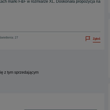
kach marki F&F w rozmiarze XL. Doskonała propozycja na
wietlenia: 27
Zgłoś
się z tym sprzedającym