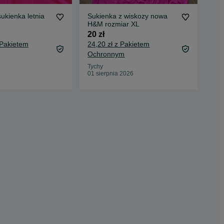
Sukienka z wiskozy nowa
Suk
H&M rozmiar XL
ro
20 zł
25 
 Pakietem
24,20 zł z Pakietem
29,
Ochronnym
Oc
Tychy
Dąb
01 sierpnia 2026
23 