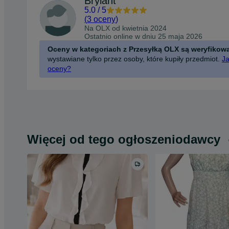
Brylant
5.0
/
5
(
3 oceny
)
Na OLX od
kwietnia 2024
Ostatnio online w dniu 25 maja 2026
Oceny w kategoriach z Przesyłką OLX są weryfikow
wystawiane tylko przez osoby, które kupiły przedmiot.
Ja
oceny?
Więcej od tego ogłoszeniodawcy