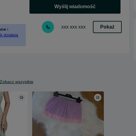
Wyślij wiadomość
Pokaż
xxx xxx xxx
ane
i
k działają
Zobacz wszystkie