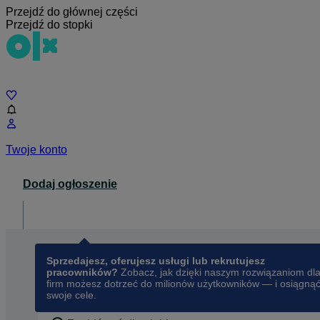
Przejdź do głównej części
Przejdź do stopki
Czat
Twoje konto
Dodaj ogłoszenie
Dla biznesu
opens in a new tab
Sprzedajesz, oferujesz usługi lub rekrutujesz
pracowników?
Zobacz, jak dzięki naszym rozwiązaniom dl
firm możesz dotrzeć do milionów użytkowników — i osiągną
swoje cele.