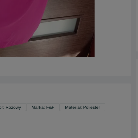
or: Różowy
Marka: F&F
Materiał: Poliester