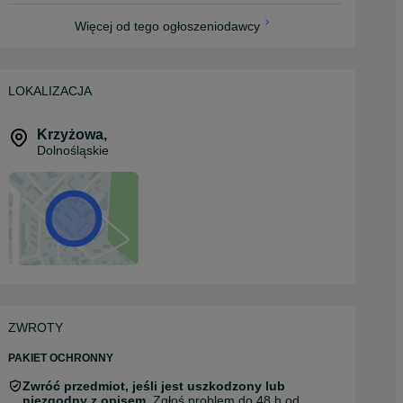
Więcej od tego ogłoszeniodawcy
LOKALIZACJA
Krzyżowa
,
Dolnośląskie
ZWROTY
PAKIET OCHRONNY
Zwróć przedmiot, jeśli jest uszkodzony lub
niezgodny z opisem.
Zgłoś problem do 48 h od