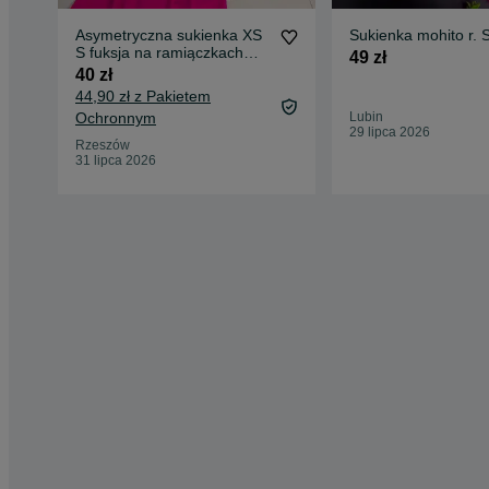
Asymetryczna sukienka XS
Sukienka mohito r. 
S fuksja na ramiączkach
49 zł
sznurowany dekolt
40 zł
44,90 zł z Pakietem
Ochronnym
Lubin
29 lipca 2026
Rzeszów
31 lipca 2026